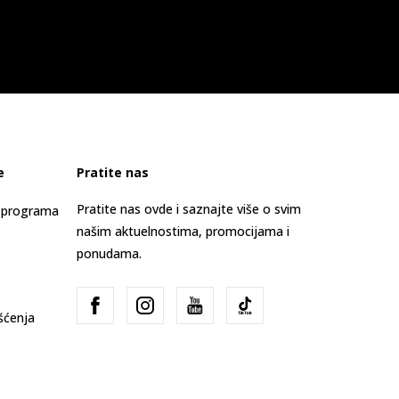
e
Pratite nas
Pratite nas ovde i saznajte više o svim
s programa
našim aktuelnostima, promocijama i
ponudama.
išćenja