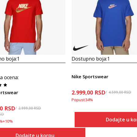
o boja:
1
Dostupno boja:
1
Nike Sportswear
a ocena
:
2.999,00
RSD
ortswear
4.599,00
RSD
Popust
34
%
10
RSD
2.999,00
RSD
SD
Dodajte u ko
%
+
10
%
Veličina
Dodajte u korpu