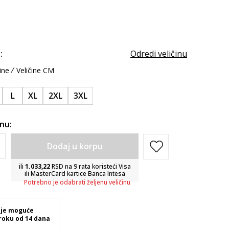
:
Odredi veličinu
ine
Veličine CM
L
XL
2XL
3XL
inu:
Dodaj u korpu
ili
1.033,22
RSD na 9 rata koristeći Visa
ili MasterCard kartice Banca Intesa
Potrebno je odabrati željenu veličinu
 je moguće
 roku od 14 dana