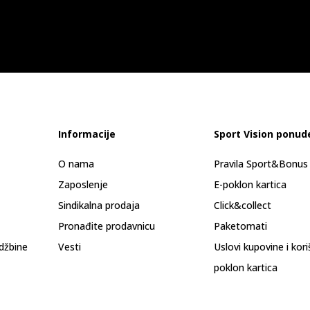
Informacije
Sport Vision ponud
O nama
Pravila Sport&Bonu
Zaposlenje
E-poklon kartica
Sindikalna prodaja
Click&collect
Pronađite prodavnicu
Paketomati
džbine
Vesti
Uslovi kupovine i kor
poklon kartica