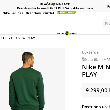
POZOVITE NAS
P
ata
011 422 1422
i
Nike
adidas
Brendovi
Outlet
Pre
 CLUB FT CREW PLAY
Dukserice
Šifra artikla:
IM5
Nike M 
PLAY
9.299,00
Dostupno u viš