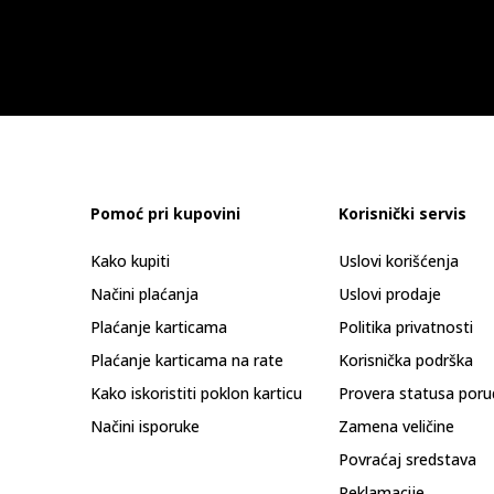
Pomoć pri kupovini
Korisnički servis
Kako kupiti
Uslovi korišćenja
Načini plaćanja
Uslovi prodaje
Plaćanje karticama
Politika privatnosti
Plaćanje karticama na rate
Korisnička podrška
Kako iskoristiti poklon karticu
Provera statusa poru
Načini isporuke
Zamena veličine
Povraćaj sredstava
Reklamacije