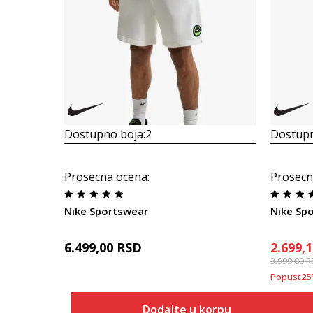
Dostupno boja:
2
Dostupn
Prosecna ocena
:
Prosecn
Nike Sportswear
Nike Sp
6.499,00
RSD
2.699,
3.999,00
R
Popust
25
Dodajte u korpu