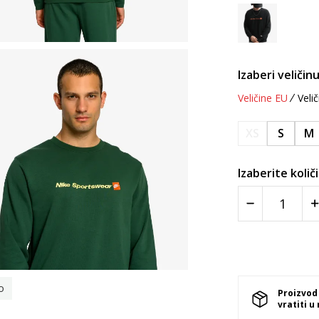
Izaberi veličinu
Veličine EU
Velič
XS
S
M
Izaberite količ
o
Proizvod
vratiti u