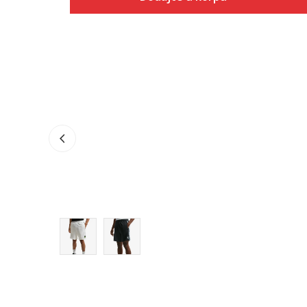
Veličina
Dodaj u korpu
S
M
L
XL
2XL