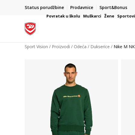
PLAĆANJE NA RATE
Status porudžbine
Prodavnice
Sport&Bonus
ROŠAČE
Kreditnim karticama BANCA INTESA platite na 9 r
Povratak u školu
Muškarci
Žene
Sportov
Sport Vision
Proizvodi
Odeća
Dukserice
Nike M NK