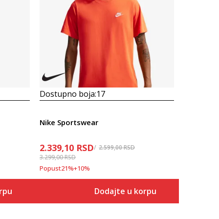
Dostupno boja:
17
Dostupno
Nike Sportswear
Prosecna
2.339,10
RSD
Nike Spor
2.599,00
RSD
3.299,00
RSD
EcoVision
Popust
21
%
+
10
%
3.299,00
rpu
Dodajte u korpu
Veličina