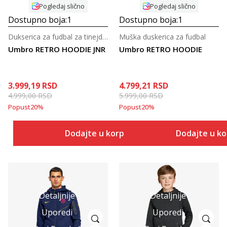
Pogledaj slično
Pogledaj slično
Dostupno boja:
1
Dostupno boja:
1
Dukserica za fudbal za tinejdžere
Muška duskerica za fudbal
Umbro RETRO HOODIE JNR
Umbro RETRO HOODIE
3.999,19
RSD
4.799,21
RSD
4.999,00
RSD
5.999,00
RSD
Popust
20
%
Popust
20
%
Dodajte u korpu
Dodajte u k
Detaljnije
Detaljnije
Uporedi
Uporedi