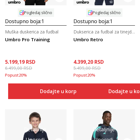
Pogledaj slično
Pogledaj slično
Dostupno boja:
1
Dostupno boja:
1
Muška duskerica za fudbal
Dukserica za fudbal za tinejdžere
Umbro Pro Training
Umbro Retro
5.199,19
RSD
4.399,20
RSD
6.499,00
RSD
5.499,00
RSD
Popust
20
%
Popust
20
%
Dodajte u korpu
Dodajte u k
Detaljnije
Detaljnije
Uporedi
Uporedi