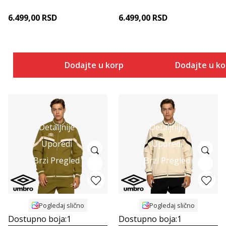
6.499,00
RSD
6.499,00
RSD
Dodajte u korpu
Dodajte u k
Detaljnije
Detaljnije
Uporedi
Uporedi
Brzi Pregled
Brzi Pregled
Pogledaj slično
Pogledaj slično
Dostupno boja:
1
Dostupno boja:
1