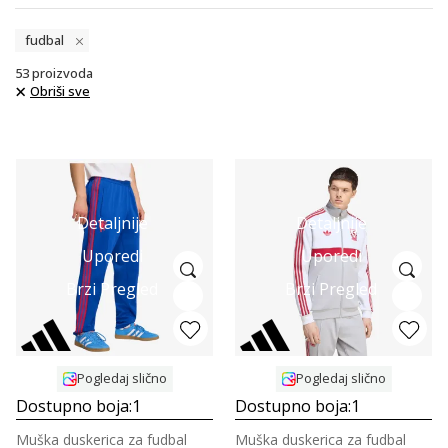
fudbal
53
proizvoda
Obriši sve
Detaljnije
Detaljnije
Uporedi
Uporedi
Brzi Pregled
Brzi Pregled
Pogledaj slično
Pogledaj slično
Dostupno boja:
1
Dostupno boja:
1
Muška duskerica za fudbal
Muška duskerica za fudbal