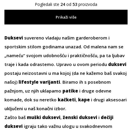
Pogledali ste
24
od
53
proizvoda
Prikaži više
Duksevi
suvereno vladaju našim garderoberom i
sportskim stilom godinama unazad. Od malena nam se
„nameću“ svojom udobnošću i praktičnošću, pa ta ljubav
traje i kada odrastemo. Upravo u ovom periodu
duksevi
postaju neizostavni u ma kojoj (da ne kažemo baš svakoj
našoj)
lifestyle varijanti
. Biramo ih s posebnom
pažnjom, uz njih uklapamo
patike
i druge odevne
komade, dok su neretko
kačketi
,
kape
i drugi aksesoari
uključeni u naš konačni izbor.
Zašto baš
muški duksevi
,
ženski duksevi
i
dečiji
duksevi
igraju tako važnu ulogu u svakodnevnom