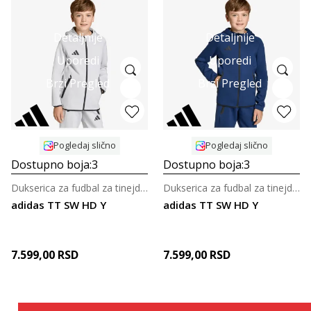
Detaljnije
Detaljnije
Uporedi
Uporedi
Brzi Pregled
Brzi Pregled
Pogledaj slično
Pogledaj slično
Dostupno boja:
3
Dostupno boja:
3
Dukserica za fudbal za tinejdžere
Dukserica za fudbal za tinejdžere
adidas TT SW HD Y
adidas TT SW HD Y
7.599,00
RSD
7.599,00
RSD