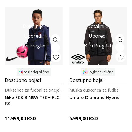
Detaljnije
Detaljnije
Uporedi
Uporedi
Brzi Pregled
Brzi Pregled
Pogledaj slično
Pogledaj slično
Dostupno boja:
1
Dostupno boja:
1
Dukserica za fudbal za tinejdžere
Muška duskerica za fudbal
Nike FCB B NSW TECH FLC
Umbro Diamond Hybrid
FZ
11.999,00
RSD
6.999,00
RSD