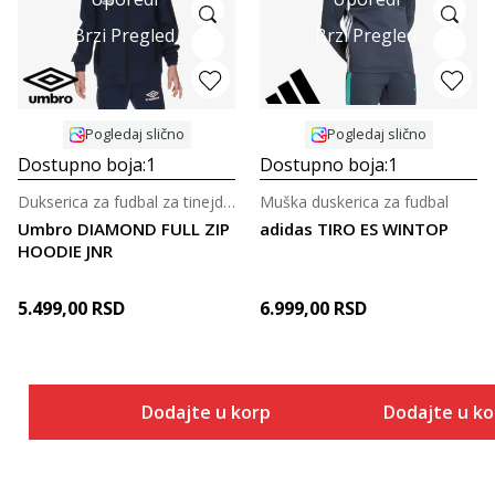
Brzi Pregled
Brzi Pregled
Pogledaj slično
Pogledaj slično
Dostupno boja:
1
Dostupno boja:
1
Dukserica za fudbal za tinejdžere
Muška duskerica za fudbal
Umbro DIAMOND FULL ZIP
adidas TIRO ES WINTOP
HOODIE JNR
5.499,00
RSD
6.999,00
RSD
Dodajte u korpu
Dodajte u k