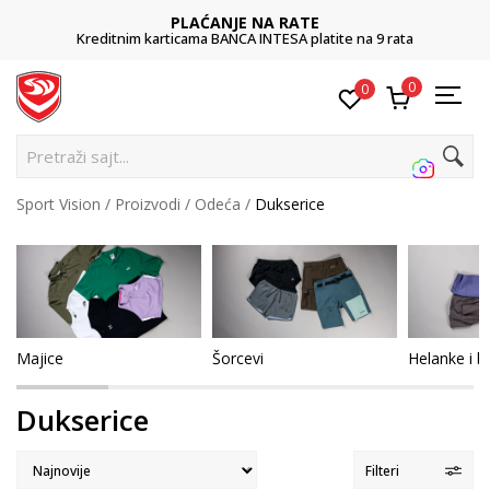
LAĆANJE NA RATE
POZ
ama BANCA INTESA platite na 9 rata
01
0
0
Pretraži
Sport Vision
Proizvodi
Odeća
Dukserice
Majice
Šorcevi
Helanke i bi
Dukserice
Filteri