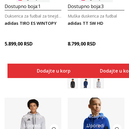
Dostupno boja:
1
Dostupno boja:
3
Dukserica za fudbal za tinejdžere
Muška duskerica za fudbal
adidas TIRO ES WINTOPY
adidas TT SW HD
5.899,00
RSD
8.799,00
RSD
Dodajte u korpu
Dodajte u k
Detaljnije
Detaljnije
Uporedi
Uporedi