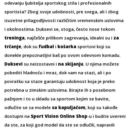
odevanju ljubitelja sportskog stila i profesionalnih
sportista? Zbog svoje udobnosti, pre svega, ali i zbog
izuzetne prilagodljivosti različitim vremenskim uslovima
i okolnostima. Duksevi se, stoga, često nose tokom
treninga
, najčešće prilikom zagrevanja, idealni su i
za
trčanje
, dok su
fudbal
i
košarka
sportovi koji su
donekle prepoznatljivi baš po ovom odevnom komadu.
Duksevi
su neizostavni i
na skijanju
. U njima možete
pobediti hladnoću i mraz, dok vam na stazi, ali i po
povratku sa staze garantuju udobnost koja je preko
potrebna u zimskim uslovima. Birajte ih s posebnom
pažnjom i to u skladu sa sportom kojim se bavite,
odlučite se za modele
sa kapuljačom
, koji su takođe
dostupni na
Sport Vision Online Shop
-u i budite uvereni
da ste, za koji god model da ste se odlučili, napravili