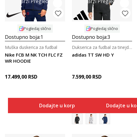
Brzi Pregled
Brzi Pregled
Pogledaj slično
Pogledaj slično
Dostupno boja:
1
Dostupno boja:
3
Muška duskerica za fudbal
Dukserica za fudbal za tinejdžere
Nike FCB M NK TCH FLC FZ
adidas TT SW HD Y
WR HOODIE
17.499,00
RSD
7.599,00
RSD
Dodajte u korpu
Dodajte u k