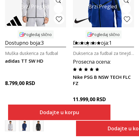
Brzi Pregled
Brzi Pregled
Pogledaj slično
Pogledaj slično
Dostupno boja:
3
Dostupno boja:
1
Muška duskerica za fudbal
Dukserica za fudbal za tinejdžere
adidas TT SW HD
Prosecna ocena
:
Nike PSG B NSW TECH FLC
8.799,00
RSD
FZ
11.999,00
RSD
Dodajte u korpu
Dodajte u k