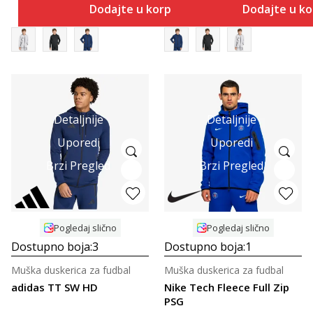
Dodajte u korpu
Dodajte u k
Detaljnije
Detaljnije
Uporedi
Uporedi
Brzi Pregled
Brzi Pregled
Pogledaj slično
Pogledaj slično
Dostupno boja:
3
Dostupno boja:
1
Muška duskerica za fudbal
Muška duskerica za fudbal
adidas TT SW HD
Nike Tech Fleece Full Zip
PSG