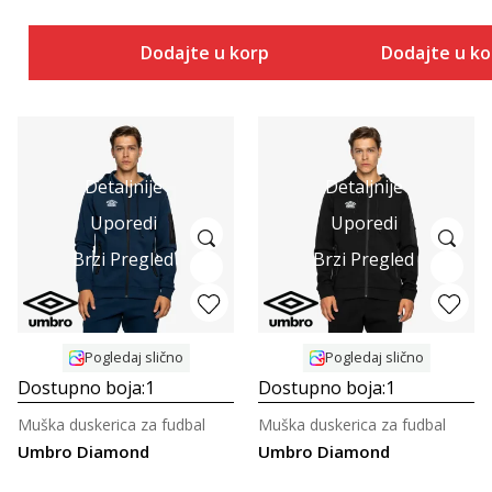
Dodajte u korpu
Dodajte u k
Detaljnije
Detaljnije
Uporedi
Uporedi
Brzi Pregled
Brzi Pregled
Pogledaj slično
Pogledaj slično
Dostupno boja:
1
Dostupno boja:
1
Muška duskerica za fudbal
Muška duskerica za fudbal
Umbro Diamond
Umbro Diamond