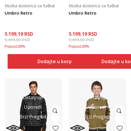
Muška duskerica za fudbal
Muška duskerica za fudbal
Umbro Retro
Umbro Retro
5.199,19
RSD
5.199,19
RSD
6.499,00
RSD
6.499,00
RSD
Popust
20
%
Popust
20
%
Dodajte u korpu
Dodajte u k
Detaljnije
Detaljnije
Uporedi
Uporedi
Brzi Pregled
Brzi Pregled