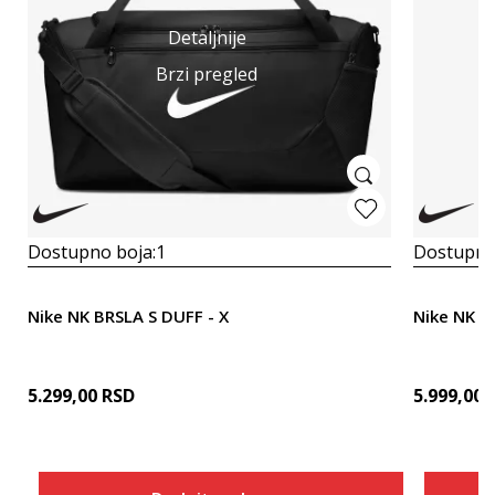
Detaljnije
Brzi pregled
Dostupno boja:
1
Dostupno
Nike NK BRSLA S DUFF - X
Nike NK B
5.299,00
RSD
5.999,00