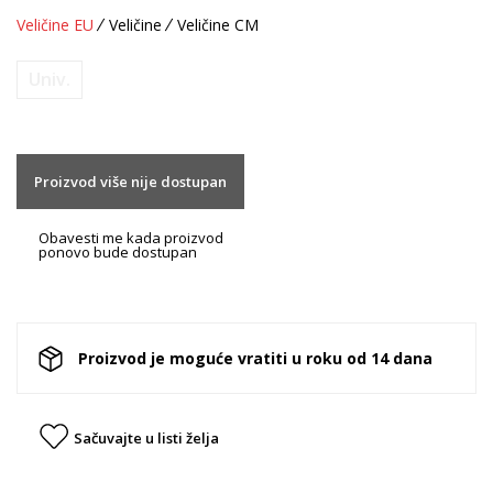
Veličine EU
Veličine
Veličine CM
Univ.
Proizvod više nije dostupan
Obavesti me kada proizvod
ponovo bude dostupan
Proizvod je moguće vratiti u roku od 14 dana
Sačuvajte u listi želja