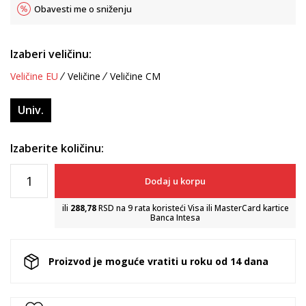
Obavesti me o sniženju
Izaberi veličinu:
Veličine EU
Veličine
Veličine CM
Univ.
Izaberite količinu:
Dodaj u korpu
ili
288,78
RSD na 9 rata koristeći Visa ili MasterCard kartice
Banca Intesa
Proizvod je moguće vratiti u roku od 14 dana