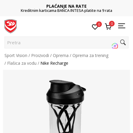
PLAĆANJE NA RATE
Kreditnim karticama BANCA INTESA platite na 9 rata
0
0
Pretraži
Sport Vision
Proizvodi
Oprema
Oprema za trening
Flašica za vodu
Nike Recharge