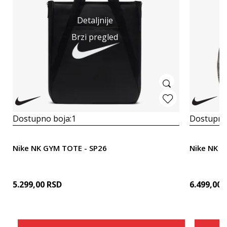
Detaljnije
Brzi pregled
Dostupno boja:
1
Dostupno
Nike NK GYM TOTE - SP26
Nike NK B
5.299,00
RSD
6.499,00