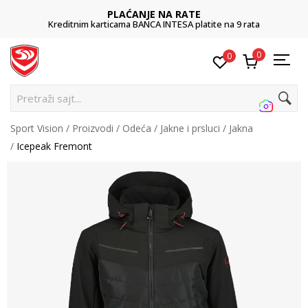
PLAĆANJE NA RATE
Kreditnim karticama BANCA INTESA platite na 9 rata
0
0
Pre
Sport Vision
Proizvodi
Odeća
Jakne i prsluci
Jakna
Icepeak Fremont