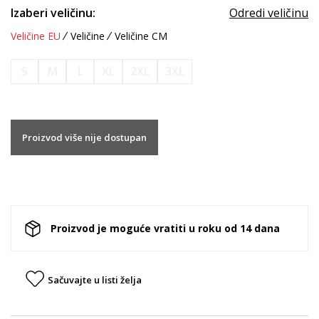
Izaberi veličinu:
Odredi veličinu
Veličine EU
Veličine
Veličine CM
S
M
L
XL
2XL
3XL
Proizvod više nije dostupan
Proizvod je moguće vratiti u roku od 14 dana
Sačuvajte u listi želja