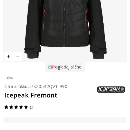
Pogledaj slično
Jakna
Šifra artikla:
57820542QV1-990
Icepeak Fremont
2