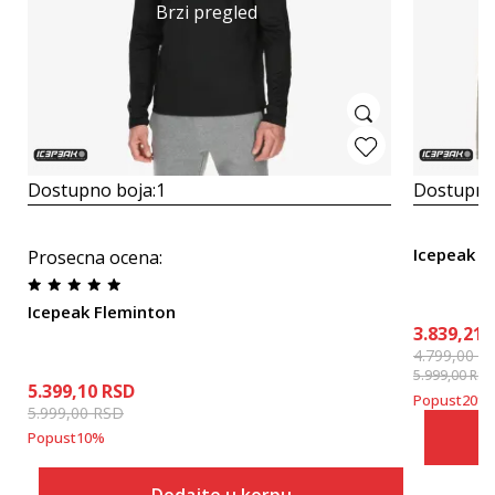
Brzi pregled
Dostupno boja:
1
Dostupno
Icepeak M
Prosecna ocena
:
Icepeak Fleminton
3.839,21
4.799,00
R
5.999,00
RSD
5.399,10
RSD
Popust
20
%
5.999,00
RSD
Popust
10
%