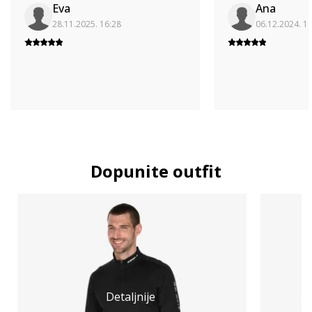
Eva
Ana
28.11.2025. 16:28
06.12.2024. 1
Dopunite outfit
Detaljnije