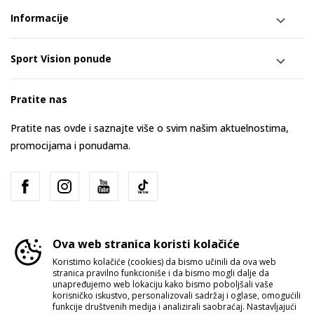
Informacije
Sport Vision ponude
Pratite nas
Pratite nas ovde i saznajte više o svim našim aktuelnostima,
promocijama i ponudama.
Ova web stranica koristi kolačiće
Koristimo kolačiće (cookies) da bismo učinili da ova web
stranica pravilno funkcioniše i da bismo mogli dalje da
Srbija
Promenite
unapređujemo web lokaciju kako bismo poboljšali vaše
korisničko iskustvo, personalizovali sadržaj i oglase, omogućili
funkcije društvenih medija i analizirali saobraćaj. Nastavljajući