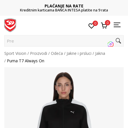
PLAĆANJE NA RATE
Kreditnim karticama BANCA INTESA platite na 9 rata
0
0
Pretra
Sport Vision
Proizvodi
Odeća
Jakne i prsluci
Jakna
Puma T7 Always On