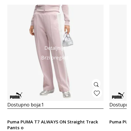
Detaljnije
Brzi pregled
Dostupno boja:
1
Dostupno
Puma PUMA T7 ALWAYS ON Straight Track
Puma PUMA
Pants o