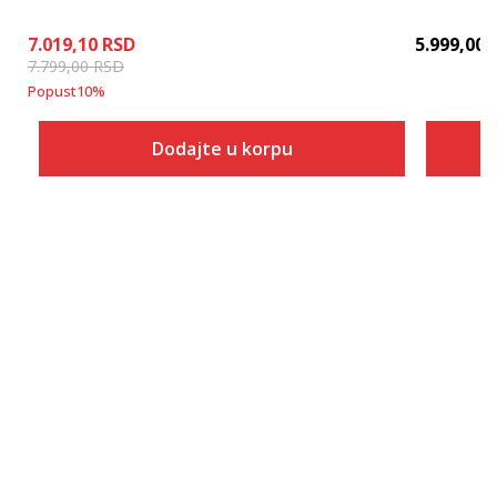
7.019,10
RSD
5.999,00
7.799,00
RSD
Popust
10
%
Dodajte u korpu
Veličina
Dodaj u korpu
2XS
XS
S
M
L