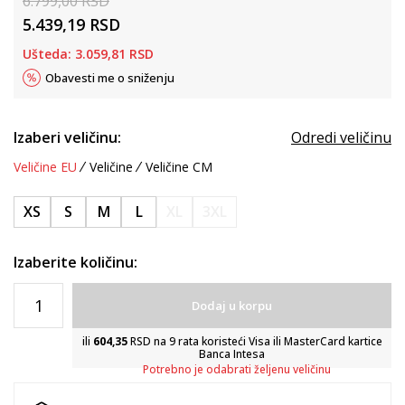
6.799,00
RSD
5.439,19
RSD
Ušteda:
3.059,81
RSD
Obavesti me o sniženju
Izaberi veličinu:
Odredi veličinu
Veličine EU
Veličine
Veličine CM
XS
S
M
L
XL
3XL
Izaberite količinu:
Dodaj u korpu
ili
604,35
RSD na 9 rata koristeći Visa ili MasterCard kartice
Banca Intesa
Potrebno je odabrati željenu veličinu