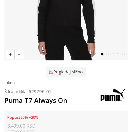
Pogledaj slično
Jakna
Šifra artikla:
629796-01
Puma T7 Always On
Popust
20
%
+
20
%
8.499,00
RSD