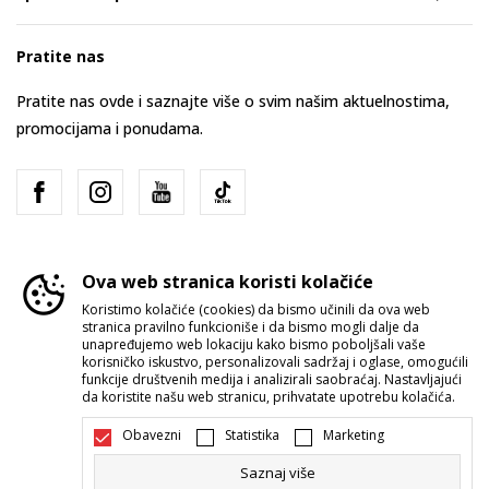
Pratite nas
Pratite nas ovde i saznajte više o svim našim aktuelnostima,
promocijama i ponudama.
Ova web stranica koristi kolačiće
Koristimo kolačiće (cookies) da bismo učinili da ova web
stranica pravilno funkcioniše i da bismo mogli dalje da
Srbija
Promenite
unapređujemo web lokaciju kako bismo poboljšali vaše
korisničko iskustvo, personalizovali sadržaj i oglase, omogućili
funkcije društvenih medija i analizirali saobraćaj. Nastavljajući
da koristite našu web stranicu, prihvatate upotrebu kolačića.
Obavezni
Statistika
Marketing
Saznaj više