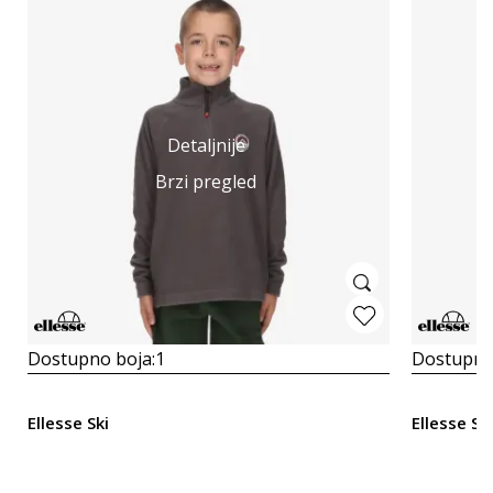
Detaljnije
Brzi pregled
Dostupno boja:
1
Dostupno
Ellesse Ski
Ellesse Ski