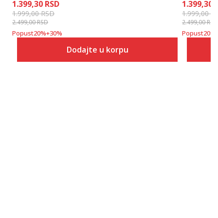
1.399,30
RSD
1.399,30
1.999,00
RSD
1.999,00
R
2.499,00
RSD
2.499,00
RSD
Popust
20
%
+
30
%
Popust
20
%
Dodajte u korpu
Veličina
Dodaj u korpu
4Y
6Y
8Y
10Y
12Y
14Y