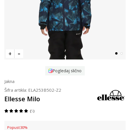
Pogledaj slično
Jakna
Šifra artikla:
ELA253B502-Z2
Ellesse Milo
5
Popust
30
%