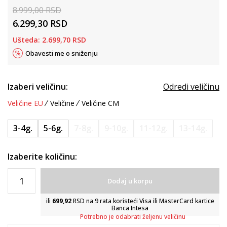
8.999,00
RSD
6.299,30
RSD
Ušteda:
2.699,70
RSD
Obavesti me o sniženju
Izaberi veličinu:
Odredi veličinu
Veličine EU
Veličine
Veličine CM
3-4g.
5-6g.
7-8g.
9-10g.
11-12g.
13-14g.
Izaberite količinu:
Dodaj u korpu
ili
699,92
RSD na 9 rata koristeći Visa ili MasterCard kartice
Banca Intesa
Potrebno je odabrati željenu veličinu