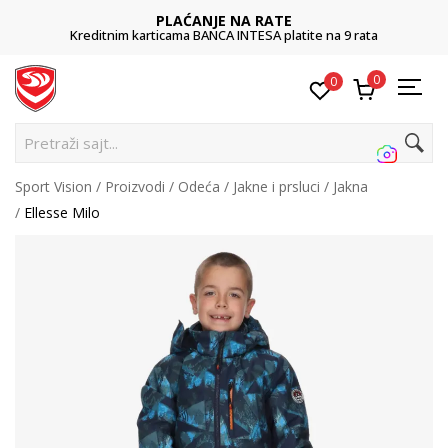
PLAĆANJE NA RATE
Kreditnim karticama BANCA INTESA platite na 9 rata
0
0
Pre
Sport Vision
Proizvodi
Odeća
Jakne i prsluci
Jakna
Ellesse Milo