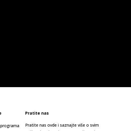
e
Pratite nas
Pratite nas ovde i saznajte više o svim
s programa