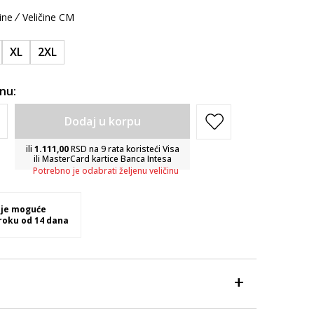
ine
Veličine CM
XL
2XL
inu:
Dodaj u korpu
ili
1.111,00
RSD na 9 rata koristeći Visa
ili MasterCard kartice Banca Intesa
Potrebno je odabrati željenu veličinu
 je moguće
 roku od 14 dana