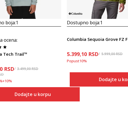
o boja:
1
Dostupno boja:
1
Columbia Sequoia Grove FZ F
a ocena
:
5.399,10
RSD
a Tech Trail™
5.999,00
RSD
Popust
10
%
10
RSD
3.499,00
RSD
SD
Dodajte u ko
%
+
10
%
Veličina
Dodajte u korpu
Dodaj
S
Veličina
Dodaj u korpu
S
M
M