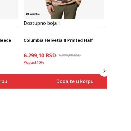
Dostupno boja:
1
Dostupno
leece
Columbia Helvetia II Printed Half
Columbia 
6.299,10
RSD
4.769,10
6.999,00
RSD
Popust
10
%
Popust
10
%
rpu
Dodajte u korpu
Veličina
 u korpu
Dodaj u korpu
S
M