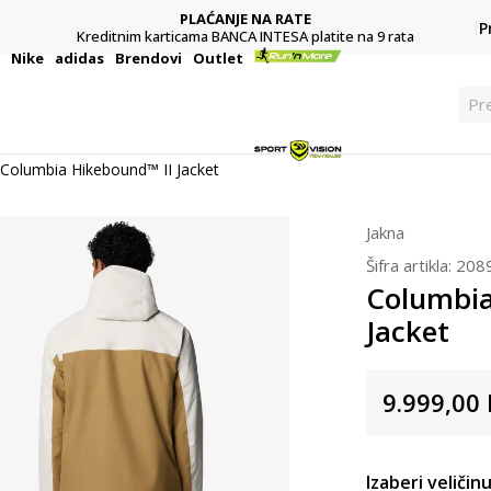
PLAĆANJE NA RATE
P
Kreditnim karticama BANCA INTESA platite na 9 rata
i
Nike
adidas
Brendovi
Outlet
Pr
Columbia Hikebound™ II Jacket
Jakna
Šifra artikla:
208
Columbia
Jacket
9.999,00
Izaberi veličinu