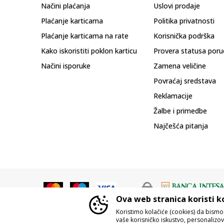
Načini plaćanja
Uslovi prodaje
Plaćanje karticama
Politika privatnosti
Plaćanje karticama na rate
Korisnička podrška
Kako iskoristiti poklon karticu
Provera statusa poru
Načini isporuke
Zamena veličine
Povraćaj sredstava
Reklamacije
Žalbe i primedbe
Najčešća pitanja
Ova web stranica koristi k
Koristimo kolačiće (cookies) da bism
vaše korisničko iskustvo, personalizoval