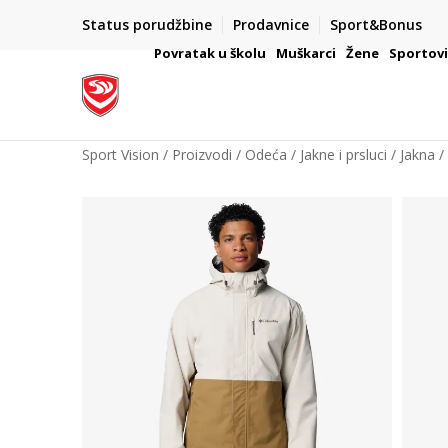
Status porudžbine
Prodavnice
Sport&Bonus
mpanije
VAŽNO OBAVEŠTENJE ZA POTROŠAČE
Povratak u školu
Muškarci
Žene
Sportov
Sport Vision
Proizvodi
Odeća
Jakne i prsluci
Jakna