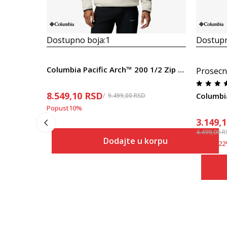
Dostupno boja:
1
Dostupn
Columbia Pacific Arch™ 200 1/2 Zip Fleece
Prosecn
8.549,10
RSD
Columbi
9.499,00
RSD
Popust
10
%
3.149,
4.499,00
R
Dodajte u korpu
Popust
22
Veličina
Dodaj u korpu
S
M