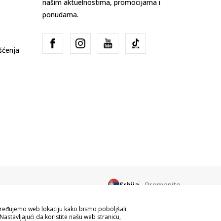
našim aktuelnostima, promocijama i
ponudama.
išćenja
Srbija
Promenite
apređujemo web lokaciju kako bismo poboljšali
Nastavljajući da koristite našu web stranicu,