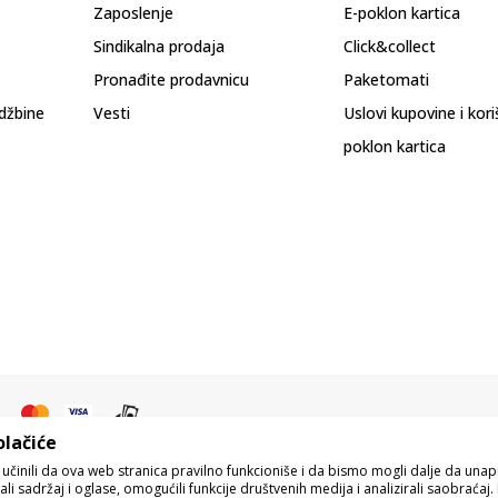
Zaposlenje
E-poklon kartica
Sindikalna prodaja
Click&collect
Pronađite prodavnicu
Paketomati
džbine
Vesti
Uslovi kupovine i kor
poklon kartica
olačiće
o učinili da ova web stranica pravilno funkcioniše i da bismo mogli dalje da un
i sadržaj i oglase, omogućili funkcije društvenih medija i analizirali saobraćaj. 