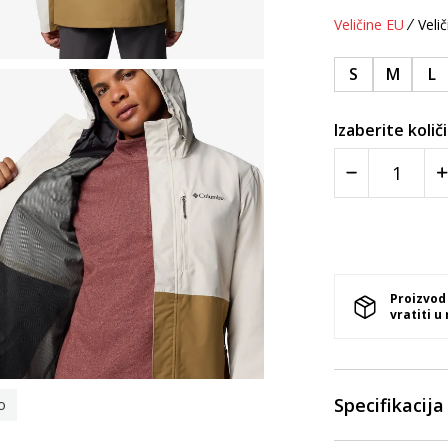
Veličine EU
Velič
S
M
L
Izaberite količ
Proizvod
vratiti u
Specifikacija
o