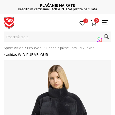
PLAĆANJE NA RATE
Kreditnim karticama BANCA INTESA platite na 9 rata
0
0
Pretraži sajt...
Sport Vision
Proizvodi
Odeća
Jakne i prsluci
Jakna
adidas W D PUF VELOUR