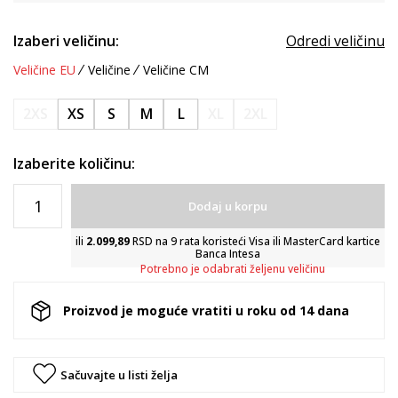
Izaberi veličinu:
Odredi veličinu
Veličine EU
Veličine
Veličine CM
2XS
XS
S
M
L
XL
2XL
Izaberite količinu:
Dodaj u korpu
ili
2.099,89
RSD na 9 rata koristeći Visa ili MasterCard kartice
Banca Intesa
Potrebno je odabrati željenu veličinu
Proizvod je moguće vratiti u roku od 14 dana
Sačuvajte u listi želja