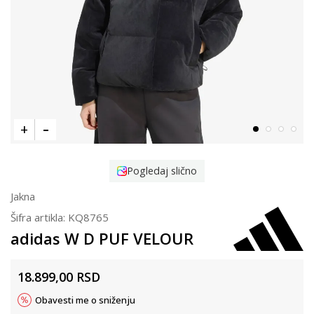
Pogledaj slično
Jakna
Šifra artikla:
KQ8765
adidas W D PUF VELOUR
18.899,00
RSD
Obavesti me o sniženju