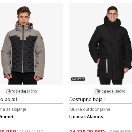
Uporedi
Uporedi
Pogledaj slično
Pogledaj slično
o boja:
1
Dostupno boja:
1
na za skijanje
Muška outdoor jakna
 Emmet
Icepeak Alamos
20
RSD
14.719,20
RSD
18.999,00
RSD
18.399,00
RSD