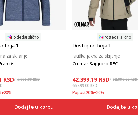
Pogledaj slično
Pogledaj slično
o boja:
1
Dostupno boja:
1
na za skijanje
Muška jakna za skijanje
Francis
Colmar Sapporo REC
1
RSD
42.399,19
RSD
5.999,00
RSD
52.999,00
RSD
SD
66.499,00
RSD
%
+
20
%
Popust
20
%
+
20
%
Dodajte u korpu
Dodajte u k