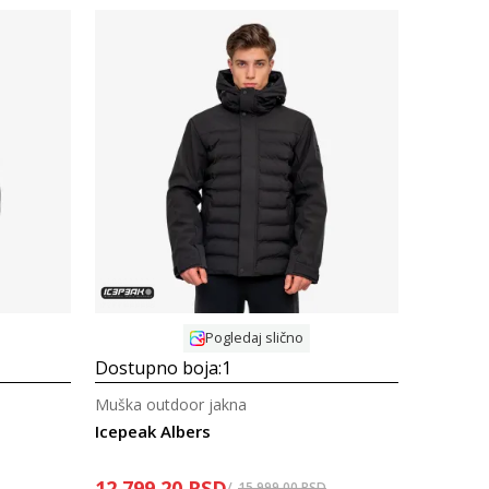
Uporedi
Pogledaj slično
Dostupno boja:
1
Muška outdoor jakna
Icepeak Albers
12.799,20
RSD
15.999,00
RSD