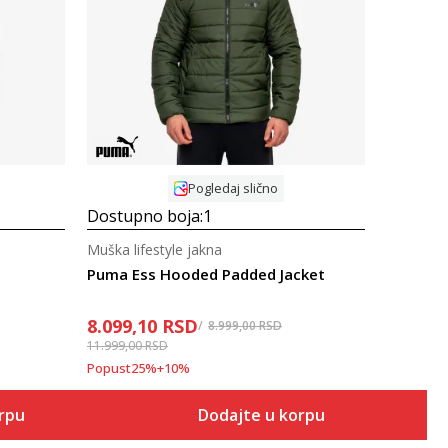
Uporedi
Pogledaj slično
Dostupno boja:
1
Muška lifestyle jakna
Puma Ess Hooded Padded Jacket
8.099,10
RSD
8.999,00
RSD
11.999,00
RSD
Popust
25
%
+
10
%
orpu
Dodajte u korpu