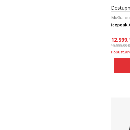
Dostupn
Muška ou
Icepeak 
12.599,
19.999,00
Popust
30