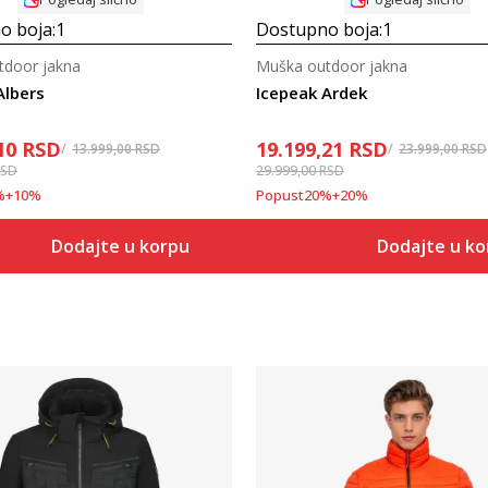
o boja:
1
Dostupno boja:
1
tdoor jakna
Muška outdoor jakna
Albers
Icepeak Ardek
10
RSD
19.199,21
RSD
13.999,00
RSD
23.999,00
RSD
RSD
29.999,00
RSD
%
+
10
%
Popust
20
%
+
20
%
Dodajte u korpu
Dodajte u k