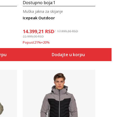
Dostupno boja:
1
Muška jakna za skijanje
Icepeak Outdoor
14.399,21
RSD
17.999,00
RSD
22.999,00
RSD
Popust
21
%
+
20
%
orpu
Dodajte u korpu
Uporedi