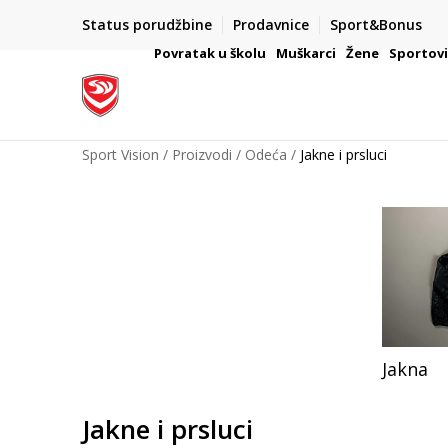
Status porudžbine
Prodavnice
Sport&Bonus
mpanije
VAŽNO OBAVEŠTENJE ZA POTROŠAČE
Povratak u školu
Muškarci
Žene
Sportov
Sport Vision
Proizvodi
Odeća
Jakne i prsluci
Jakna
Jakne i prsluci