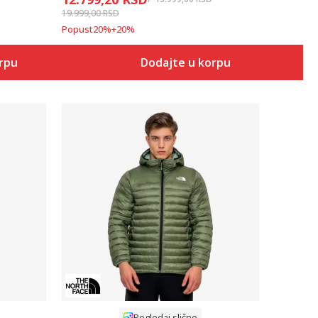
19.999,00
RSD
Popust
20
%
+
20
%
orpu
Dodajte u korpu
Uporedi
Pogledaj slično