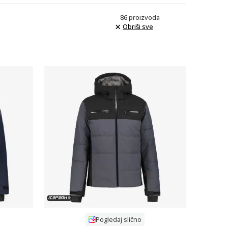
86
proizvoda
Obriši sve
Uporedi
Pogledaj slično