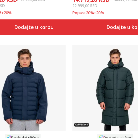
RSD
22.999,00
RSD
%
+
20
%
Popust
20
%
+
20
%
Dodajte u korpu
Dodajte u k
Uporedi
Uporedi
Pogledaj slično
Pogledaj slično