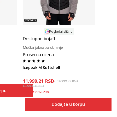
Pogledaj slično
Dostupno boja:
1
Muška jakna za skijanje
Prosecna ocena
:
Icepeak M Softshell
11.999,21
RSD
14.999,00
RSD
18.999,00
RSD
orpu
Popust
21
%
+
20
%
Dodajte u korpu