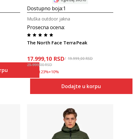
Dostupno boja:
1
Muška outdoor jakna
Prosecna ocena
:
The North Face Terra Peak
17.999,10
RSD
19.999,00
RSD
25.999,00
RSD
orpu
Popust
23
%
+
10
%
Dodajte u korpu