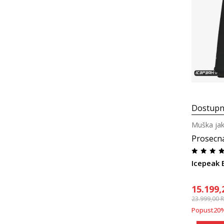
Dostupn
Muška jak
Prosecn
Icepeak
15.199,
23.999,00
Popust
20