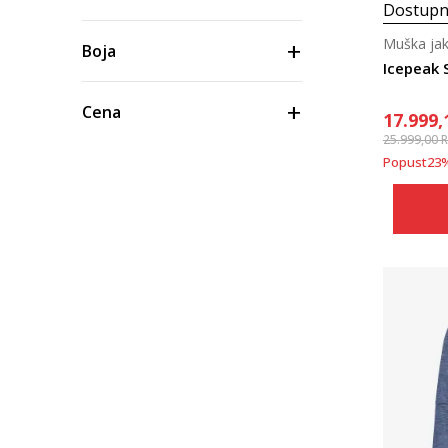
Dostupn
Muška jak
Boja
Icepeak 
Cena
17.999,
25.999,00
Popust
23
Materijal