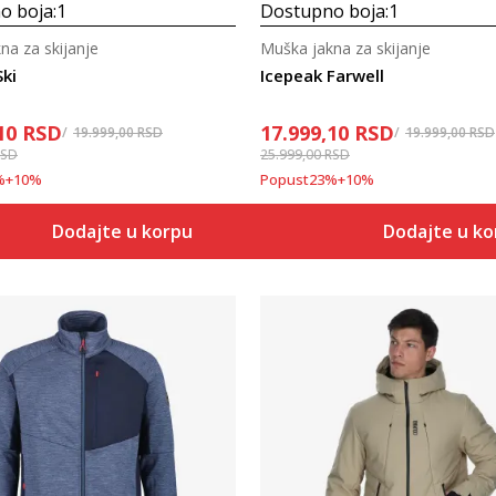
o boja:
1
Dostupno boja:
1
na za skijanje
Muška jakna za skijanje
Ski
Icepeak Farwell
10
RSD
17.999,10
RSD
19.999,00
RSD
19.999,00
RSD
RSD
25.999,00
RSD
%
+
10
%
Popust
23
%
+
10
%
Dodajte u korpu
Dodajte u k
Uporedi
Uporedi