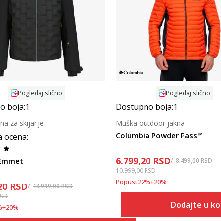
Uporedi
Uporedi
Pogledaj slično
Pogledaj slično
o boja:
1
Dostupno boja:
1
na za skijanje
Muška outdoor jakna
Columbia Powder Pass™
a ocena
:
6.799,20
RSD
 Emmet
8.499,00
RSD
10.999,00
RSD
Popust
22
%
+
20
%
20
RSD
18.999,00
RSD
RSD
Dodajte u k
%
+
20
%