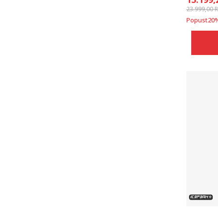
23.999,00
Popust
20