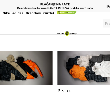
PLAĆANJE NA RATE
P
Kreditnim karticama BANCA INTESA platite na 9 rata
i
Nike
adidas
Brendovi
Outlet
Pr
Prsluk