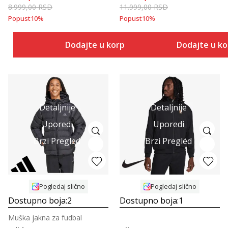
8.999,00
RSD
11.999,00
RSD
Popust
10
%
Popust
10
%
Dodajte u korpu
Dodajte u k
Detaljnije
Detaljnije
Uporedi
Uporedi
Brzi Pregled
Brzi Pregled
Pogledaj slično
Pogledaj slično
Dostupno boja:
2
Dostupno boja:
1
Muška jakna za fudbal