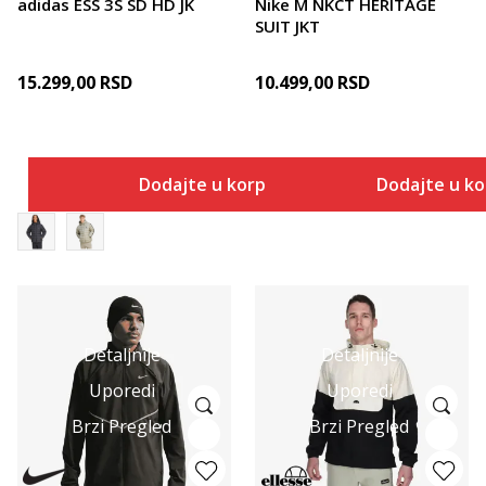
adidas ESS 3S SD HD JK
Nike M NKCT HERITAGE
SUIT JKT
15.299,00
RSD
10.499,00
RSD
Dodajte u korpu
Dodajte u k
Detaljnije
Detaljnije
Uporedi
Uporedi
Brzi Pregled
Brzi Pregled