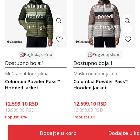
Detaljnije
Detaljnije
Uporedi
Uporedi
Brzi Pregled
Brzi Pregled
Pogledaj slično
Pogledaj slično
Dostupno boja:
1
Dostupno boja:
1
Muška outdoor jakna
Muška outdoor jakna
Columbia Powder Pass™
Columbia Powder Pass™
Hooded Jacket
Hooded Jacket
12.599,10
RSD
12.599,10
RSD
13.999,00
RSD
13.999,00
RSD
Popust
10
%
Popust
10
%
Dodajte u korpu
Dodajte u k