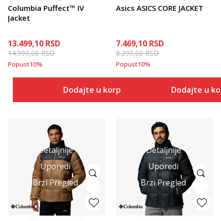
Columbia Puffect™ IV
Asics ASICS CORE JACKET
Jacket
13.499,10
RSD
7.469,10
RSD
14.999,00
RSD
8.299,00
RSD
Popust
10
%
Popust
10
%
Dodajte u korpu
Dodajte u k
Detaljnije
Detaljnije
Uporedi
Uporedi
Brzi Pregled
Brzi Pregled