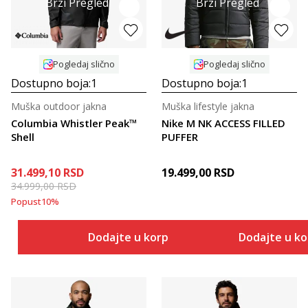
Brzi Pregled
Brzi Pregled
Pogledaj slično
Pogledaj slično
Dostupno boja:
1
Dostupno boja:
1
Muška outdoor jakna
Muška lifestyle jakna
Columbia Whistler Peak™
Nike M NK ACCESS FILLED
Shell
PUFFER
31.499,10
RSD
19.499,00
RSD
34.999,00
RSD
Popust
10
%
Dodajte u korpu
Dodajte u k