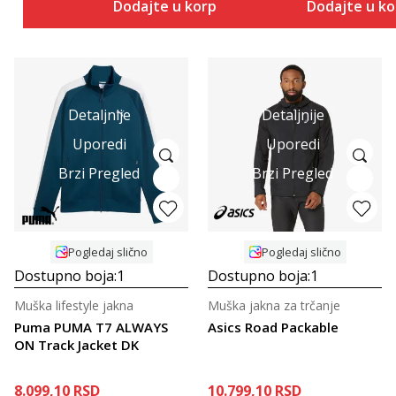
Dodajte u korpu
Dodajte u k
Detaljnije
Detaljnije
Uporedi
Uporedi
Brzi Pregled
Brzi Pregled
Pogledaj slično
Pogledaj slično
Dostupno boja:
1
Dostupno boja:
1
Muška lifestyle jakna
Muška jakna za trčanje
Puma PUMA T7 ALWAYS
Asics Road Packable
ON Track Jacket DK
8.099,10
RSD
10.799,10
RSD