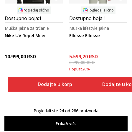
Pogledaj slično
Pogledaj slično
Dostupno boja:
1
Dostupno boja:
1
Muška jakna za trčanje
Muška lifestyle jakna
Nike UV Repel Miler
Ellesse Ellesse
10.999,00
RSD
5.599,20
RSD
6.999,00
RSD
Popust
20
%
Dodajte u korpu
Dodajte u k
Pogledali ste
24
od
286
proizvoda
Prikaži više