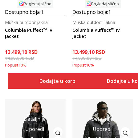
Pogledaj slično
Pogledaj slično
Dostupno boja:
1
Dostupno boja:
1
Muška outdoor jakna
Muška outdoor jakna
Columbia Puffect™ IV
Columbia Puffect™ IV
Jacket
Jacket
13.499,10
RSD
13.499,10
RSD
14.999,00
RSD
14.999,00
RSD
Popust
10
%
Popust
10
%
Dodajte u korpu
Dodajte u k
Detaljnije
Detaljnije
Uporedi
Uporedi