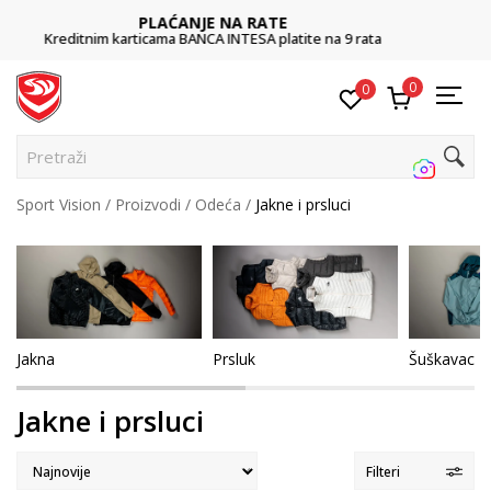
POZOVITE NAS
011 422 1422
0
0
Pretraži sajt..
Sport Vision
Proizvodi
Odeća
Jakne i prsluci
Jakna
Prsluk
Šuškavac
Jakne i prsluci
Filteri