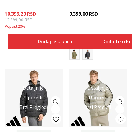
10.399,20
RSD
9.399,00
RSD
12.999,00
RSD
Popust
20
%
Dodajte u korpu
Dodajte u k
Detaljnije
Detaljnije
Uporedi
Uporedi
Brzi Pregled
Brzi Pregled