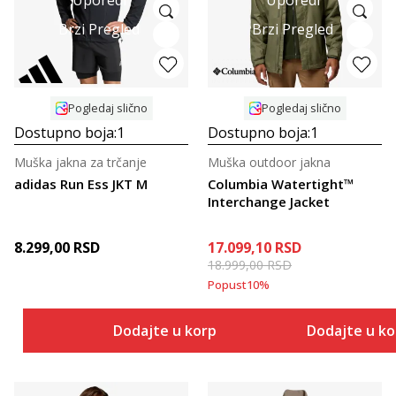
Brzi Pregled
Brzi Pregled
Pogledaj slično
Pogledaj slično
Dostupno boja:
1
Dostupno boja:
1
Muška jakna za trčanje
Muška outdoor jakna
adidas Run Ess JKT M
Columbia Watertight™
Interchange Jacket
8.299,00
RSD
17.099,10
RSD
18.999,00
RSD
Popust
10
%
Dodajte u korpu
Dodajte u k