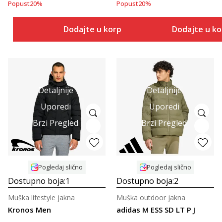
Popust
20
%
Popust
20
%
Dodajte u korpu
Dodajte u k
Detaljnije
Detaljnije
Uporedi
Uporedi
Brzi Pregled
Brzi Pregled
Pogledaj slično
Pogledaj slično
Dostupno boja:
1
Dostupno boja:
2
Muška lifestyle jakna
Muška outdoor jakna
Kronos Men
adidas M ESS SD LT P J