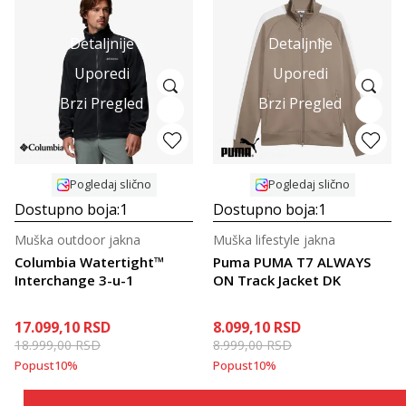
Detaljnije
Detaljnije
Uporedi
Uporedi
Brzi Pregled
Brzi Pregled
Pogledaj slično
Pogledaj slično
Dostupno boja:
1
Dostupno boja:
1
Muška outdoor jakna
Muška lifestyle jakna
Columbia Watertight™
Puma PUMA T7 ALWAYS
Interchange 3-u-1
ON Track Jacket DK
17.099,10
RSD
8.099,10
RSD
18.999,00
RSD
8.999,00
RSD
Popust
10
%
Popust
10
%