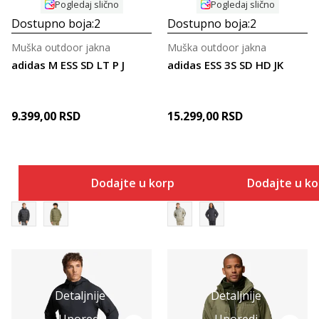
Pogledaj slično
Pogledaj slično
Dostupno boja:
2
Dostupno boja:
2
Muška outdoor jakna
Muška outdoor jakna
adidas M ESS SD LT P J
adidas ESS 3S SD HD JK
9.399,00
RSD
15.299,00
RSD
Dodajte u korpu
Dodajte u k
Detaljnije
Detaljnije
Uporedi
Uporedi