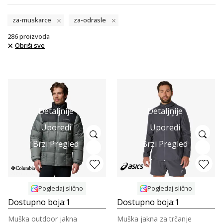
za-muskarce
za-odrasle
286
proizvoda
Obriši sve
Detaljnije
Detaljnije
Uporedi
Uporedi
Brzi Pregled
Brzi Pregled
Pogledaj slično
Pogledaj slično
Dostupno boja:
1
Dostupno boja:
1
Muška outdoor jakna
Muška jakna za trčanje