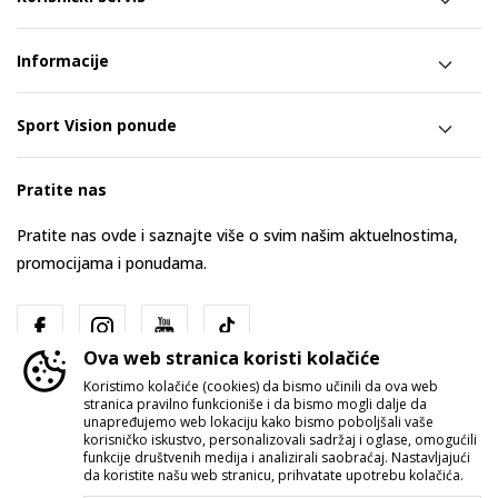
Informacije
Sport Vision ponude
Pratite nas
Pratite nas ovde i saznajte više o svim našim aktuelnostima,
promocijama i ponudama.
Ova web stranica koristi kolačiće
Koristimo kolačiće (cookies) da bismo učinili da ova web
stranica pravilno funkcioniše i da bismo mogli dalje da
unapređujemo web lokaciju kako bismo poboljšali vaše
korisničko iskustvo, personalizovali sadržaj i oglase, omogućili
funkcije društvenih medija i analizirali saobraćaj. Nastavljajući
Srbija
Promenite
da koristite našu web stranicu, prihvatate upotrebu kolačića.