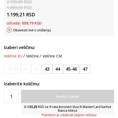
2.199,00
RSD
1.499,00
RSD
1.199,21
RSD
Ušteda:
999,79
RSD
Obavesti me o sniženju
Izaberi veličinu:
Veličine EU
Veličine
Veličine CM
39-40
41
42
43
44
45-46
47
Izaberite količinu:
Dodaj u korpu
ili
133,25
RSD na 9 rata koristeći Visa ili MasterCard kartice
Banca Intesa
Potrebno je odabrati željenu veličinu