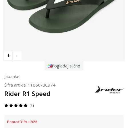
Pogledaj slično
Japanke
Šifra artikla:
11650-BC974
Rider R1 Speed
3
Popust
31
%
+
20
%