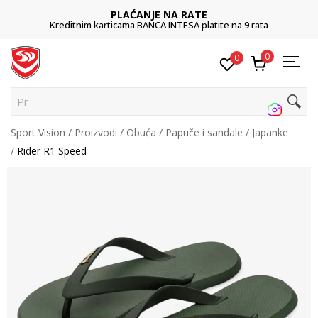
PLAĆANJE NA RATE
Kreditnim karticama BANCA INTESA platite na 9 rata
0
0
Pretr
Sport Vision
Proizvodi
Obuća
Papuče i sandale
Japanke
Rider R1 Speed