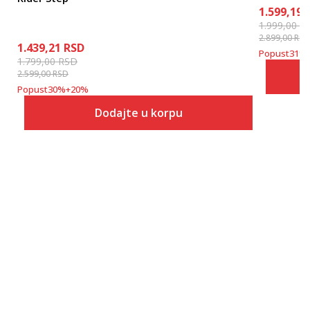
1.599,19
1.999,00
R
2.899,00
RSD
1.439,21
RSD
Popust
31
%
1.799,00
RSD
2.599,00
RSD
Popust
30
%
+
20
%
Dodajte u korpu
Veličina
Dodaj u korpu
39-40
41
42
43
44