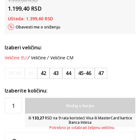
1.999,00
RSD
1.199,40
RSD
Ušteda:
1.399,60
RSD
Obavesti me o sniženju
Izaberi veličinu:
Veličine EU
Veličine
Veličine CM
39-40
41
42
43
44
45-46
47
Izaberite količinu:
Dodaj u korpu
ili
133,27
RSD na 9 rata koristeći Visa ili MasterCard kartice
Banca Intesa
Potrebno je odabrati željenu veličinu