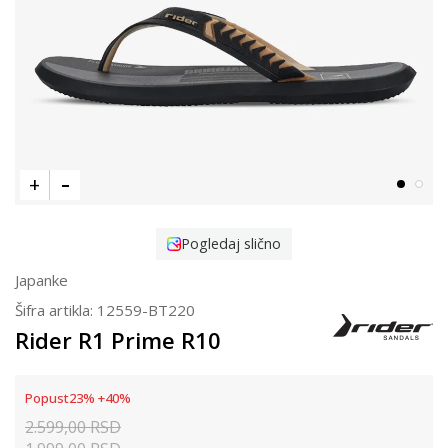
Pogledaj slično
Japanke
Šifra artikla:
12559-BT220
Rider R1 Prime R10
Popust
23
%
+
40
%
2.599,00
RSD