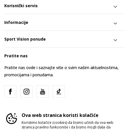
Korisnički servis
Informacije
Sport Vision ponude
Pratite nas
Pratite nas ovde i saznajte više o svim našim aktuelnostima,
promocijama i ponudama.
Ova web stranica koristi kolačiće
Koristimo kolačiće (cookies) da bismo učinili da ova web
stranica pravilno funkcioniše i da bismo mogli dalje da
Srbija
Promenite