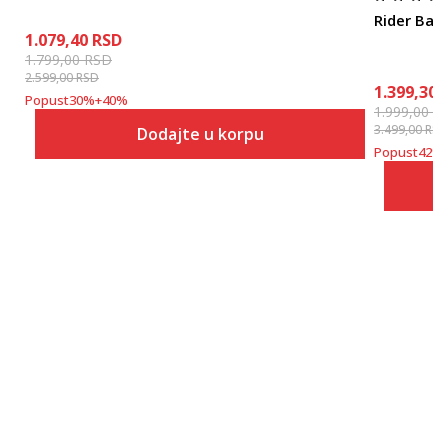
Rider Bay 
1.079,40
RSD
1.799,00
RSD
2.599,00
RSD
1.399,30
Popust
30
%
+
40
%
1.999,00
R
3.499,00
RSD
Dodajte u korpu
Popust
42
%
Veličina
Dodaj u korpu
39-40
41
42
43
44