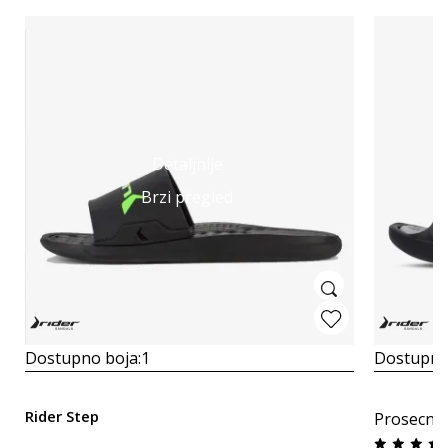
Detaljnije
Brzi pregled
Dostupno boja:
1
Dostupno
Rider Step
Prosecna