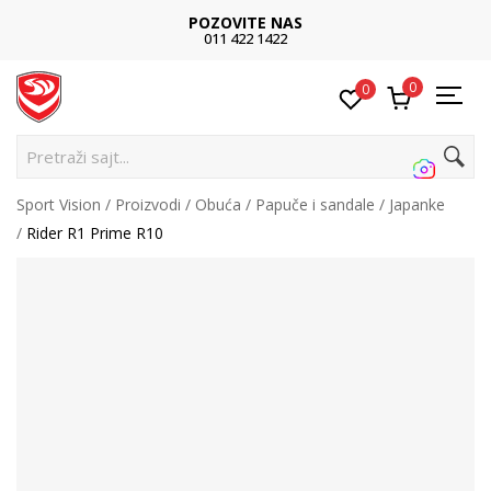
POZOVITE NAS
011 422 1422
0
0
Pretraži sajt...
Sport Vision
Proizvodi
Obuća
Papuče i sandale
Japanke
Rider R1 Prime R10