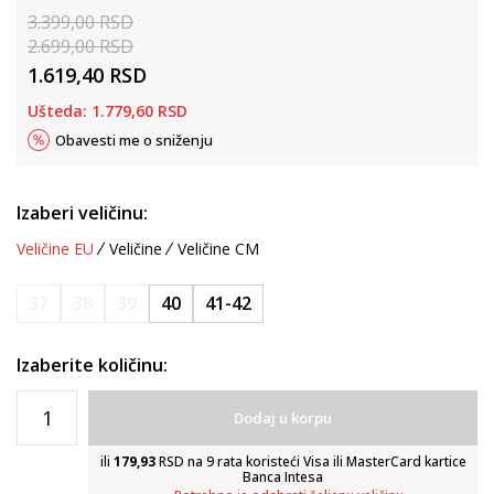
3.399,00
RSD
2.699,00
RSD
1.619,40
RSD
Ušteda:
1.779,60
RSD
Obavesti me o sniženju
Izaberi veličinu:
Veličine EU
Veličine
Veličine CM
37
38
39
40
41-42
Izaberite količinu:
Dodaj u korpu
ili
179,93
RSD na 9 rata koristeći Visa ili MasterCard kartice
Banca Intesa