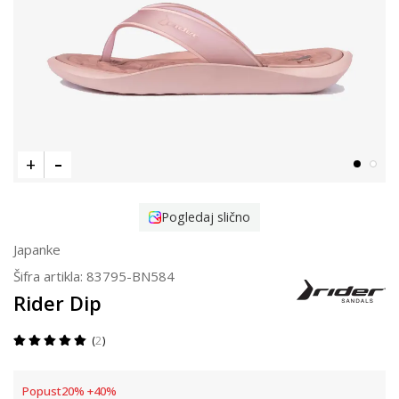
Pogledaj slično
Japanke
Šifra artikla:
83795-BN584
Rider Dip
2
Popust
20
%
+
40
%