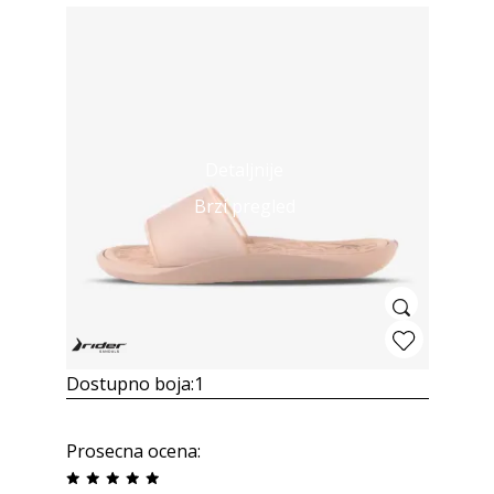
Detaljnije
Brzi pregled
Dostupno boja:
1
Prosecna ocena
: