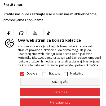
Pratite nas
Pratite nas ovde i saznajte više o svim našim aktuelnostima,
promocijama i ponudama.
Ova web stranica koristi kolačiće
Koristimo kolačiće (cookies) da bismo učinili da ova web
stranica pravilno funkcioniše i da bismo mogli dalje da
unapređujemo web lokaciju kako bismo poboljšali vaše
korisničko iskustvo, personalizovali sadržaj i oglase, omogućili
funkcije društvenih medija i analizirali saobraćaj. Nastavljajući
Srbija
Promenite
da koristite našu web stranicu, prihvatate upotrebu kolačića.
Obavezni
Statistika
Marketing
Saznaj više
Slažem se
Nastojimo da budemo što precizniji u opisu proizvoda, prikazu slika i
Prihvatam sve
samih cena, ali ne možemo garantovati da su sve informacije kompletne i