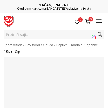
PLAĆANJE NA RATE
Kreditnim karticama BANCA INTESA platite na 9 rata
0
0
Pr
Sport Vision
Proizvodi
Obuća
Papuče i sandale
Japanke
Rider Dip