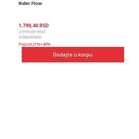
Rider Flow
1.799,40
RSD
2.999,00
RSD
3.799,00
RSD
Popust
21
%
+
40
%
Dodajte u korpu
Veličina
Dodaj u korpu
37
38
39
40