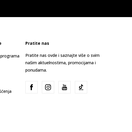
e
Pratite nas
Pratite nas ovde i saznajte više o svim
s programa
našim aktuelnostima, promocijama i
ponudama.
išćenja