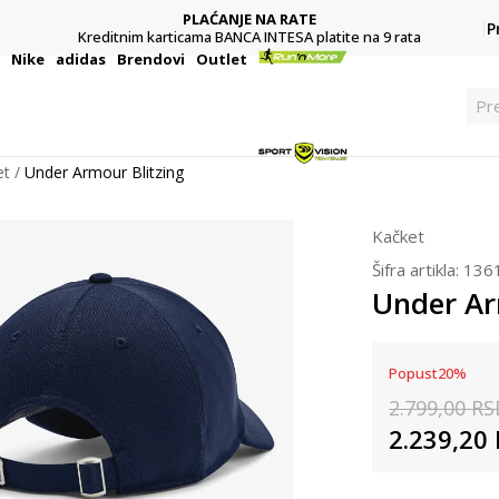
PLAĆANJE NA RATE
P
Kreditnim karticama BANCA INTESA platite na 9 rata
i
Nike
adidas
Brendovi
Outlet
Pr
et
Under Armour Blitzing
Kačket
Šifra artikla:
136
Under Ar
Popust
20
%
2.799,00
RS
2.239,20