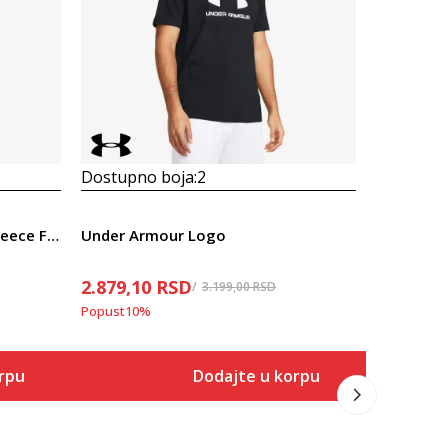
Dostupno boja:
2
Dostupno
Under Armour UA Essential Fleece FZ Hood
Under Armour Logo
2.879,10
RSD
6.389,10
3.199,00
RSD
Popust
10
%
Popust
10
%
rpu
Dodajte u korpu
Veličina
 u korpu
Dodaj u korpu
SM