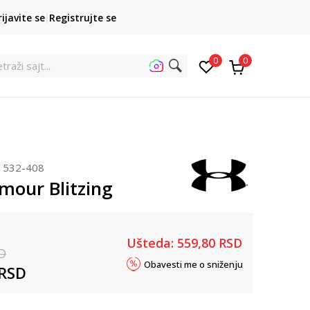
POZOVITE NAS
rijavite se
Registrujte se
011 422 1422
kupovina p
0
0
e
1532-408
mour Blitzing
Ušteda:
559,80
RSD
D
Obavesti me o sniženju
RSD