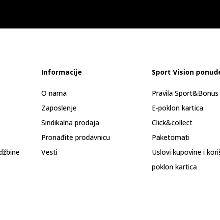
Informacije
Sport Vision ponud
O nama
Pravila Sport&Bonu
Zaposlenje
E-poklon kartica
Sindikalna prodaja
Click&collect
Pronađite prodavnicu
Paketomati
džbine
Vesti
Uslovi kupovine i kor
poklon kartica