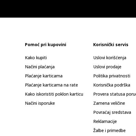
Pomoć pri kupovini
Korisnički servis
Kako kupiti
Uslovi korišćenja
Načini plaćanja
Uslovi prodaje
Plaćanje karticama
Politika privatnosti
Plaćanje karticama na rate
Korisnička podrška
Kako iskoristiti poklon karticu
Provera statusa poru
Načini isporuke
Zamena veličine
Povraćaj sredstava
Reklamacije
Žalbe i primedbe