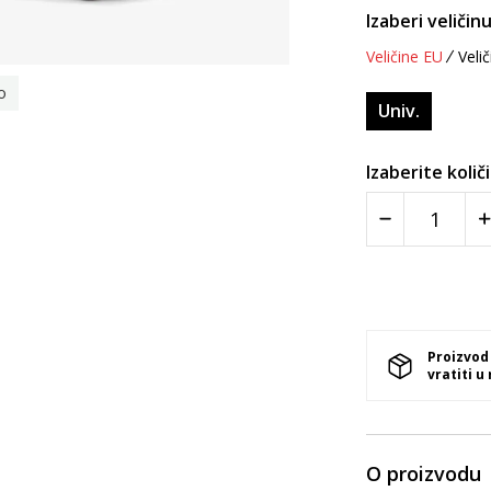
Izaberi veličinu
Veličine EU
Velič
o
Univ.
Izaberite količ
Proizvod
vratiti u
O proizvodu