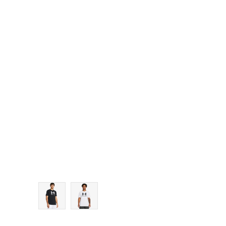
MD
LG
XL
2XL
3XL
4XL