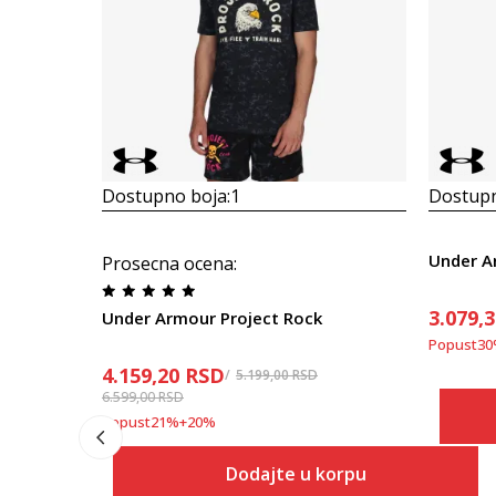
Dostupno boja:
1
Dostupn
Prosecna ocena
:
3.079,
Under Armour Project Rock
Popust
30
4.159,20
RSD
5.199,00
RSD
6.599,00
RSD
Popust
21
%
+
20
%
Dodajte u korpu