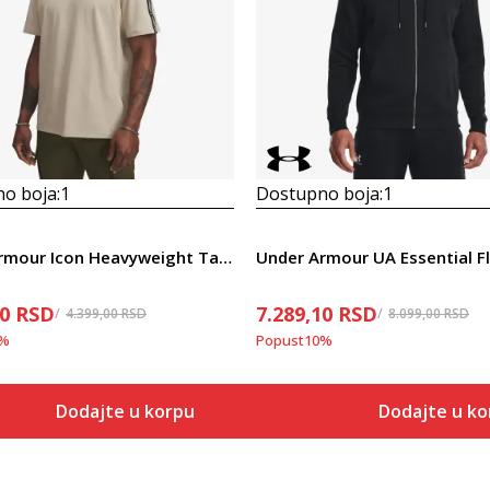
o boja:
1
Dostupno boja:
1
Under Armour Icon Heavyweight Taping
30
RSD
7.289,10
RSD
4.399,00
RSD
8.099,00
RSD
%
Popust
10
%
Dodajte u korpu
Dodajte u ko
Veličina
Veličina
Dodaj u korpu
Dodaj
SM
SM