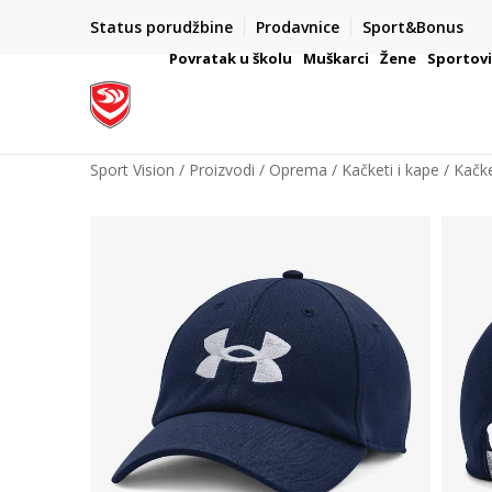
Status porudžbine
Prodavnice
Sport&Bonus
mpanije
VAŽNO OBAVEŠTENJE ZA POTROŠAČE
Povratak u školu
Muškarci
Žene
Sportov
Sport Vision
Proizvodi
Oprema
Kačketi i kape
Kačk