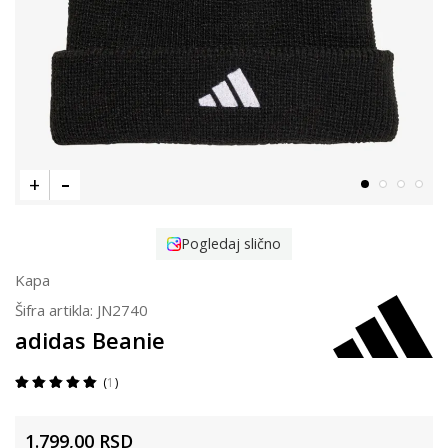
Pogledaj slično
Kapa
Šifra artikla:
JN2740
adidas Beanie
1
1.799,00
RSD