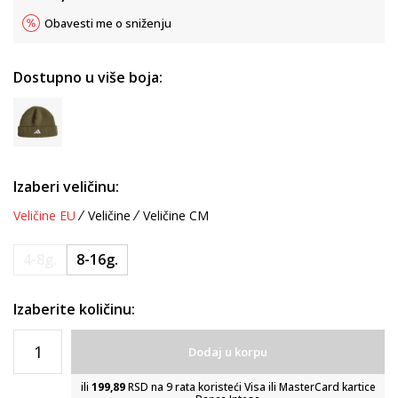
Obavesti me o sniženju
Dostupno u više boja:
Izaberi veličinu:
Veličine EU
Veličine
Veličine CM
4-8g.
8-16g.
Izaberite količinu:
Dodaj u korpu
ili
199,89
RSD na 9 rata koristeći Visa ili MasterCard kartice