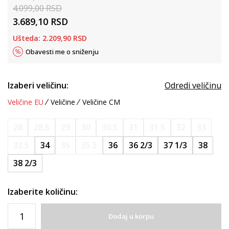
4.099,00
RSD
3.689,10
RSD
Ušteda:
2.209,90
RSD
Obavesti me o sniženju
Izaberi veličinu:
Odredi veličinu
Veličine EU
Veličine
Veličine CM
28
28.5
29
30
30.5
31
31.5
32
33
33.5
34
35
35.5
36
36 2/3
37 1/3
38
38 2/3
Izaberite količinu:
Dodaj u korpu