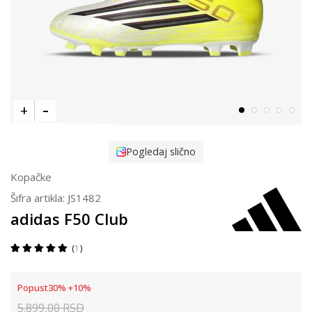
Pogledaj slično
Kopačke
Šifra artikla:
JS1482
adidas F50 Club
1
Popust
30
%
+
10
%
5.899,00
RSD