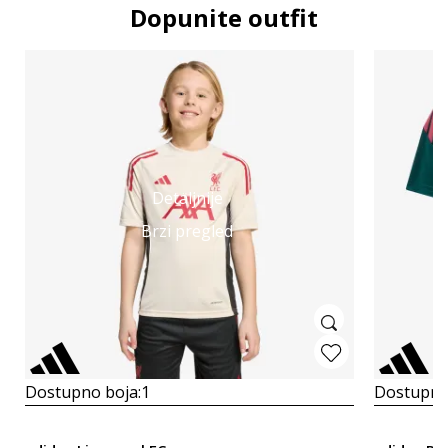
Dopunite outfit
Detaljnije
Brzi pregled
Dostupno boja:
1
Dostupno