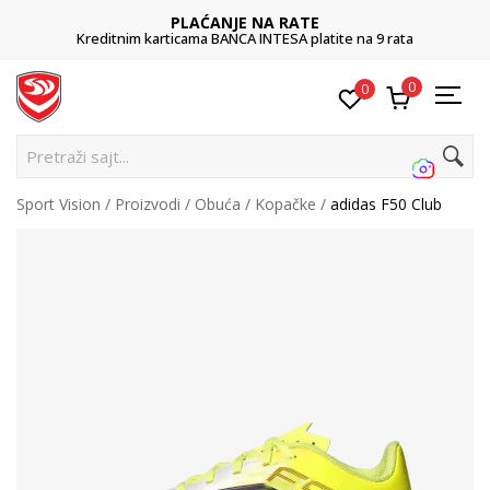
PLAĆANJE NA RATE
Kreditnim karticama BANCA INTESA platite na 9 rata
0
0
Pr
Sport Vision
Proizvodi
Obuća
Kopačke
adidas F50 Club