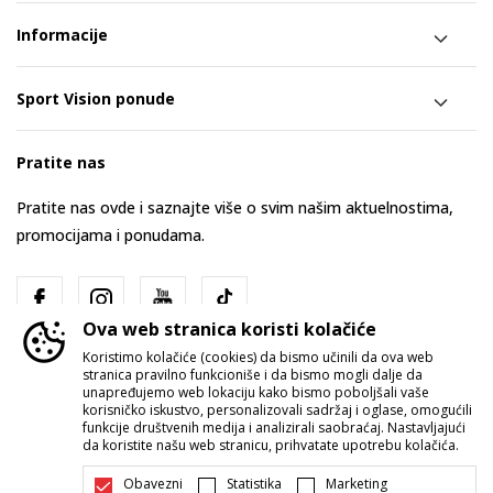
Informacije
Sport Vision ponude
Pratite nas
Pratite nas ovde i saznajte više o svim našim aktuelnostima,
promocijama i ponudama.
Ova web stranica koristi kolačiće
Koristimo kolačiće (cookies) da bismo učinili da ova web
stranica pravilno funkcioniše i da bismo mogli dalje da
unapređujemo web lokaciju kako bismo poboljšali vaše
korisničko iskustvo, personalizovali sadržaj i oglase, omogućili
funkcije društvenih medija i analizirali saobraćaj. Nastavljajući
Srbija
Promenite
da koristite našu web stranicu, prihvatate upotrebu kolačića.
Obavezni
Statistika
Marketing