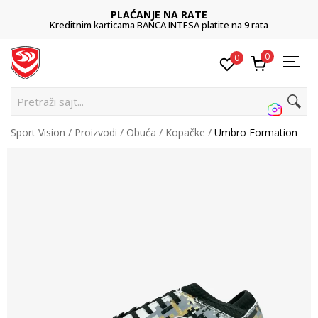
PLAĆANJE NA RATE
Kreditnim karticama BANCA INTESA platite na 9 rata
0
0
Pretraži sajt...
Sport Vision
Proizvodi
Obuća
Kopačke
Umbro Formation