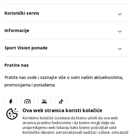
Korisnički servis
Informacije
Sport Vision ponude
Pratite nas
Pratite nas ovde i saznajte više o svim našim aktuelnostima,
promocijama i ponudama.
Ova web stranica koristi kolačiće
Koristimo kolačiće (cookies) da bismo učinili da ova web
stranica pravilno funkcioniše i da bismo mogli dalje da
unapređujemo web lokaciju kako bismo poboljšali vaše
korisničko iskustvo, personalizovali sadržaj i oglase, omogućili