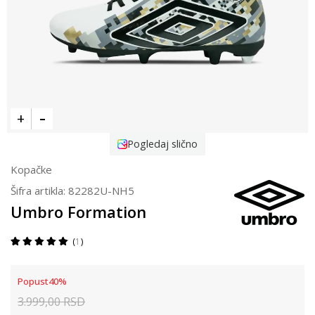
Pogledaj slično
Kopačke
Šifra artikla:
82282U-NH5
Umbro Formation
1
Popust
40
%
3.999,00
RSD