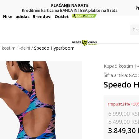
PLAĆANJE NA RATE
P
Kreditnim karticama BANCA INTESA platite na 9 rata
i
Nike
adidas
Brendovi
Outlet
Pre
 kostim 1-delni
Speedo Hyperboom
Kupaći kostim 1-
Šifra artikla:
8A0
Speedo 
Popust
21
%
+
30
6.999,00
RS
5.499,00
RS
3.849,30