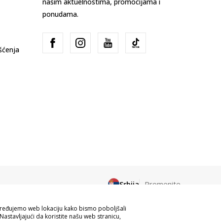
našim aktuelnostima, promocijama i
ponudama.
išćenja
Srbija
Promenite
apređujemo web lokaciju kako bismo poboljšali
Nastavljajući da koristite našu web stranicu,