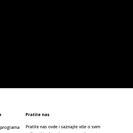
e
Pratite nas
Pratite nas ovde i saznajte više o svim
s programa