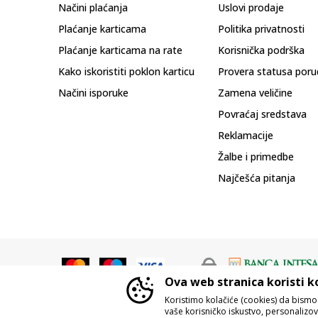
Načini plaćanja
Uslovi prodaje
Plaćanje karticama
Politika privatnosti
Plaćanje karticama na rate
Korisnička podrška
Kako iskoristiti poklon karticu
Provera statusa poru
Načini isporuke
Zamena veličine
Povraćaj sredstava
Reklamacije
Žalbe i primedbe
Najčešća pitanja
Ova web stranica koristi k
Koristimo kolačiće (cookies) da bism
vaše korisničko iskustvo, personalizoval