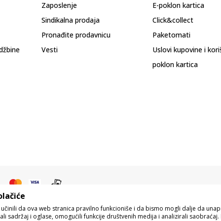
Zaposlenje
E-poklon kartica
Sindikalna prodaja
Click&collect
Pronađite prodavnicu
Paketomati
džbine
Vesti
Uslovi kupovine i kor
poklon kartica
olačiće
o učinili da ova web stranica pravilno funkcioniše i da bismo mogli dalje da un
i sadržaj i oglase, omogućili funkcije društvenih medija i analizirali saobraćaj. 