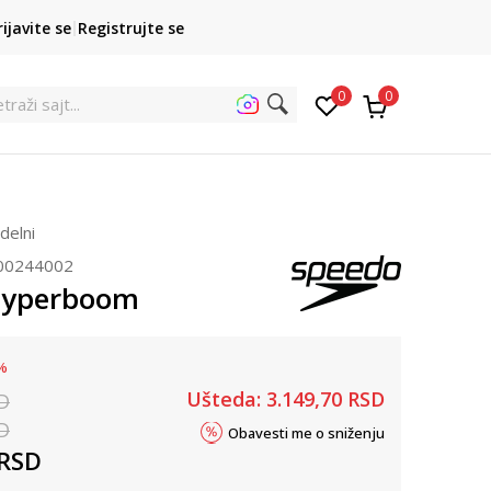
POZOVITE NAS
rijavite se
Registrujte se
011 422 1422
kupovina p
0
0
traži sajt...
delni
00244002
Hyperboom
%
Ušteda:
3.149,70
RSD
D
D
Obavesti me o sniženju
RSD