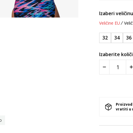
Izaberi veličinu
Veličine EU
Velič
32
34
36
Izaberite količ
Proizvod
vratiti u
o