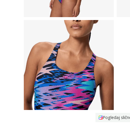
Pogledaj sličn