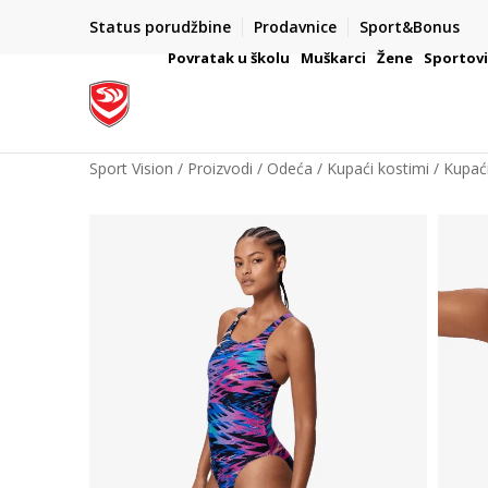
Status porudžbine
Prodavnice
Sport&Bonus
mpanije
VAŽNO OBAVEŠTENJE ZA POTROŠAČE
Povratak u školu
Muškarci
Žene
Sportov
Sport Vision
Proizvodi
Odeća
Kupaći kostimi
Kupaći