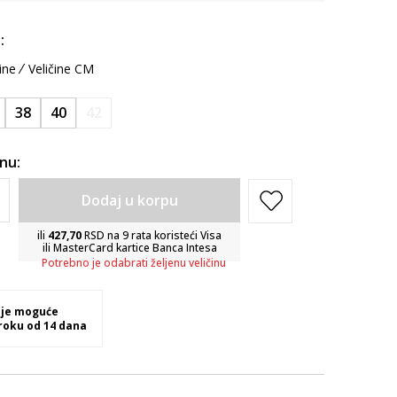
:
ine
Veličine CM
38
40
42
inu:
Dodaj u korpu
ili
427,70
RSD na 9 rata koristeći Visa
ili MasterCard kartice Banca Intesa
Potrebno je odabrati željenu veličinu
 je moguće
 roku od 14 dana