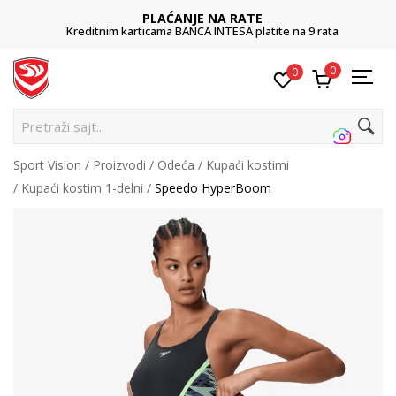
PLAĆANJE NA RATE
Kreditnim karticama BANCA INTESA platite na 9 rata
0
0
Pretraži sajt...
Sport Vision
Proizvodi
Odeća
Kupaći kostimi
Kupaći kostim 1-delni
Speedo HyperBoom