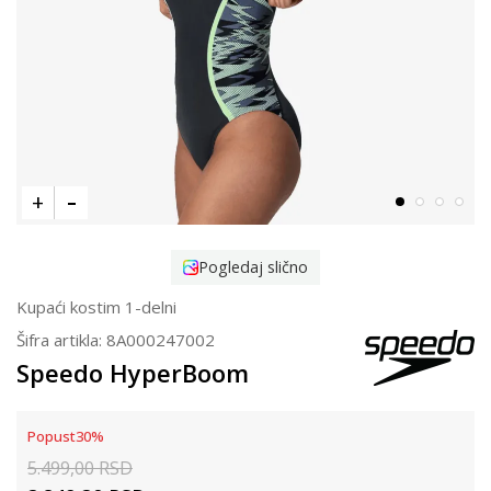
Pogledaj slično
Kupaći kostim 1-delni
Šifra artikla:
8A000247002
Speedo HyperBoom
Popust
30
%
5.499,00
RSD