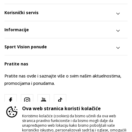
Korisnički servis
Informacije
Sport Vision ponude
Pratite nas
Pratite nas ovde i saznajte više o svim našim aktuelnostima,
promocijama i ponudama.
Ova web stranica koristi kolačiće
Koristimo kolačiće (cookies) da bismo učinili da ova web
stranica pravilno funkcioniše i da bismo mogli dalje da
unapređujemo web lokaciju kako bismo poboljšali vaše
korisničko iskustvo, personalizovali sadržaj i oglase, omogućili