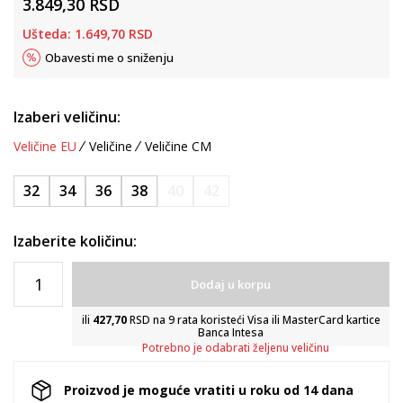
3.849,30
RSD
Ušteda:
1.649,70
RSD
Obavesti me o sniženju
Izaberi veličinu:
Veličine EU
Veličine
Veličine CM
32
34
36
38
40
42
Izaberite količinu:
Dodaj u korpu
ili
427,70
RSD na 9 rata koristeći Visa ili MasterCard kartice
Banca Intesa
Potrebno je odabrati željenu veličinu
Proizvod je moguće vratiti u roku od 14 dana