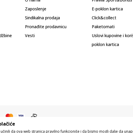
Zaposlenje
E-poklon kartica
Sindikalna prodaja
Click&collect
Pronađite prodavnicu
Paketomati
džbine
Vesti
Uslovi kupovine i kor
poklon kartica
olačiće
o učinili da ova web stranica pravilno funkcioniše i da bismo mogli dalje da un