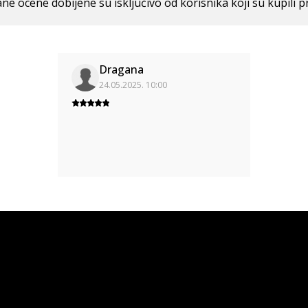
ne ocene dobijene su isključivo od korisnika koji su kupili p
Dragana
24.05.2025. 10:00