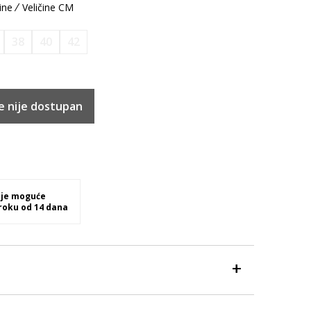
ine
Veličine CM
38
40
42
e nije dostupan
 je moguće
 roku od 14 dana