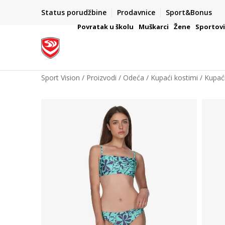
Status porudžbine
Prodavnice
Sport&Bonus
mpanije
VAŽNO OBAVEŠTENJE ZA POTROŠAČE
Povratak u školu
Muškarci
Žene
Sportov
Sport Vision
Proizvodi
Odeća
Kupaći kostimi
Kupaći