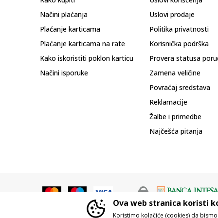
Načini plaćanja
Uslovi prodaje
Plaćanje karticama
Politika privatnosti
Plaćanje karticama na rate
Korisnička podrška
Kako iskoristiti poklon karticu
Provera statusa poru
Načini isporuke
Zamena veličine
Povraćaj sredstava
Reklamacije
Žalbe i primedbe
Najčešća pitanja
Ova web stranica koristi k
Koristimo kolačiće (cookies) da bism