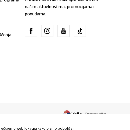
našim aktuelnostima, promocijama i
ponudama.
išćenja
Srbija
Promenite
apređujemo web lokaciju kako bismo poboljšali