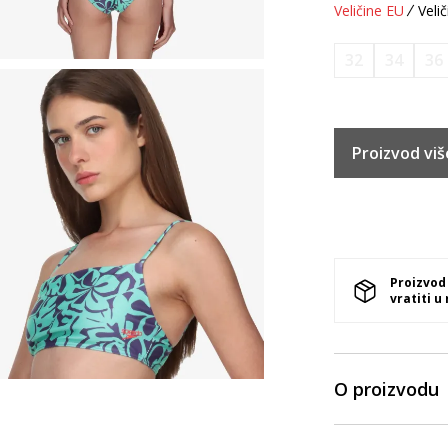
Veličine EU
Velič
32
34
36
Proizvod viš
Proizvod
vratiti u
O proizvodu