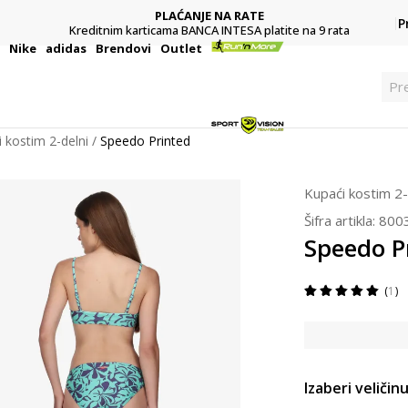
PLAĆANJE NA RATE
P
Kreditnim karticama BANCA INTESA platite na 9 rata
i
Nike
adidas
Brendovi
Outlet
P
 kostim 2-delni
Speedo Printed
Kupaći kostim 2-
Šifra artikla:
800
Speedo P
1
Izaberi veličinu