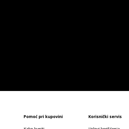
Pomoć pri kupovini
Korisnički servis
Kako kupiti
Uslovi korišćenja