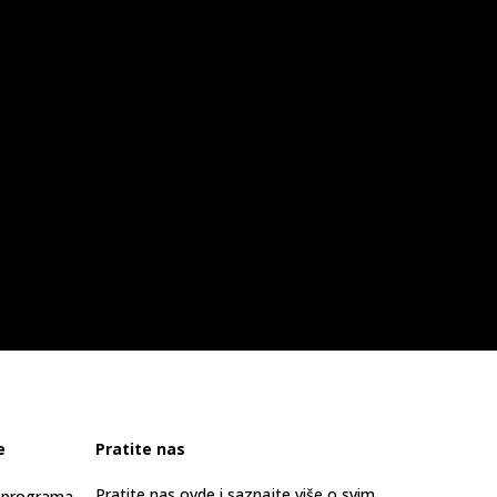
e
Pratite nas
Pratite nas ovde i saznajte više o svim
s programa