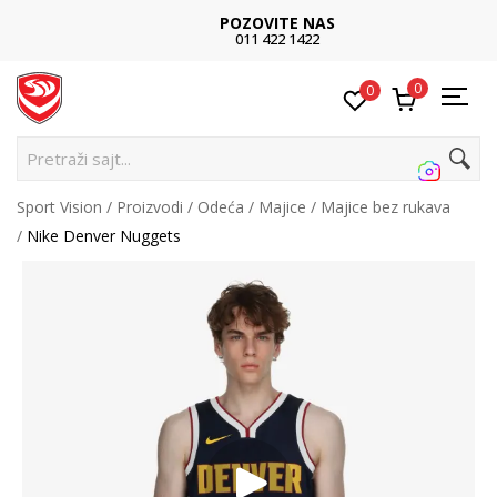
POZOVITE NAS
011 422 1422
0
0
Pretraži sajt...
Sport Vision
Proizvodi
Odeća
Majice
Majice bez rukava
Nike Denver Nuggets