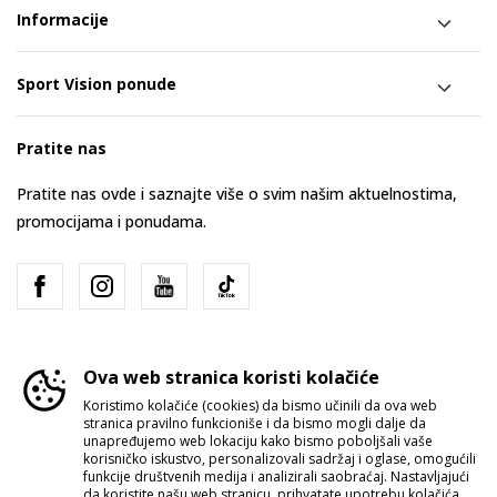
Informacije
Sport Vision ponude
Pratite nas
Pratite nas ovde i saznajte više o svim našim aktuelnostima,
promocijama i ponudama.
Ova web stranica koristi kolačiće
Koristimo kolačiće (cookies) da bismo učinili da ova web
stranica pravilno funkcioniše i da bismo mogli dalje da
Srbija
Promenite
unapređujemo web lokaciju kako bismo poboljšali vaše
korisničko iskustvo, personalizovali sadržaj i oglase, omogućili
funkcije društvenih medija i analizirali saobraćaj. Nastavljajući
da koristite našu web stranicu, prihvatate upotrebu kolačića.