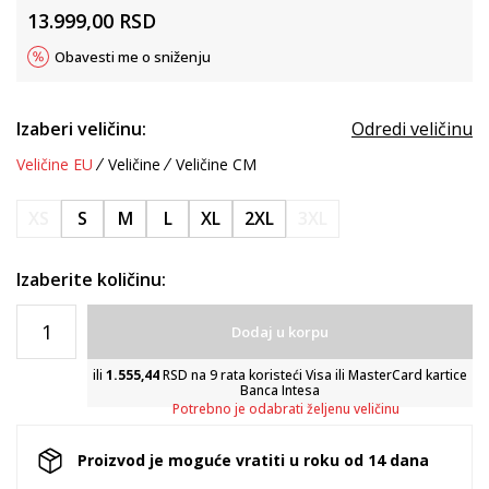
13.999,00
RSD
Obavesti me o sniženju
Izaberi veličinu:
Odredi veličinu
Veličine EU
Veličine
Veličine CM
XS
S
M
L
XL
2XL
3XL
Izaberite količinu:
Dodaj u korpu
ili
1.555,44
RSD na 9 rata koristeći Visa ili MasterCard kartice
Banca Intesa
Potrebno je odabrati željenu veličinu
Proizvod je moguće vratiti u roku od 14 dana