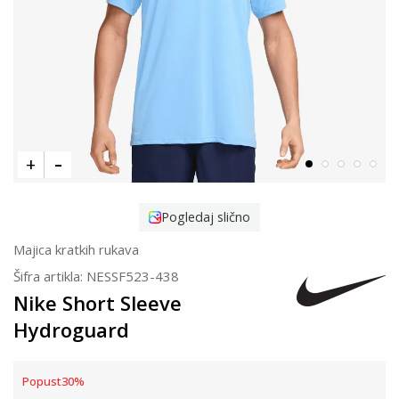
Pogledaj slično
Majica kratkih rukava
Šifra artikla:
NESSF523-438
Nike Short Sleeve
Hydroguard
Popust
30
%