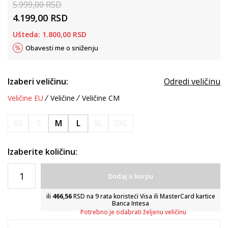
5.999,00
RSD
4.199,00
RSD
Ušteda:
1.800,00
RSD
Obavesti me o sniženju
Izaberi veličinu:
Odredi veličinu
Veličine EU
Veličine
Veličine CM
XS
S
M
L
XL
2XL
Izaberite količinu:
Dodaj u korpu
ili
466,56
RSD na 9 rata koristeći Visa ili MasterCard kartice
Banca Intesa
Potrebno je odabrati željenu veličinu