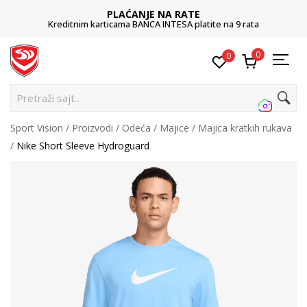
PLAĆANJE NA RATE
Kreditnim karticama BANCA INTESA platite na 9 rata
0
0
Pretraži sajt...
Sport Vision
Proizvodi
Odeća
Majice
Majica kratkih rukava
Nike Short Sleeve Hydroguard