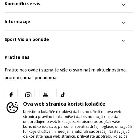
Korisnički servis
Informacije
Sport Vision ponude
Pratite nas
Pratite nas ovde i saznajte više o svim našim aktuelnostima,
promocijama i ponudama.
Ova web stranica koristi kolačiće
Koristimo kolačiće (cookies) da bismo učinili da ova web
stranica pravilno funkcioniše i da bismo mogli dalje da
unapređujemo web lokaciju kako bismo poboljšali vaše
korisničko iskustvo, personalizovali sadržaj i oglase, omogućili
funkcije društvenih medija i analizirali saobraćaj. Nastavljajući
Srbija
Promenite
da koristite našu web stranicu, prihvatate upotrebu kolačića.