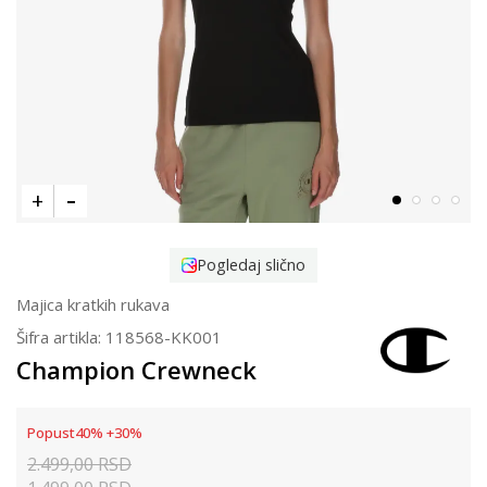
Pogledaj slično
Majica kratkih rukava
Šifra artikla:
118568-KK001
Champion Crewneck
Popust
40
%
+
30
%
2.499,00
RSD