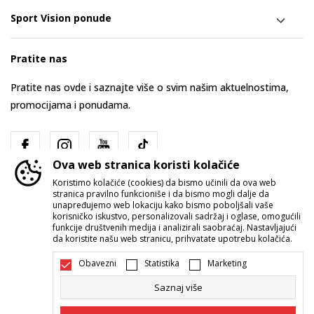
Sport Vision ponude
Pratite nas
Pratite nas ovde i saznajte više o svim našim aktuelnostima,
promocijama i ponudama.
Ova web stranica koristi kolačiće
Koristimo kolačiće (cookies) da bismo učinili da ova web
stranica pravilno funkcioniše i da bismo mogli dalje da
unapređujemo web lokaciju kako bismo poboljšali vaše
korisničko iskustvo, personalizovali sadržaj i oglase, omogućili
funkcije društvenih medija i analizirali saobraćaj. Nastavljajući
Srbija
Promenite
da koristite našu web stranicu, prihvatate upotrebu kolačića.
Obavezni
Statistika
Marketing
Saznaj više