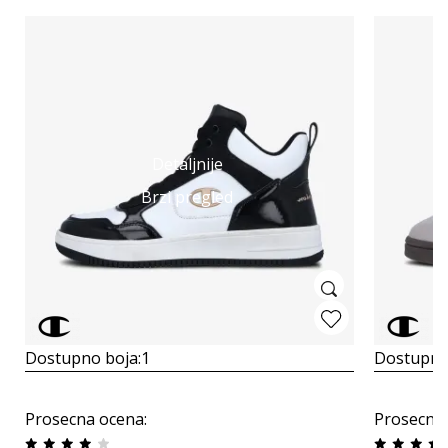
Detaljnije
Brzi pregled
Dostupno boja:
1
Dostupno
Prosecna ocena
:
Prosecna