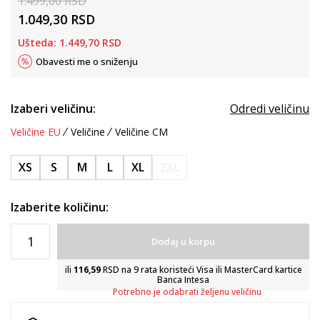
1.499,00
RSD
1.049,30
RSD
Ušteda:
1.449,70
RSD
Obavesti me o sniženju
Izaberi veličinu:
Odredi veličinu
Veličine EU
Veličine
Veličine CM
XS
S
M
L
XL
2XL
Izaberite količinu:
Dodaj u korpu
ili
116,59
RSD na 9 rata koristeći Visa ili MasterCard kartice
Banca Intesa
Potrebno je odabrati željenu veličinu