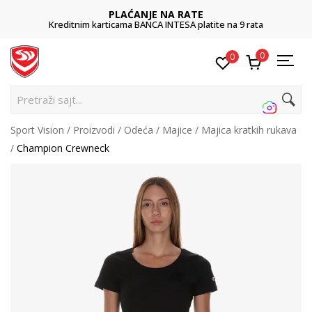
PLAĆANJE NA RATE
Kreditnim karticama BANCA INTESA platite na 9 rata
0
0
Pretraži sajt...
Sport Vision
Proizvodi
Odeća
Majice
Majica kratkih rukava
Champion Crewneck