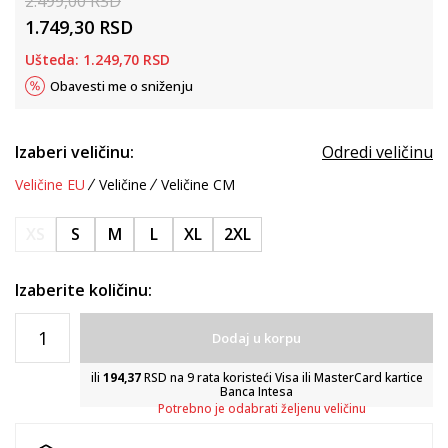
2.499,00
RSD
1.749,30
RSD
Ušteda:
1.249,70
RSD
Obavesti me o sniženju
Izaberi veličinu:
Odredi veličinu
Veličine EU
Veličine
Veličine CM
XS
S
M
L
XL
2XL
Izaberite količinu:
Dodaj u korpu
ili
194,37
RSD na 9 rata koristeći Visa ili MasterCard kartice
Banca Intesa
Potrebno je odabrati željenu veličinu