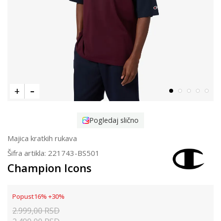
Pogledaj slično
Majica kratkih rukava
Šifra artikla:
221743-BS501
Champion Icons
Popust
16
%
+
30
%
2.999,00
RSD