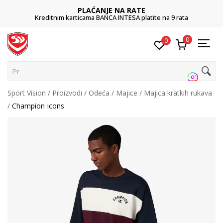
PLAĆANJE NA RATE
Kreditnim karticama BANCA INTESA platite na 9 rata
0
0
Pretr
Sport Vision
Proizvodi
Odeća
Majice
Majica kratkih rukava
Champion Icons