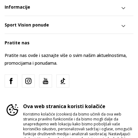
Informacije
Sport Vision ponude
Pratite nas
Pratite nas ovde i saznajte više o svim našim aktuelnostima,
promocijama i ponudama.
Ova web stranica koristi kolačiće
Koristimo kolačiće (cookies) da bismo učinili da ova web
stranica pravilno funkcioniše i da bismo mogli dalje da
Srbija
Promenite
unapređujemo web lokaciju kako bismo poboljšali vaše
korisničko iskustvo, personalizovali sadržaj i oglase, omogućili
funkcije društvenih medija i analizirali saobraćaj. Nastavljajući