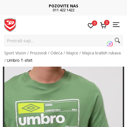
POZOVITE NAS
011 422 1422
0
0
Pretraži sajt...
Sport Vision
Proizvodi
Odeća
Majice
Majica kratkih rukava
Umbro T-shirt