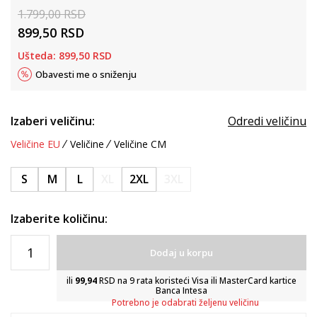
1.799,00
RSD
899,50
RSD
Ušteda:
899,50
RSD
Obavesti me o sniženju
Izaberi veličinu:
Odredi veličinu
Veličine EU
Veličine
Veličine CM
S
M
L
XL
2XL
3XL
Izaberite količinu:
Dodaj u korpu
ili
99,94
RSD na 9 rata koristeći Visa ili MasterCard kartice
Banca Intesa
Potrebno je odabrati željenu veličinu