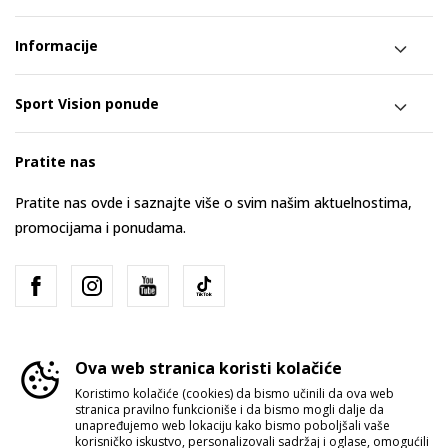
Informacije
Sport Vision ponude
Pratite nas
Pratite nas ovde i saznajte više o svim našim aktuelnostima,
promocijama i ponudama.
Ova web stranica koristi kolačiće
Koristimo kolačiće (cookies) da bismo učinili da ova web
stranica pravilno funkcioniše i da bismo mogli dalje da
Srbija
Promenite
unapređujemo web lokaciju kako bismo poboljšali vaše
korisničko iskustvo, personalizovali sadržaj i oglase, omogućili