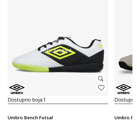
Detaljnije
Brzi pregled
Dostupno boja:
1
Dostupno
Umbro Bench Futsal
Umbro Pr