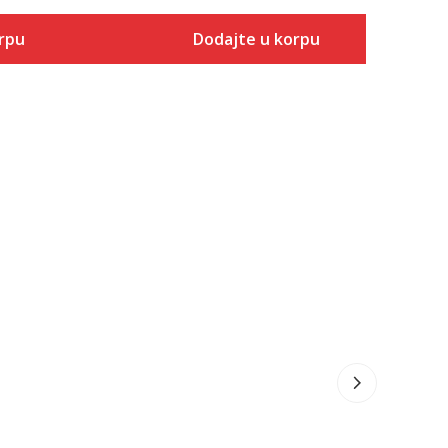
rpu
Dodajte u korpu
Veličina
 u korpu
Dodaj u korpu
3-
4
4-
5
5-
6
6-