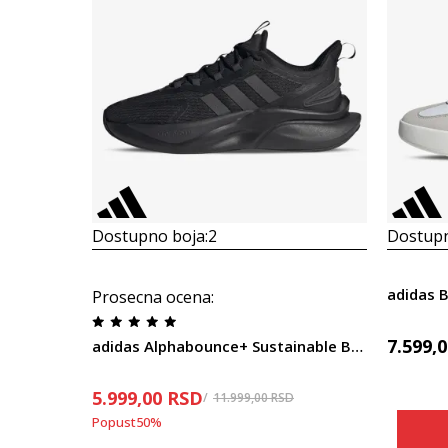
Dostupno boja:
2
Dostupn
adidas 
Prosecna ocena
:
7.599,
adidas Alphabounce+ Sustainable Bounce
5.999,00
RSD
11.999,00
RSD
Popust
50
%