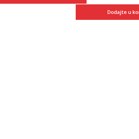
Veličina
Dodajte u ko
Dodaj u korpu
3-
Veličina
Dodaj
6
4
6-
4-
7
5
7-
5-
8
6
8-
6-
9
7