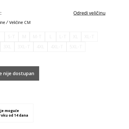
:
Odredi veličinu
ine
Veličine CM
S
S-T
M
M-T
L
L-T
XL
XL-T
3XL
3XL-T
4XL
4XL-T
5XL-T
e nije dostupan
 je moguće
 roku od 14 dana