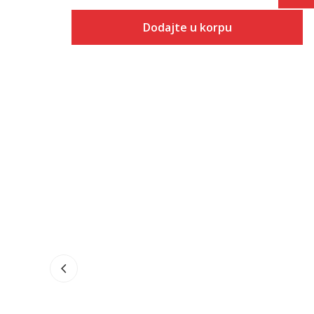
Dodajte u korpu
Veličina
Dodaj u korpu
6
6-
7
7-
8
8-
9