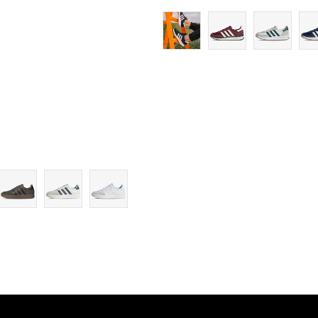
11-
12
12-
13-