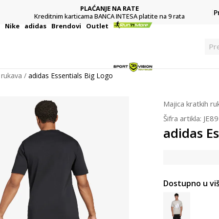
PLAĆANJE NA RATE
P
Kreditnim karticama BANCA INTESA platite na 9 rata
i
Nike
adidas
Brendovi
Outlet
Pr
 rukava
adidas Essentials Big Logo
Majica kratkih r
Šifra artikla:
JE8
adidas Es
Dostupno u viš