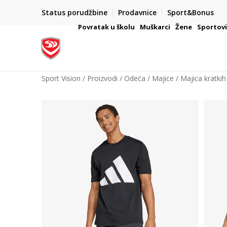
Status porudžbine
Prodavnice
Sport&Bonus
mpanije
VAŽNO OBAVEŠTENJE ZA POTROŠAČE
Povratak u školu
Muškarci
Žene
Sportov
Sport Vision
Proizvodi
Odeća
Majice
Majica kratkih