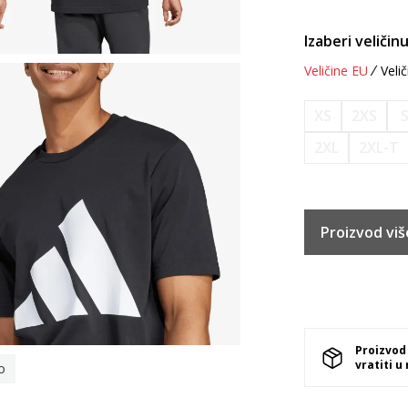
Izaberi veličinu
Veličine EU
Velič
XS
2XS
2XL
2XL-T
Proizvod viš
Proizvod
vratiti u
o