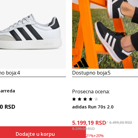
o boja:
4
Dostupno boja:
5
Barreda
Prosecna ocena
:
00
RSD
adidas Run 70s 2.0
5.199,19
RSD
6.499,00
RSD
8.299,00
RSD
Dodajte u korpu
Popust
21
%
+
20
%