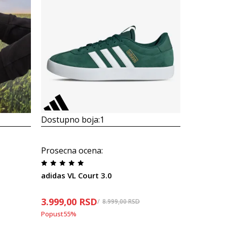
Dostupno boja:
1
Dostupno
adidas VL
Prosecna ocena
:
8.299,00
adidas VL Court 3.0
3.999,00
RSD
8.999,00
RSD
Popust
55
%