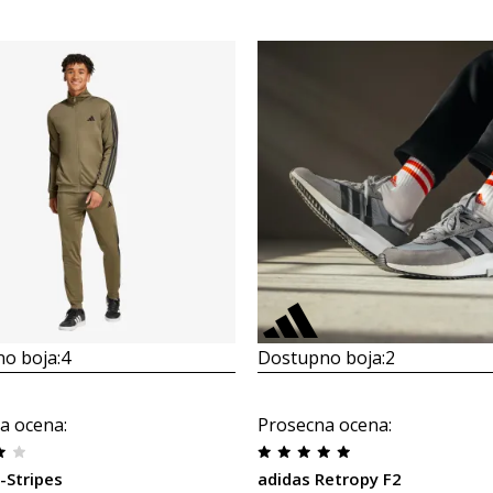
o boja:
4
Dostupno boja:
2
a ocena
:
Prosecna ocena
:
-Stripes
adidas Retropy F2