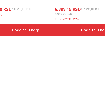
20
RSD
6.399,19
RSD
8.799,00
RSD
7.999,00
RSD
9.999,00
RSD
%
Popust
20
%
+
20
%
Dodajte u korpu
Dodajte u ko
Veličina
Veličina
Dodaj u korpu
Dodaj
XS/S
3
XS
3-
2XSS
4
S
4-
2XT2
5