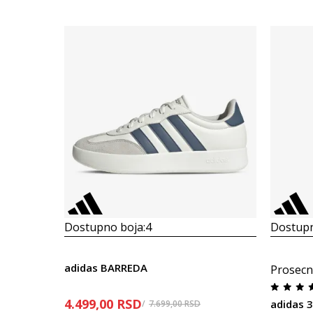
Dostupno boja:
4
Dostupn
adidas BARREDA
Prosecn
4.499,00
RSD
adidas 3
7.699,00
RSD