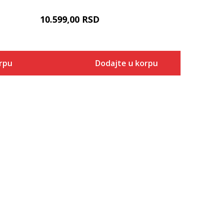
10.599,00
RSD
rpu
Dodajte u korpu
Veličina
 u korpu
Dodaj u korpu
3-
4
4-
5
5-