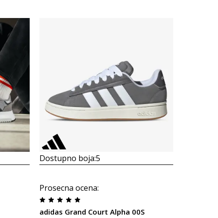
Dostupno boja:
5
Dostupno
adidas Ba
Prosecna ocena
:
7.599,00
adidas Grand Court Alpha 00S