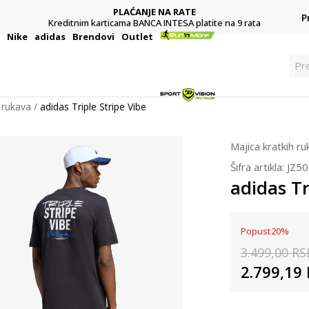
PLAĆANJE NA RATE
P
Kreditnim karticama BANCA INTESA platite na 9 rata
i
Nike
adidas
Brendovi
Outlet
Pre
 rukava
adidas Triple Stripe Vibe
Majica kratkih r
Šifra artikla:
JZ5
adidas Tr
Popust
20
%
3.499,00
RS
2.799,19