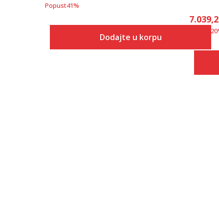
Popust
41
%
7.039,
Popust
20
Dodajte u korpu
Veličina
Dodaj u korpu
3-
4
4-
5
5-
6