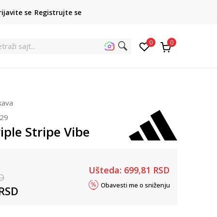
POZOVITE NAS
rijavite se
Registrujte se
011 422 1422
kupovina p
0
0
traži
ukava
029
iple Stripe Vibe
Ušteda:
699,81
RSD
D
Obavesti me o sniženju
RSD