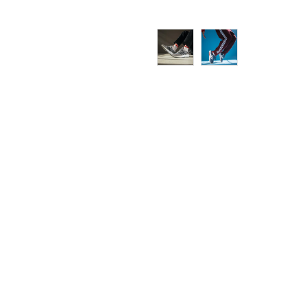
XLT
13-
2XLS
2XL
2XLT
3XL
3XLT
4XL
4XLT
5XLT