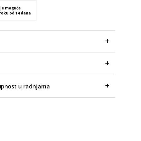
 je moguće
 roku od 14 dana
upnost u radnjama