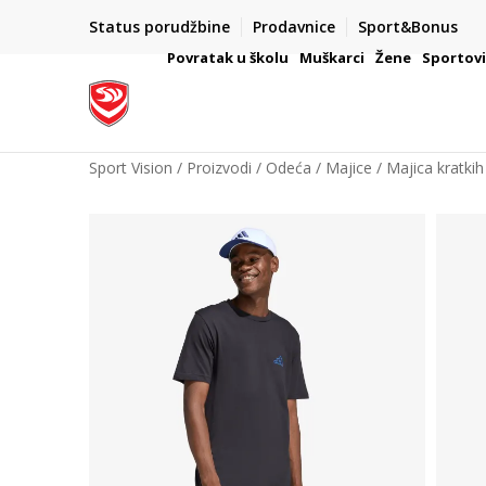
Status porudžbine
Prodavnice
Sport&Bonus
mpanije
VAŽNO OBAVEŠTENJE ZA POTROŠAČE
Povratak u školu
Muškarci
Žene
Sportov
Sport Vision
Proizvodi
Odeća
Majice
Majica kratkih