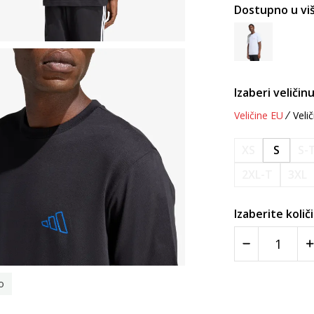
Dostupno u viš
Izaberi veličinu
Veličine EU
Velič
XS
S
S-
2XL-T
3XL
Izaberite količ
o