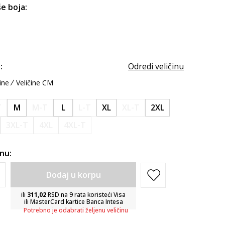
e boja:
:
Odredi veličinu
ine
Veličine CM
T
M
M-T
L
L-T
XL
XL-T
2XL
3XL-T
4XL
4XL-T
inu:
Dodaj u korpu
ili
311,02
RSD na 9 rata koristeći Visa
ili MasterCard kartice Banca Intesa
Potrebno je odabrati željenu veličinu