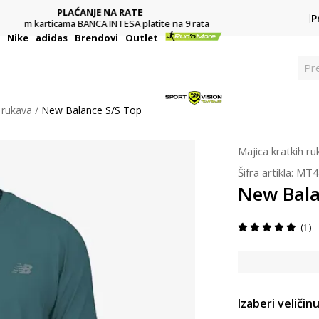
POZOVITE NAS
P
011 422 1422
i
Nike
adidas
Brendovi
Outlet
Pre
 rukava
New Balance S/S Top
Majica kratkih r
Šifra artikla:
MT4
New Bala
1
Izaberi veličinu