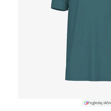
Pogledaj sličn