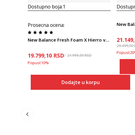
Dostupno boja:
1
Dostupn
Prosecna ocena
:
21.149
New Balance Fresh Foam X Hierro v9 GTX
29.499,00
Popust
20
19.799,10
RSD
21.999,00
RSD
Popust
10
%
Dodajte u korpu
Veličina
Dodaj u korpu
7
7.5
8