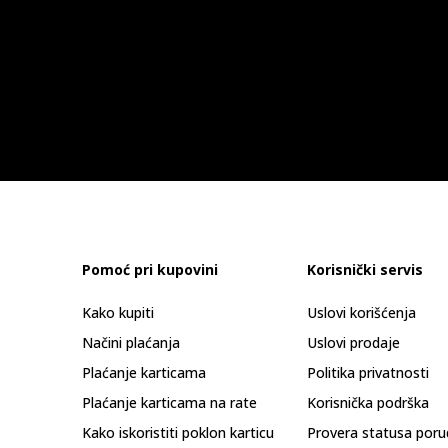
Pomoć pri kupovini
Korisnički servis
Kako kupiti
Uslovi korišćenja
Načini plaćanja
Uslovi prodaje
Plaćanje karticama
Politika privatnosti
Plaćanje karticama na rate
Korisnička podrška
Kako iskoristiti poklon karticu
Provera statusa poru