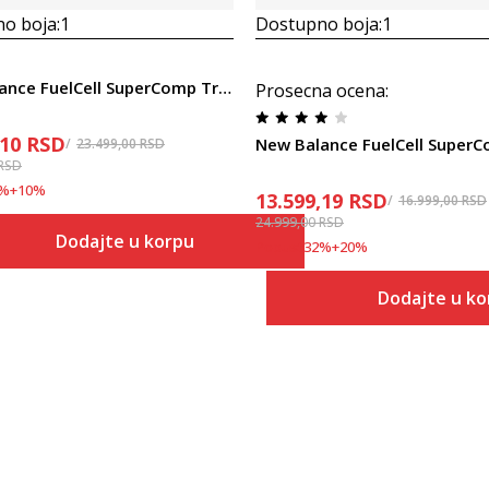
o boja:
1
Dostupno boja:
1
New Balance FuelCell SuperComp Trainer v3
Prosecna ocena
:
,10
RSD
New Balance FuelCell Super
23.499,00
RSD
RSD
%
+
10
%
13.599,19
RSD
16.999,00
RSD
24.999,00
RSD
Dodajte u korpu
Popust
32
%
+
20
%
Veličina
Dodajte u ko
Dodaj u korpu
7
Veličina
Dodaj
7
7.5
7.5
8
8