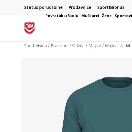
PLAĆANJE NA RATE
Status porudžbine
Prodavnice
Sport&Bonus
ŠAČE
Kreditnim karticama BANCA INTESA platite na 9 rata
Povratak u školu
Muškarci
Žene
Sportov
Sport Vision
Proizvodi
Odeća
Majice
Majica kratkih