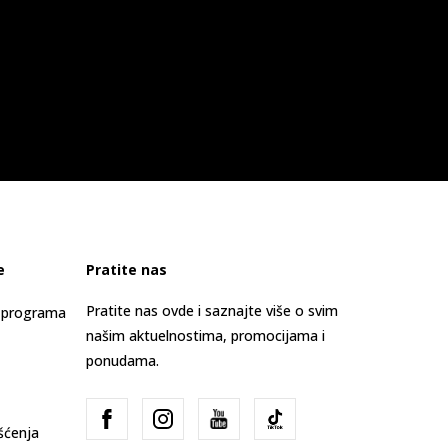
e
Pratite nas
Pratite nas ovde i saznajte više o svim
s programa
našim aktuelnostima, promocijama i
ponudama.
išćenja