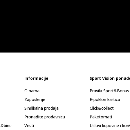
Informacije
Sport Vision ponud
O nama
Pravila Sport&Bonu
Zaposlenje
E-poklon kartica
Sindikalna prodaja
Click&collect
Pronađite prodavnicu
Paketomati
džbine
Vesti
Uslovi kupovine i kor