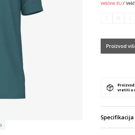
Veličine EU
Velič
S
M
L
Proizvod viš
Proizvod
vratiti u
Specifikacija
o