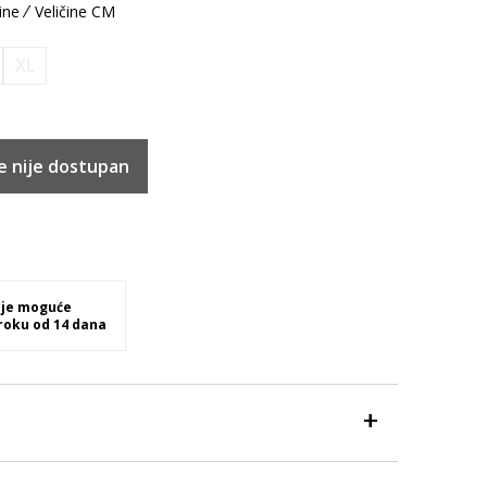
ine
Veličine CM
XL
e nije dostupan
 je moguće
 roku od 14 dana