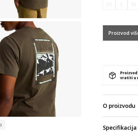
XS
S
M
Proizvod viš
Proizvod
vratiti u
O proizvodu
o
Specifikacija