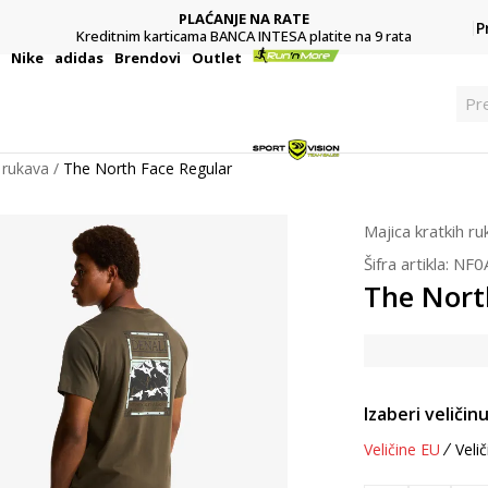
PLAĆANJE NA RATE
P
Kreditnim karticama BANCA INTESA platite na 9 rata
i
Nike
adidas
Brendovi
Outlet
Pr
 rukava
The North Face Regular
Majica kratkih r
Šifra artikla:
NF0
The Nort
Izaberi veličinu
Veličine EU
Velič