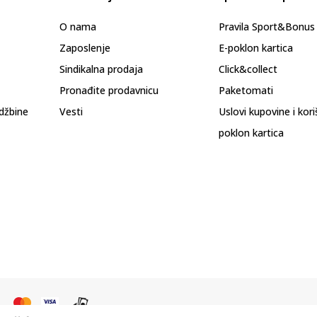
O nama
Pravila Sport&Bonu
Zaposlenje
E-poklon kartica
Sindikalna prodaja
Click&collect
Pronađite prodavnicu
Paketomati
džbine
Vesti
Uslovi kupovine i kor
poklon kartica