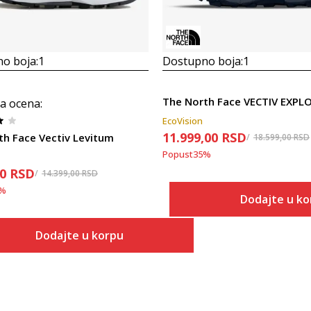
o boja:
1
Dostupno boja:
1
a ocena
:
EcoVision
11.999,00
RSD
th Face Vectiv Levitum
18.599,00
RSD
Popust
35
%
00
RSD
14.399,00
RSD
%
Dodajte u ko
Veličina
Dodajte u korpu
Dodaj
7.5
Veličina
Dodaj u korpu
7
8