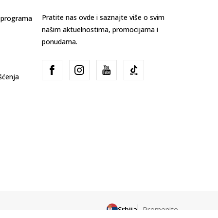
Pratite nas ovde i saznajte više o svim
s programa
našim aktuelnostima, promocijama i
ponudama.
išćenja
Srbija
Promenite