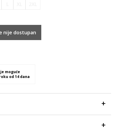
L
XL
2XL
e nije dostupan
 je moguće
 roku od 14 dana