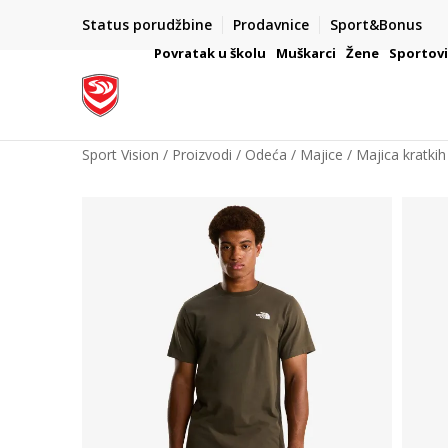
Status porudžbine
Prodavnice
Sport&Bonus
mpanije
VAŽNO OBAVEŠTENJE ZA POTROŠAČE
Povratak u školu
Muškarci
Žene
Sportov
Sport Vision
Proizvodi
Odeća
Majice
Majica kratkih