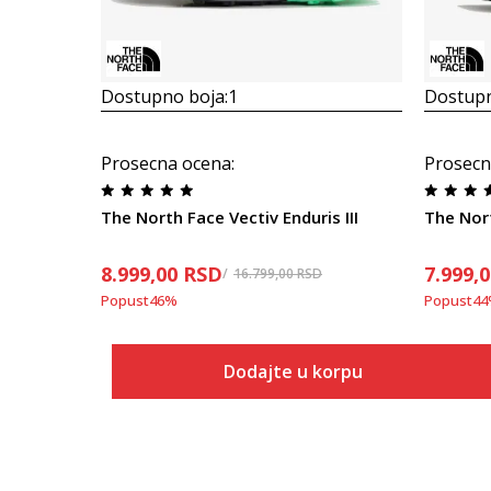
Dostupno boja:
1
Dostupn
Prosecna ocena
:
Prosecn
The North Face Vectiv Enduris III
The Nor
8.999,00
RSD
7.999,
16.799,00
RSD
Popust
46
%
Popust
44
Dodajte u korpu
Veličina
Dodaj u korpu
7