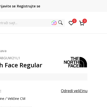
POZOVITE NAS
rijavite se
Registrujte se
011 422 1422
kupovina p
0
0
et
ukava
A8GUW21L1
h Face Regular
:
Odredi veličinu
ine
Veličine CM