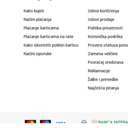
Kako kupiti
Uslovi korišćenja
Načini plaćanja
Uslovi prodaje
Plaćanje karticama
Politika privatnosti
Plaćanje karticama na rate
Korisnička podrška
Kako iskoristiti poklon karticu
Provera statusa poru
Načini isporuke
Zamena veličine
Povraćaj sredstava
Reklamacije
Žalbe i primedbe
Najčešća pitanja