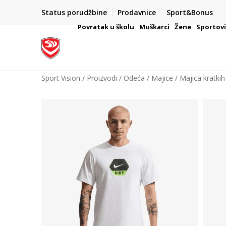
Status porudžbine
Prodavnice
Sport&Bonus
mpanije
VAŽNO OBAVEŠTENJE ZA POTROŠAČE
Povratak u školu
Muškarci
Žene
Sportov
Sport Vision
Proizvodi
Odeća
Majice
Majica kratkih