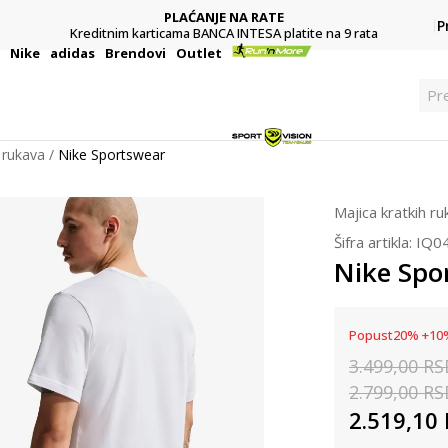
PLAĆANJE NA RATE
P
Kreditnim karticama BANCA INTESA platite na 9 rata
i
Nike
adidas
Brendovi
Outlet
Pr
 rukava
Nike Sportswear
Majica kratkih r
Šifra artikla:
IQ0
Nike Spo
Popust
20
%
+
10
3.499,00
RS
2.799,00
RS
2.519,10