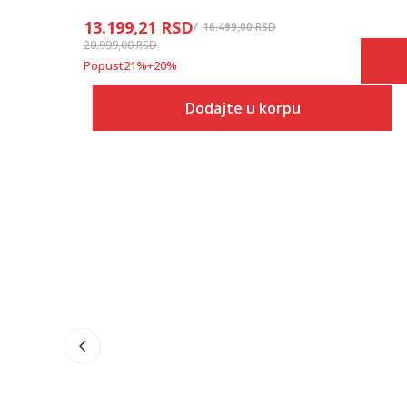
13.199,21
RSD
16.499,00
RSD
20.999,00
RSD
Popust
21
%
+
20
%
Dodajte u korpu
Veličina
Dodaj u korpu
7
7.5
8
8.5
9