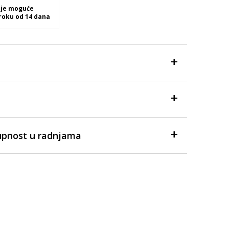
 je moguće
 roku od 14 dana
upnost u radnjama