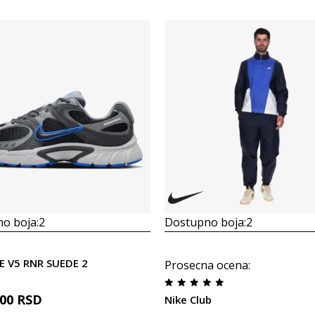
o boja:
2
Dostupno boja:
2
KE V5 RNR SUEDE 2
Prosecna ocena
:
,00
RSD
Nike Club