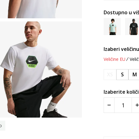
Dostupno u viš
Izaberi veličinu
Veličine EU
Velič
XS
S
M
Izaberite količ
o