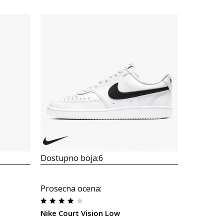
ONLY IN
Dostupno boja:
6
Dostupno
Nike Jord
Prosecna ocena
:
5.999,00
Nike Court Vision Low