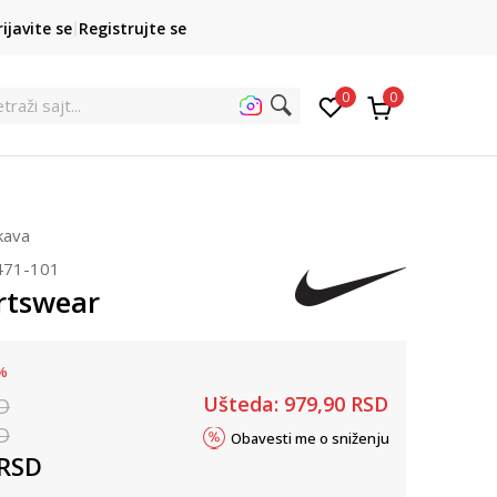
POZOVITE NAS
rijavite se
Registrujte se
011 422 1422
kupovina p
0
0
etra
ukava
471-101
rtswear
%
Ušteda:
979,90
RSD
D
D
Obavesti me o sniženju
RSD