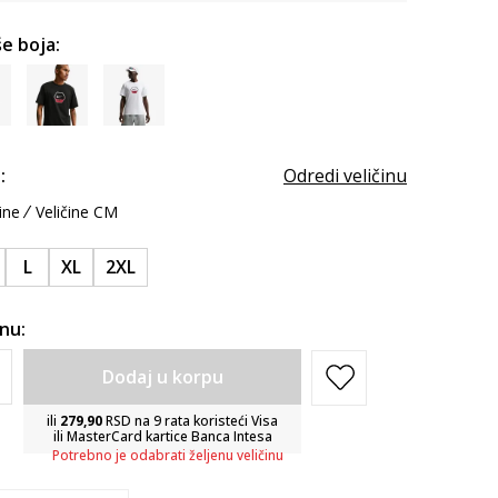
e boja:
:
Odredi veličinu
ine
Veličine CM
L
XL
2XL
inu:
Dodaj u korpu
ili
279,90
RSD na 9 rata koristeći Visa
ili MasterCard kartice Banca Intesa
Potrebno je odabrati željenu veličinu