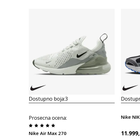
Dostupno boja:
3
Dostupn
Nike NI
Prosecna ocena
:
11.999
Nike Air Max 270