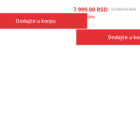
7.999,00
RSD
12.999,00
RSD
Popust
38
%
Dodajte u korpu
Veličina
Dodajte u ko
Dodaj u korpu
7
Veličina
Dodaj
XS
7.5
S
8
M
8.5
L
9
XL
9.5