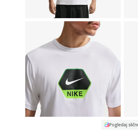
Pogledaj sličn