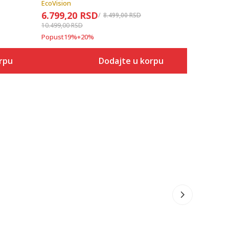
Popust
42
%
EcoVision
6.799,20
RSD
8.499,00
RSD
10.499,00
RSD
Popust
19
%
+
20
%
rpu
Dodajte u korpu
Veličina
 u korpu
Dodaj u korpu
6
6.5
7
7.5
8