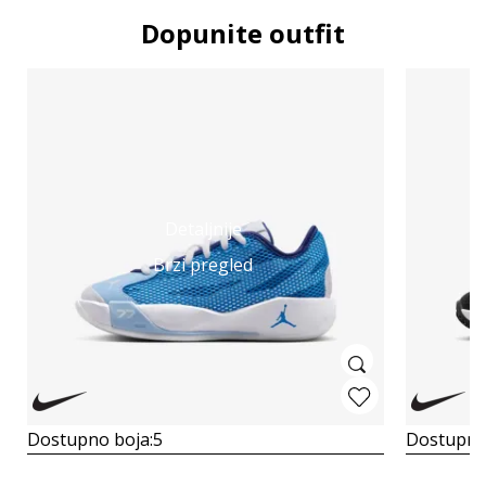
Dopunite outfit
Detaljnije
Brzi pregled
Dostupno boja:
5
Dostupno