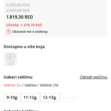
3.299,00
RSD
2.599,00
RSD
1.819,30
RSD
Ušteda:
1.479,70
RSD
Obavesti me o sniženju
Dostupno u više boja:
Izaberi veličinu:
Odredi veličinu
Veličine EU
Veličine
Veličine CM
9-10g.
11-12g.
12-13g.
14-15g.