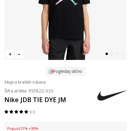
Pogledaj slično
Majica kratkih rukava
Šifra artikla:
95F822-023
Nike JDB TIE DYE JM
1
Popust
21
%
+
30
%