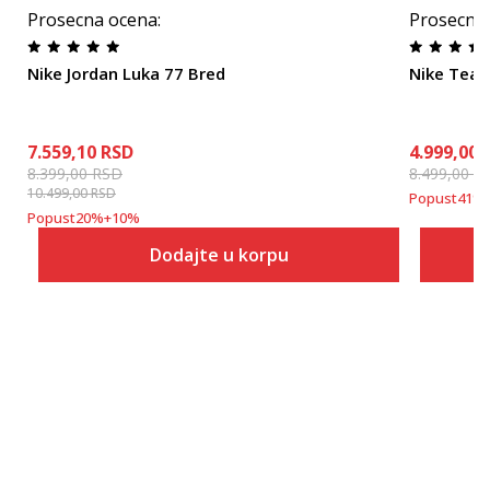
Prosecna ocena
:
Prosecna
Nike Jordan Luka 77 Bred
Nike Team
7.559,10
RSD
4.999,00
8.399,00
RSD
8.499,00
R
10.499,00
RSD
Popust
41
%
Popust
20
%
+
10
%
Dodajte u korpu
Veličina
Dodaj u korpu
3.5Y
4Y
4.5Y