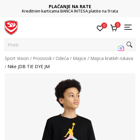
NA RATE
POZOVITE NA
NTESA platite na 9 rata
011 422 1422
0
0
Pretraži
Sport Vision
Proizvodi
Odeća
Majice
Majica kratkih rukava
Nike JDB TIE DYE JM