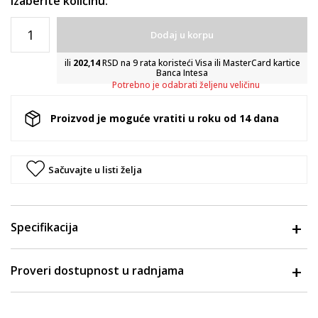
Izaberite količinu:
Dodaj u korpu
ili
202,14
RSD na 9 rata koristeći Visa ili MasterCard kartice
Banca Intesa
Potrebno je odabrati željenu veličinu
Proizvod je moguće vratiti u roku od 14 dana
Sačuvajte u listi želja
Specifikacija
Proveri dostupnost u radnjama