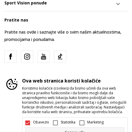
Sport Vision ponude
Pratite nas
Pratite nas ovde i saznajte više o svim našim aktuelnostima,
promocijama i ponudama.
Ova web stranica koristi kolačiće
Koristimo kolačiće (cookies) da bismo učinili da ova web
stranica pravilno funkcioniše i da bismo mogli dalje da
Srbija
Promenite
unapređujemo web lokaciju kako bismo poboljšali vaše
korisničko iskustvo, personalizovali sadržaj i oglase, omogućili
funkcije društvenih medija i analizirali saobraćaj. Nastavljajući
da koristite našu web stranicu, prihvatate upotrebu kolačića.
Obavezni
Statistika
Marketing