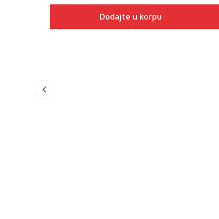
Dodajte u korpu
Veličina
Dodaj u korpu
1Y
1.5Y
2Y
2.5Y
3Y
3.5Y
4Y