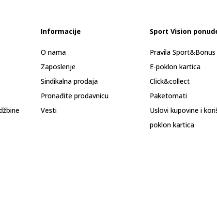
Informacije
Sport Vision ponud
O nama
Pravila Sport&Bonu
Zaposlenje
E-poklon kartica
Sindikalna prodaja
Click&collect
Pronađite prodavnicu
Paketomati
džbine
Vesti
Uslovi kupovine i kor
poklon kartica