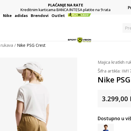
PLAĆANJE NA RATE
P
Kreditnim karticama BANCA INTESA platite na 9 rata
i
Nike
adidas
Brendovi
Outlet
Pr
 rukava
Nike PSG Crest
Majica kratkih r
Šifra artikla:
IM1
Nike PSG
3.299,00
Dostupno u viš