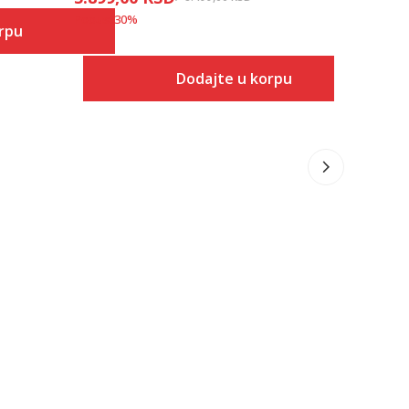
Popust
30
%
rpu
Dodajte u korpu
 u korpu
Veličina
Dodaj u korpu
1Y
1.5Y
2Y
2.5Y
3Y
3.5Y