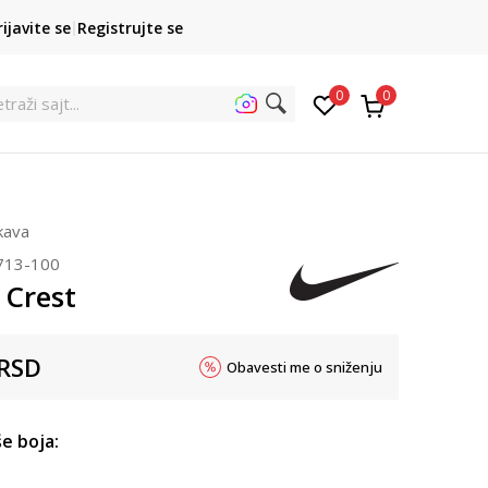
POZOVITE NAS
rijavite se
Registrujte se
011 422 1422
kupovina p
0
0
e
ukava
713-100
 Crest
RSD
Obavesti me o sniženju
e boja: