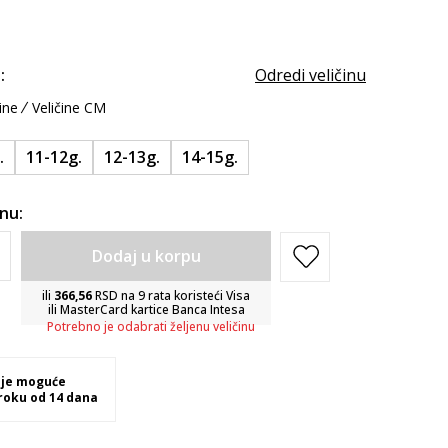
:
Odredi veličinu
ine
Veličine CM
.
11-12g.
12-13g.
14-15g.
inu:
Dodaj u korpu
ili
366,56
RSD na 9 rata koristeći Visa
ili MasterCard kartice Banca Intesa
Potrebno je odabrati željenu veličinu
 je moguće
 roku od 14 dana