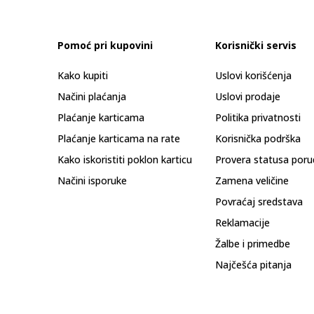
Pomoć pri kupovini
Korisnički servis
Kako kupiti
Uslovi korišćenja
Načini plaćanja
Uslovi prodaje
Plaćanje karticama
Politika privatnosti
Plaćanje karticama na rate
Korisnička podrška
Kako iskoristiti poklon karticu
Provera statusa poru
Načini isporuke
Zamena veličine
Povraćaj sredstava
Reklamacije
Žalbe i primedbe
Najčešća pitanja