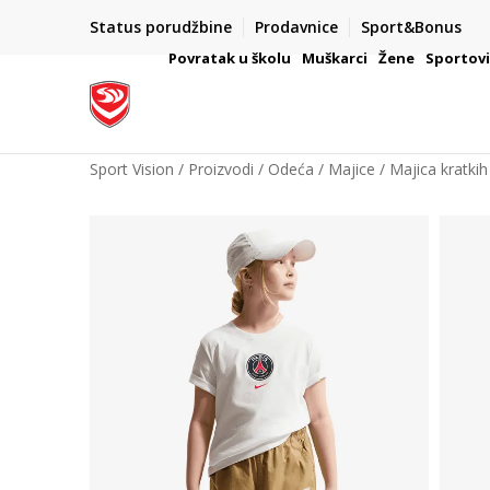
Status porudžbine
Prodavnice
Sport&Bonus
mpanije
VAŽNO OBAVEŠTENJE ZA POTROŠAČE
Povratak u školu
Muškarci
Žene
Sportov
Sport Vision
Proizvodi
Odeća
Majice
Majica kratkih