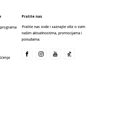
e
Pratite nas
Pratite nas ovde i saznajte više o svim
s programa
našim aktuelnostima, promocijama i
ponudama.
išćenja