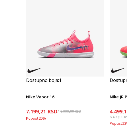
Dostupno boja:
1
Dostupn
Nike Vapor 16
Nike JR
7.199,21
RSD
4.499,
8.999,00
RSD
6.499,00
R
Popust
20
%
Popust
23