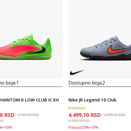
o boja:
1
Dostupno boja:
2
 PHANTOM 6 LOW CLUB IC EH
Nike JR Legend 10 Club
EcoVision
10
RSD
4.499,10
RSD
4.999,00
RSD
4.999,00
RSD
SD
6.499,00
RSD
%
+
10
%
Popust
23
%
+
10
%