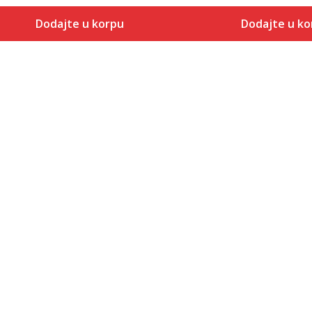
Dodajte u korpu
Dodajte u ko
Veličina
Veličina
Dodaj u korpu
Dodaj
1Y
1Y
1.5Y
1.5Y
2Y
2Y
2.5Y
2.5Y
3Y
3Y
3.5Y
3.5Y
4Y
4Y