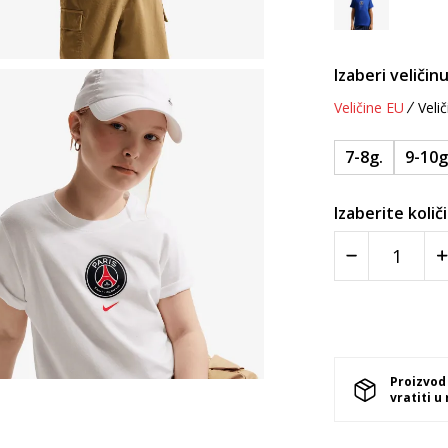
Izaberi veličinu
Veličine EU
Velič
7-8g.
9-10g
Izaberite količ
Proizvod
vratiti u