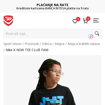
PLAĆANJE NA RATE
ditnim karticama BANCA INTESA platite na 9 rata
0
0
Pre
Sport Vision
Proizvodi
Odeća
Majice
Majica kratkih rukava
Nike K NSW TEE CLUB FAM