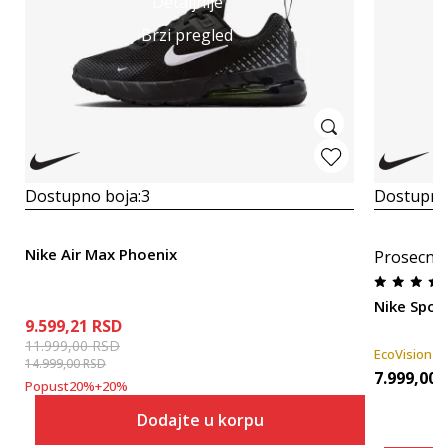
Detaljnije
Brzi pregled
Dostupno boja:
3
Dostupno
Nike Air Max Phoenix
Prosecna
Nike Spor
9.599,21
RSD
11.999,00
RSD
EcoVision
14.999,00
RSD
7.999,00
Popust
20
%
+
20
%
Dodajte u korpu