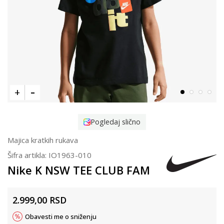
Pogledaj slično
Majica kratkih rukava
Šifra artikla:
IO1963-010
Nike K NSW TEE CLUB FAM
2.999,00
RSD
Obavesti me o sniženju