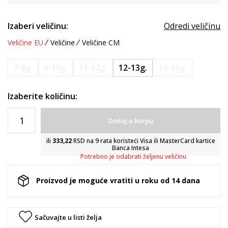
Izaberi veličinu:
Odredi veličinu
Veličine EU
Veličine
Veličine CM
7-8g.
9-10g.
11-12g.
12-13g.
14-15g.
Izaberite količinu:
Dodaj u korpu
ili
333,22
RSD na 9 rata koristeći Visa ili MasterCard kartice
Banca Intesa
Potrebno je odabrati željenu veličinu
Proizvod je moguće vratiti u roku od 14 dana
Sačuvajte u listi želja