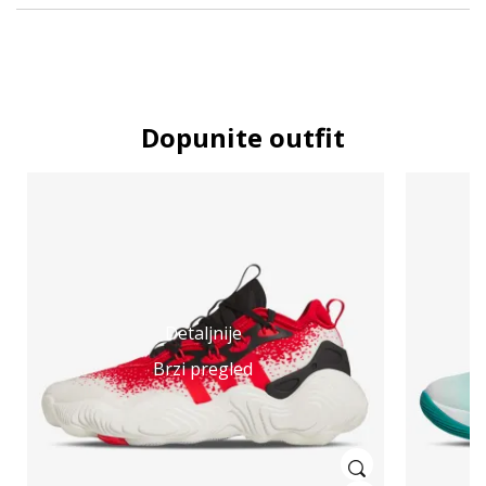
Dopunite outfit
Detaljnije
Brzi pregled