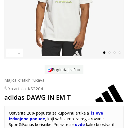
Pogledaj slično
Majica kratkih rukava
Šifra artikla:
KS2204
adidas DAWG IN EM T
Ostvarite 20% popusta za kupovinu artikala
iz ove
izdvojene ponude
, koji važi samo za registrovane
Sport&Bonus korisnike. Prijavite se
ovde
kako bi ostvarili