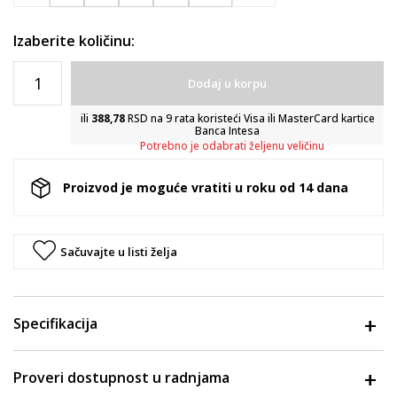
Izaberite količinu:
Dodaj u korpu
ili
388,78
RSD na 9 rata koristeći Visa ili MasterCard kartice
Banca Intesa
Potrebno je odabrati željenu veličinu
Proizvod je moguće vratiti u roku od 14 dana
Sačuvajte u listi želja
Specifikacija
Proveri dostupnost u radnjama