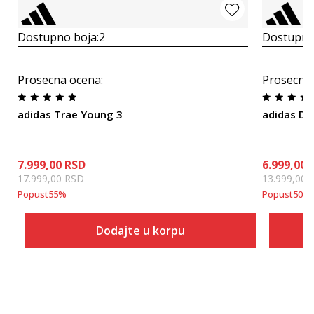
Dostupno boja:
2
Dostupno
Prosecna ocena
:
Prosecna
adidas Trae Young 3
adidas D.O
7.999,00
RSD
6.999,00
17.999,00
RSD
13.999,00
Popust
55
%
Popust
50
%
Dodajte u korpu
Veličina
Dodaj u korpu
19
3-