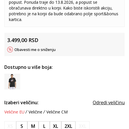
popust. Ponuda traje do 13.8.2026, a popust se
obračunava direktno u korpi. Kako biste iskoristili akciju,
potrebno je na korpi da bude odabrano polje sport&bonus
kartica.
3.499,00
RSD
Obavesti me o sniženju
Dostupno u više boja:
Izaberi veličinu:
Odredi veličinu
Veličine EU
Veličine
Veličine CM
XS
S
M
L
XL
2XL
3XL