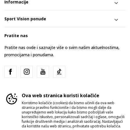
Informacije
Sport Vision ponude
Pratite nas
Pratite nas ovde i saznajte više o svim našim aktuelnostima,
promocijama i ponudama.
Ova web stranica koristi kolačiće
Koristimo kolačiće (cookies) da bismo učinili da ova web
stranica pravilno funkcioniše i da bismo mogli dalje da
Srbija
Promenite
unapređujemo web lokaciju kako bismo poboljšali vaše
korisničko iskustvo, personalizovali sadržaj i oglase, omogućili
funkcije društvenih medija i analizirali saobraćaj. Nastavljajući
da koristite našu web stranicu, prihvatate upotrebu kolačića.