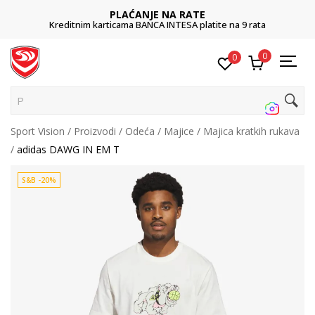
PLAĆANJE NA RATE
Kreditnim karticama BANCA INTESA platite na 9 rata
0
0
Pretr
Sport Vision
Proizvodi
Odeća
Majice
Majica kratkih rukava
adidas DAWG IN EM T
S&B -20%