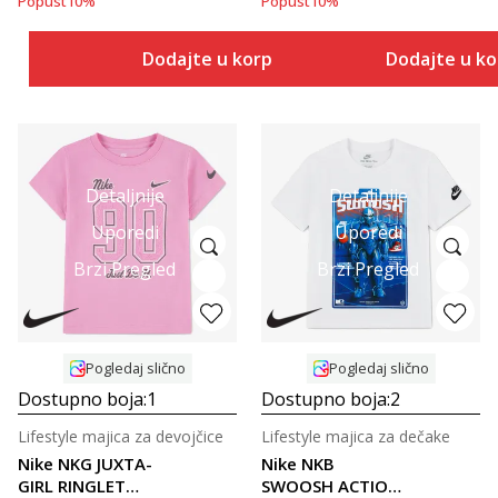
Popust
10
%
Popust
10
%
Dodajte u korpu
Dodajte u k
Detaljnije
Detaljnije
Uporedi
Uporedi
Brzi Pregled
Brzi Pregled
Pogledaj slično
Pogledaj slično
Dostupno boja:
1
Dostupno boja:
2
Lifestyle majica za devojčice
Lifestyle majica za dečake
Nike NKG JUXTA-
Nike NKB
GIRL RINGLET
SWOOSH ACTION