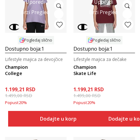
Uporedi
Uporedi
Brzi Pregled
Brzi Pregled
Pogledaj slično
Pogledaj slično
Dostupno boja:
1
Dostupno boja:
1
Lifestyle majica za devojčice
Lifestyle majica za dečake
Champion
Champion
College
Skate Life
1.199,21
RSD
1.199,21
RSD
1.499,00
RSD
1.499,00
RSD
Popust
20
%
Popust
20
%
Dodajte u korpu
Dodajte u k