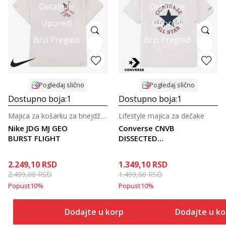
Detaljnije
Detaljnije
Uporedi
Uporedi
Brzi Pregled
Brzi Pregled
Pogledaj slično
Pogledaj slično
Dostupno boja:
1
Dostupno boja:
1
Majica za košarku za tinejdžerke
Lifestyle majica za dečake
Nike JDG MJ GEO
Converse CNVB
BURST FLIGHT
DISSECTED
CHUCK PATCH SS
2.249,10
RSD
1.349,10
RSD
2.499,00
RSD
1.499,00
RSD
Popust
10
%
Popust
10
%
Dodajte u korpu
Dodajte u k