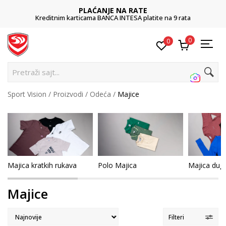
PLAĆANJE NA RATE
Kreditnim karticama BANCA INTESA platite na 9 rata
0
0
Pretraž
Sport Vision
Proizvodi
Odeća
Majice
Majica kratkih rukava
Polo Majica
Majica dugi
Majice
Filteri