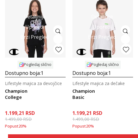
Detaljnije
Detaljnije
Uporedi
Uporedi
Brzi Pregled
Brzi Pregled
Pogledaj slično
Pogledaj slično
Dostupno boja:
1
Dostupno boja:
1
Lifestyle majica za devojčice
Lifestyle majica za dečake
Champion
Champion
College
Basic
1.199,21
RSD
1.199,21
RSD
1.499,00
RSD
1.499,00
RSD
Popust
20
%
Popust
20
%