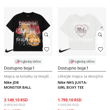
Detaljnije
Detaljnije
Uporedi
Uporedi
Brzi Pregled
Brzi Pregled
Pogledaj slično
Pogledaj slično
Dostupno boja:
1
Dostupno boja:
1
Majica za košarku za tinejdžere
Lifestyle majica za devojčice
Nike JDB
Nike NKG JUXTA-
MONSTER BALL
GIRL BOXY TEE
3.149,10
RSD
1.799,10
RSD
3.499,00
RSD
1.999,00
RSD