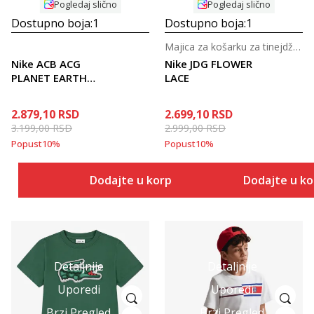
Pogledaj slično
Pogledaj slično
Dostupno boja:
1
Dostupno boja:
1
Majica za košarku za tinejdžerke
Nike ACB ACG
Nike JDG FLOWER
PLANET EARTH
LACE
TEE
2.879,10
RSD
2.699,10
RSD
3.199,00
RSD
2.999,00
RSD
Popust
10
%
Popust
10
%
Dodajte u korpu
Dodajte u k
Detaljnije
Detaljnije
Uporedi
Uporedi
Brzi Pregled
Brzi Pregled