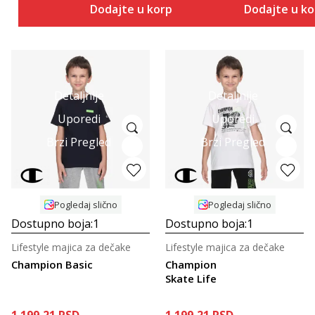
Dodajte u korpu
Dodajte u k
Detaljnije
Detaljnije
Uporedi
Uporedi
Brzi Pregled
Brzi Pregled
Pogledaj slično
Pogledaj slično
Dostupno boja:
1
Dostupno boja:
1
Lifestyle majica za dečake
Lifestyle majica za dečake
Champion Basic
Champion
Skate Life