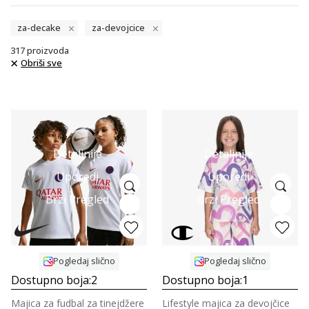
za-decake
za-devojcice
317
proizvoda
Obriši sve
Detaljnije
Detaljnije
Uporedi
Uporedi
Brzi Pregled
Brzi Pregled
Pogledaj slično
Pogledaj slično
Dostupno boja:
2
Dostupno boja:
1
Majica za fudbal za tinejdžere
Lifestyle majica za devojčice