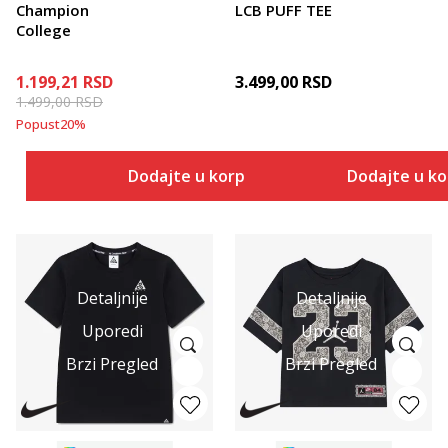
Champion
LCB PUFF TEE
College
1.199,21
RSD
3.499,00
RSD
1.499,00
RSD
Popust
20
%
Dodajte u korpu
Dodajte u k
Detaljnije
Detaljnije
Uporedi
Uporedi
Brzi Pregled
Brzi Pregled