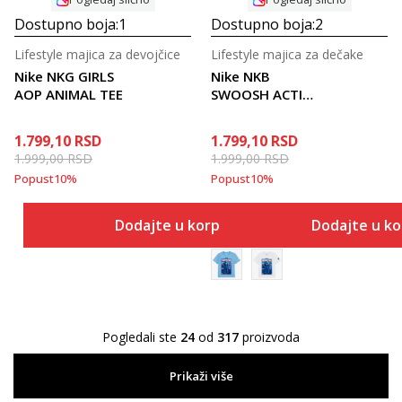
Dostupno boja:
1
Dostupno boja:
2
Lifestyle majica za devojčice
Lifestyle majica za dečake
Nike NKG GIRLS
Nike NKB
AOP ANIMAL TEE
SWOOSH ACTION
FIGURE
1.799,10
RSD
1.799,10
RSD
1.999,00
RSD
1.999,00
RSD
Popust
10
%
Popust
10
%
Dodajte u korpu
Dodajte u k
Pogledali ste
24
od
317
proizvoda
Prikaži više