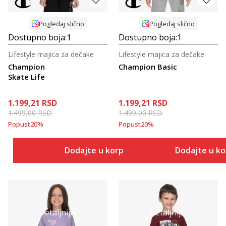
Pogledaj slično
Pogledaj slično
Dostupno boja:
1
Dostupno boja:
1
Lifestyle majica za dečake
Lifestyle majica za dečake
Champion
Champion Basic
Skate Life
1.199,21
RSD
1.199,21
RSD
1.499,00
RSD
1.499,00
RSD
Popust
20
%
Popust
20
%
Dodajte u korpu
Dodajte u k
Detaljnije
Detaljnije