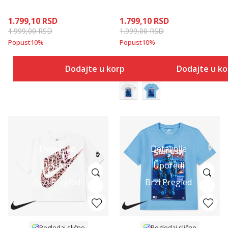
TEE
FIGURE
1.799,10
RSD
1.799,10
RSD
1.999,00
RSD
1.999,00
RSD
Popust
10
%
Popust
10
%
Dodajte u korpu
Dodajte u k
Detaljnije
Detaljnije
Uporedi
Uporedi
Brzi Pregled
Brzi Pregled
Pogledaj slično
Pogledaj slično