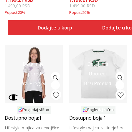
1.199,21
RSD
1.199,21
RSD
1.499,00
RSD
1.499,00
RSD
Popust
20
%
Popust
20
%
Dodajte u korpu
Dodajte u k
Detaljnije
Detaljnije
Uporedi
Uporedi
Brzi Pregled
Brzi Pregled
Pogledaj slično
Pogledaj slično
Dostupno boja:
1
Dostupno boja:
1
Lifestyle majica za devojčice
Lifestyle majica za tinejdžere