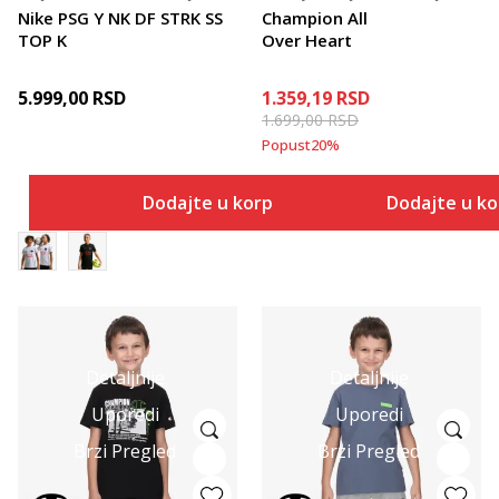
Nike PSG Y NK DF STRK SS
Champion All
TOP K
Over Heart
5.999,00
RSD
1.359,19
RSD
1.699,00
RSD
Popust
20
%
Dodajte u korpu
Dodajte u k
Detaljnije
Detaljnije
Uporedi
Uporedi
Brzi Pregled
Brzi Pregled