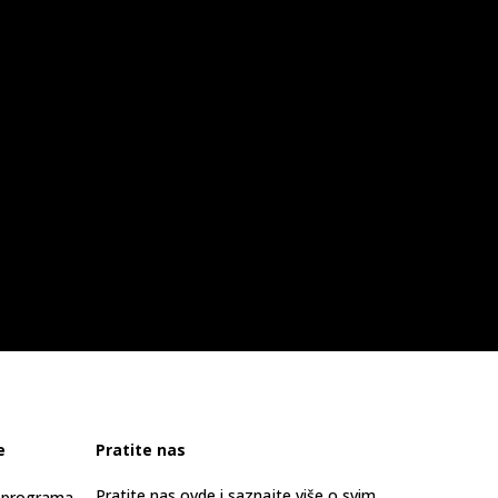
e
Pratite nas
Pratite nas ovde i saznajte više o svim
s programa