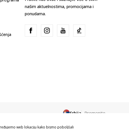
našim aktuelnostima, promocijama i
ponudama.
išćenja
Srbija
Promenite
apređujemo web lokaciju kako bismo poboljšali