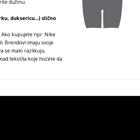
rite dužinu.
u, duksericu...) slično
. Ako kupujete npr. Nike
li. Brendovi imaju svoje
va se malo razlikuju.
omad tekstila koje hoćete da