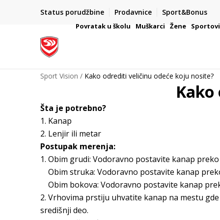
Status porudžbine
Prodavnice
Sport&Bonus
ni naziva kompanije
VAŽNO OBAVEŠTENJE ZA PO
Povratak u školu
Muškarci
Žene
Sportov
Sport Vision
Kako odrediti veličinu odeće koju nosite?
Kako 
Šta je potrebno?
1. Kanap
2. Lenjir ili metar
Postupak merenja:
1. Obim grudi: Vodoravno postavite kanap preko 
Obim struka: Vodoravno postavite kanap preko 
Obim bokova: Vodoravno postavite kanap preko
2. Vrhovima prstiju uhvatite kanap na mestu gde
središnji deo.