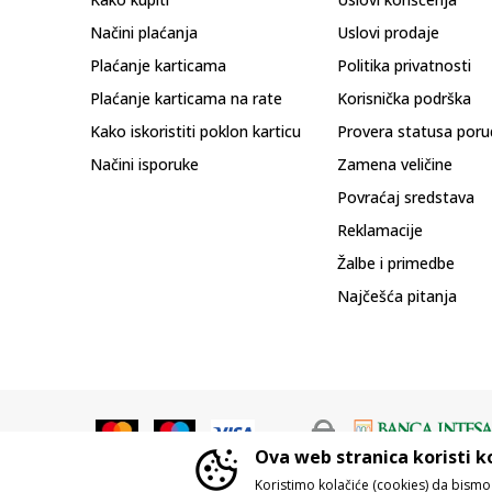
Načini plaćanja
Uslovi prodaje
Plaćanje karticama
Politika privatnosti
Plaćanje karticama na rate
Korisnička podrška
Kako iskoristiti poklon karticu
Provera statusa poru
Načini isporuke
Zamena veličine
Povraćaj sredstava
Reklamacije
Žalbe i primedbe
Najčešća pitanja
Ova web stranica koristi k
Koristimo kolačiće (cookies) da bism