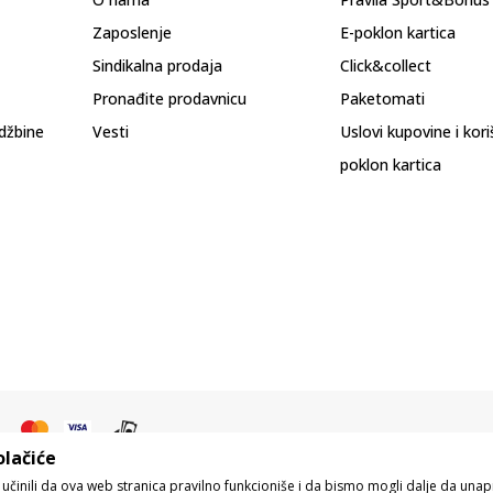
Zaposlenje
E-poklon kartica
Sindikalna prodaja
Click&collect
Pronađite prodavnicu
Paketomati
džbine
Vesti
Uslovi kupovine i kor
poklon kartica
olačiće
o učinili da ova web stranica pravilno funkcioniše i da bismo mogli dalje da un