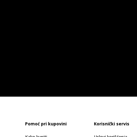
Pomoć pri kupovini
Korisnički servis
Kako kupiti
Uslovi korišćenja