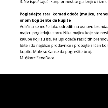
3. Ne ispuštajući kanp prinestite ga lenjiru i izme
Pogledajte stari komad odeće (majicu, trenerk
onom koji želite da kupite
Veličina se može lako odrediti na osnovu brenda
majicu pogledajte staru Nike majicu koje ste nosi
kalupe koji su isti. Kalupi odeće različitih brendo
Idite i do najbliže prodavnice i probajte sličan k
kupite. Male su šanse da pogrešite broj.
Muškarci
Žene
Deca
Veličina