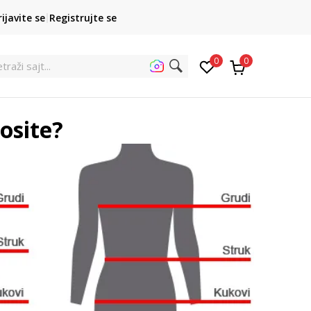
POZOVITE NAS
rijavite se
Registrujte se
ata
011 422 1422
0
0
traži sajt...
osite?