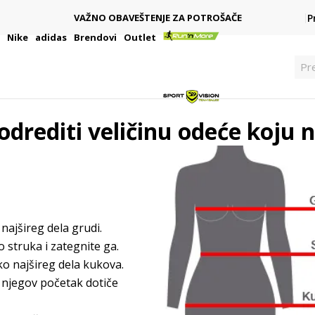
PLAĆANJE NA RATE
TROŠAČE
P
Kreditnim karticama BANCA INTESA platite na 9 r
i
Nike
adidas
Brendovi
Outlet
Pre
odrediti veličinu odeće koju n
najšireg dela grudi.
struka i zategnite ga.
 najšireg dela kukova.
 njegov početak dotiče