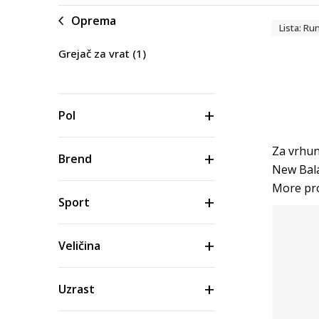
Oprema
Lista: R
Grejač za vrat
(1)
Pol
Za vrhun
Brend
New Bala
More pro
Sport
Veličina
Uzrast