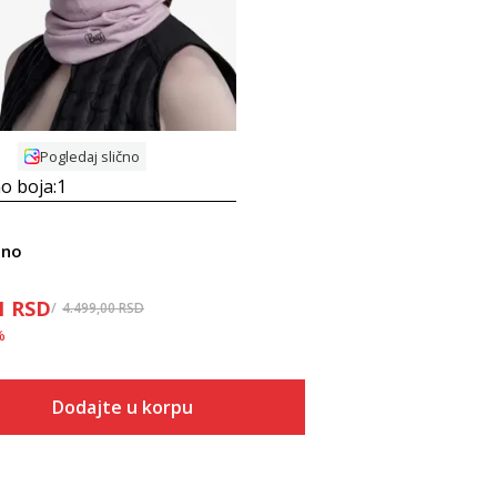
Pogledaj slično
o boja:
1
ino
1
RSD
4.499,00
RSD
%
Dodajte u korpu