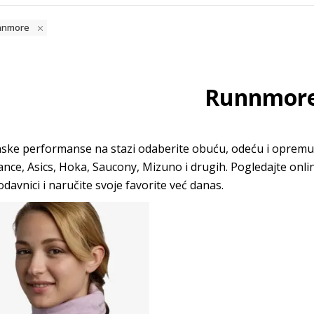
unnmore
Runnmor
ske performanse na stazi odaberite obuću, odeću i opremu
nce, Asics, Hoka, Saucony, Mizuno i drugih. Pogledajte onli
davnici i naručite svoje favorite već danas.
Uporedi