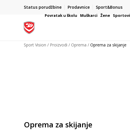
Status porudžbine
Prodavnice
Sport&Bonus
mpanije
VAŽNO OBAVEŠTENJE ZA POTROŠAČE
Povratak u školu
Muškarci
Žene
Sportov
Sport Vision
Proizvodi
Oprema
Oprema za skijanje
Oprema za skijanje