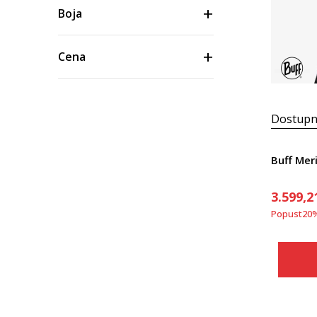
Boja
Cena
Dostupn
Buff Mer
3.599,2
Popust
20