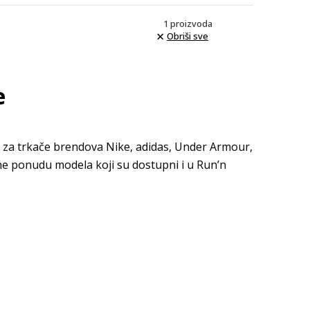
1
proizvoda
Obriši sve
e
 za trkače brendova Nike, adidas, Under Armour,
ne ponudu modela koji su dostupni i u Run’n