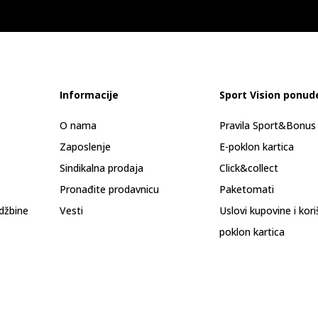
Informacije
Sport Vision ponud
O nama
Pravila Sport&Bonu
Zaposlenje
E-poklon kartica
Sindikalna prodaja
Click&collect
Pronađite prodavnicu
Paketomati
džbine
Vesti
Uslovi kupovine i kor
poklon kartica