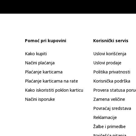
Pomoć pri kupovini
Korisnički servis
Kako kupiti
Uslovi korišćenja
Načini plaćanja
Uslovi prodaje
Plaćanje karticama
Politika privatnosti
Plaćanje karticama na rate
Korisnička podrška
Kako iskoristiti poklon karticu
Provera statusa poru
Načini isporuke
Zamena veličine
Povraćaj sredstava
Reklamacije
Žalbe i primedbe
Najčešća pitanja