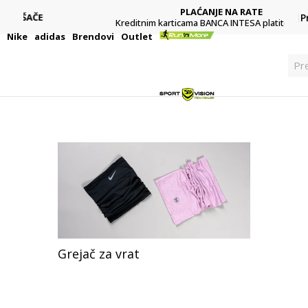
PLAĆANJE NA RATE
P
Kreditnim karticama BANCA INTESA platite na 9 rata
i
Nike
adidas
Brendovi
Outlet
Pre
Grejač za vrat