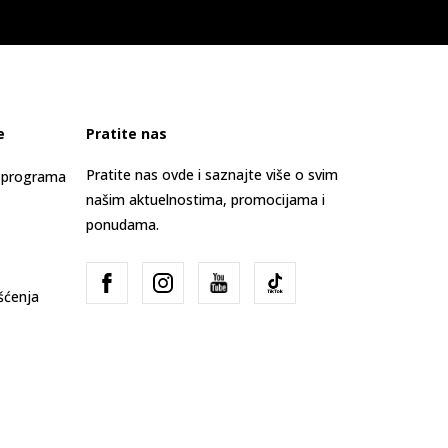
e
Pratite nas
Pratite nas ovde i saznajte više o svim
s programa
našim aktuelnostima, promocijama i
ponudama.
išćenja