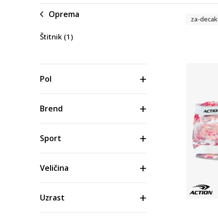
Oprema
za-decak
Štitnik
(1)
Pol
Brend
Sport
Veličina
Uzrast