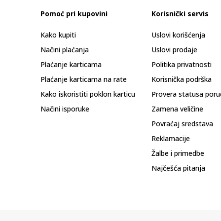
Pomoć pri kupovini
Korisnički servis
Kako kupiti
Uslovi korišćenja
Načini plaćanja
Uslovi prodaje
Plaćanje karticama
Politika privatnosti
Plaćanje karticama na rate
Korisnička podrška
Kako iskoristiti poklon karticu
Provera statusa poru
Načini isporuke
Zamena veličine
Povraćaj sredstava
Reklamacije
Žalbe i primedbe
Najčešća pitanja