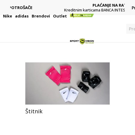
PLAĆANJE NA RATE
P
Kreditnim karticama BANCA INTESA platite na 9 rata
i
Nike
adidas
Brendovi
Outlet
Pre
Štitnik