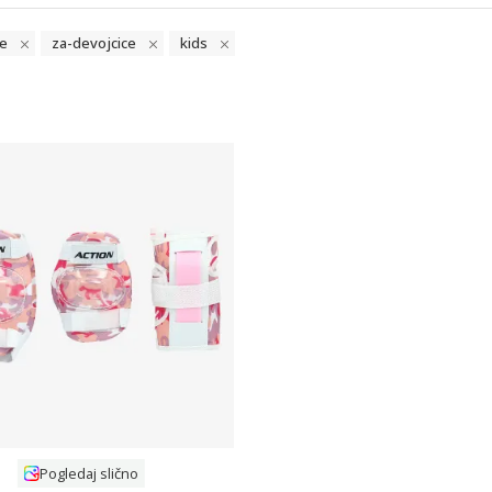
e
za-devojcice
kids
Uporedi
Pogledaj slično