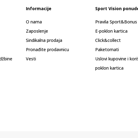
Informacije
Sport Vision ponud
O nama
Pravila Sport&Bonu
Zaposlenje
E-poklon kartica
Sindikalna prodaja
Click&collect
Pronađite prodavnicu
Paketomati
džbine
Vesti
Uslovi kupovine i kor
poklon kartica