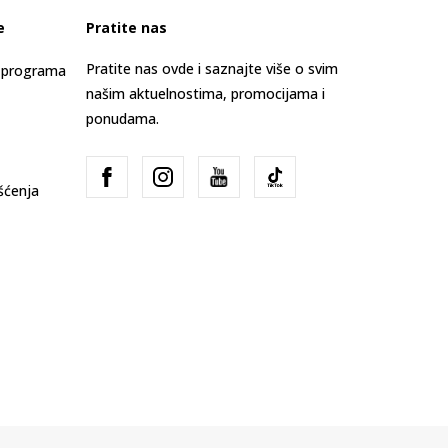
e
Pratite nas
Pratite nas ovde i saznajte više o svim
s programa
našim aktuelnostima, promocijama i
ponudama.
išćenja