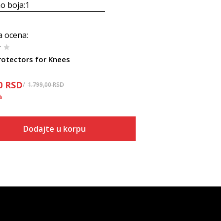
o boja:
1
a ocena
:
rotectors for Knees
0
RSD
1.799,00
RSD
%
Dodajte u korpu