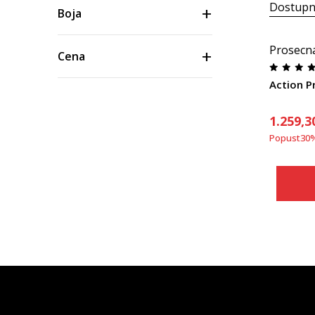
Dostupn
Boja
Prosecn
Cena
Action P
1.259,3
Popust
30