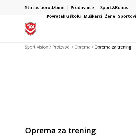
Status porudžbine
Prodavnice
Sport&Bonus
mpanije
VAŽNO OBAVEŠTENJE ZA POTROŠAČE
Povratak u školu
Muškarci
Žene
Sportov
Sport Vision
Proizvodi
Oprema
Oprema za trening
Oprema za trening