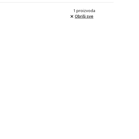
1
proizvoda
Obriši sve