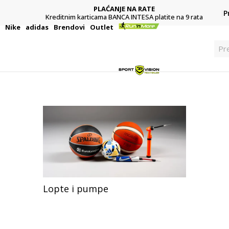
PLAĆANJE NA RATE
P
Kreditnim karticama BANCA INTESA platite na 9 rata
i
Nike
adidas
Brendovi
Outlet
P
Lopte i pumpe