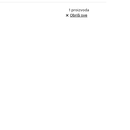
1
proizvoda
Obriši sve