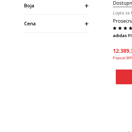
Dostupn
Boja
Lopta za 
Prosecn
Cena
12.389,
Popust
30