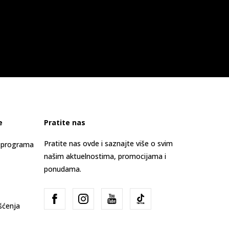
e
Pratite nas
Pratite nas ovde i saznajte više o svim
s programa
našim aktuelnostima, promocijama i
ponudama.
išćenja