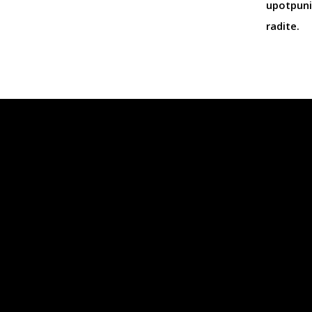
upotpunit
radite.