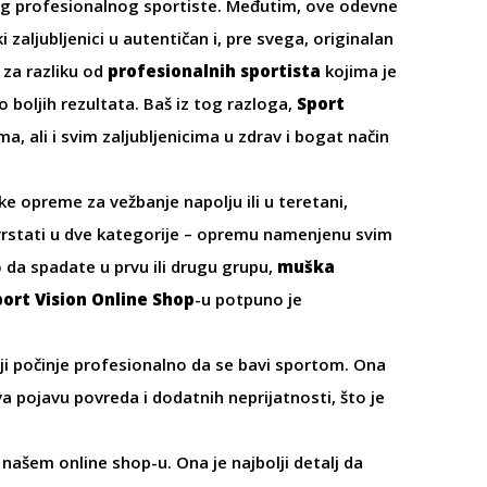
g profesionalnog sportiste. Međutim, ove odevne
 zaljubljenici u autentičan i, pre svega, originalan
 za razliku od
profesionalnih sportista
kojima je
boljih rezultata. Baš iz tog razloga,
Sport
ali i svim zaljubljenicima u zdrav i bogat način
ke opreme za vežbanje napolju ili u teretani,
vrstati u dve kategorije – opremu namenjenu svim
 da spadate u prvu ili drugu grupu,
muška
port Vision Online Shop
-u
potpuno je
 počinje profesionalno da se bavi sportom. Ona
pojavu povreda i dodatnih neprijatnosti, što je
našem online shop-u. Ona je najbolji detalj da