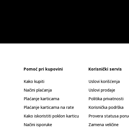
Pomoć pri kupovini
Korisnički servis
Kako kupiti
Uslovi korišćenja
Načini plaćanja
Uslovi prodaje
Plaćanje karticama
Politika privatnosti
Plaćanje karticama na rate
Korisnička podrška
Kako iskoristiti poklon karticu
Provera statusa poru
Načini isporuke
Zamena veličine