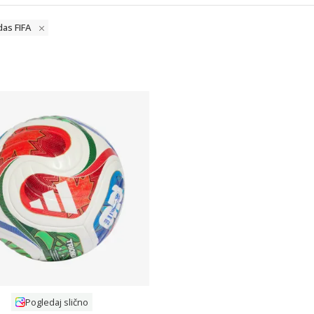
das FIFA
Uporedi
Pogledaj slično