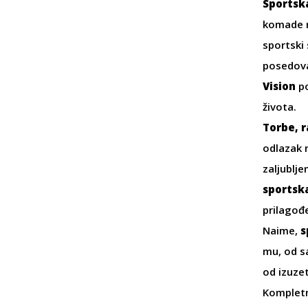
Sportsk
komade ne
sportski 
posedova
Vision
po
života.
Torbe
,
r
odlazak
zaljublj
sportsk
prilagođ
Naime,
s
mu, od s
od izuze
Kompletn