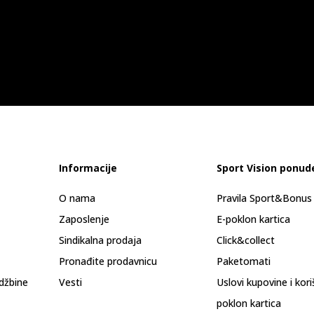
Informacije
Sport Vision ponud
O nama
Pravila Sport&Bonu
Zaposlenje
E-poklon kartica
Sindikalna prodaja
Click&collect
Pronađite prodavnicu
Paketomati
džbine
Vesti
Uslovi kupovine i kor
poklon kartica