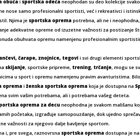
a obuća
i
sportska odeća
neophodan su deo kolekcije svako
 nose samo profesionalni sportisti, već i rekreativci i istinski
stil. Njima je
sportska oprema
potrebna, ali ne i neophodna,
nje adekvatne opreme od izuzetne važnosti za postizanje što 
nuda obuhvata opremu namenjenu profesionalnim sportistima, 
ančevi
,
čarape
,
znojnice
,
tegovi
i svi drugi elementi sports
 na
skijanje
,
sportske pripreme,
trening
,
trčanje
, mogu se s
enicima u sport i opremu namenjenu pravim avanturistima. Bilo
a oprema
i
ženska sportska oprema
koja je dostupna na
S
ena svim vašim potrebama, ali i potrebama vašeg deteta.
portska oprema za decu
neophodna je svakom mališanu koji
amih početaka, izgrađuje samopouzdanje, dok ujedno sprečava 
tne važnosti za njegovo dalje bavljenje sportom.
a i, pre svega, raznovrsna
sportska oprema
dostupna je na 