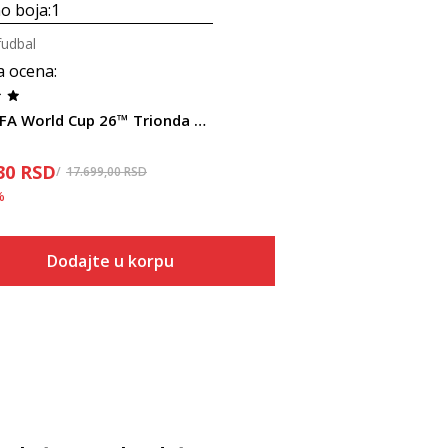
o boja:
1
fudbal
a ocena
:
adidas FIFA World Cup 26™ Trionda Pro
30
RSD
17.699,00
RSD
%
Dodajte u korpu