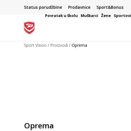
Status porudžbine
Prodavnice
Sport&Bonus
mpanije
VAŽNO OBAVEŠTENJE ZA POTROŠAČE
Povratak u školu
Muškarci
Žene
Sportov
Sport Vision
Proizvodi
Oprema
Oprema