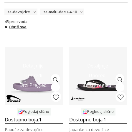
za-devojcice
za-malu-decu-4-10
45
proizvoda
Obriši sve
Detaljnije
Detaljnije
Uporedi
Uporedi
Brzi Pregled
Brzi Pregled
Pogledaj slično
Pogledaj slično
Dostupno boja:
1
Dostupno boja:
1
Papuče za devojčice
Japanke za devojčice