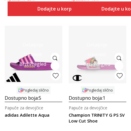
Dodajte u korpu
Dodajte u k
Detaljnije
Detaljnije
Uporedi
Uporedi
Brzi Pregled
Brzi Pregled
Pogledaj slično
Pogledaj slično
Dostupno boja:
5
Dostupno boja:
1
Papuče za devojčice
Papuče za devojčice
adidas Adilette Aqua
Champion TRINITY G PS SV
Low Cut Shoe