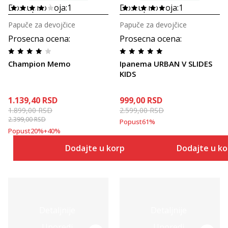
Dostupno boja:
1
Dostupno boja:
1
Papuče za devojčice
Papuče za devojčice
Prosecna ocena
:
Prosecna ocena
:
Champion Memo
Ipanema URBAN V SLIDES
KIDS
1.139,40
RSD
999,00
RSD
1.899,00
RSD
2.599,00
RSD
2.399,00
RSD
Popust
61
%
Popust
20
%
+
40
%
Dodajte u korpu
Dodajte u k
Detaljnije
Detaljnije
Uporedi
Uporedi