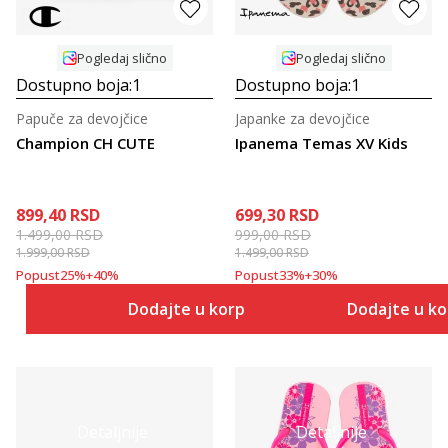
Pogledaj slično
Pogledaj slično
Dostupno boja:
1
Dostupno boja:
1
Papuče za devojčice
Japanke za devojčice
Champion CH CUTE
Ipanema Temas XV Kids
899,40
RSD
699,30
RSD
1.499,00
RSD
999,00
RSD
1.999,00
RSD
1.499,00
RSD
Popust
25
%
+
40
%
Popust
33
%
+
30
%
Dodajte u korpu
Dodajte u k
Detaljnije
Detaljnije