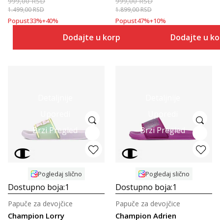
999,00
RSD
999,00
RSD
1.499,00
RSD
1.899,00
RSD
Popust
33
%
+
40
%
Popust
47
%
+
10
%
Dodajte u korpu
Dodajte u k
Detaljnije
Detaljnije
Uporedi
Uporedi
Brzi Pregled
Brzi Pregled
Pogledaj slično
Pogledaj slično
Dostupno boja:
1
Dostupno boja:
1
Papuče za devojčice
Papuče za devojčice
Champion Lorry
Champion Adrien