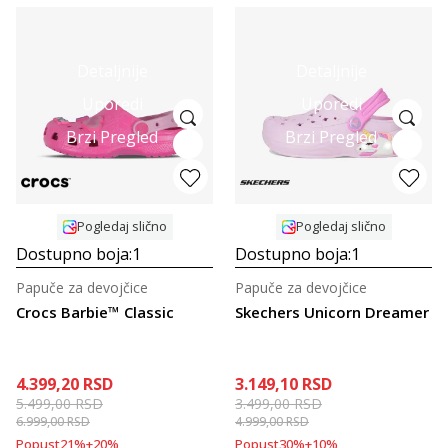
Detaljnije
Detaljnije
Uporedi
Uporedi
Brzi Pregled
Brzi Pregled
Pogledaj slično
Pogledaj slično
Dostupno boja:
1
Dostupno boja:
1
Papuče za devojčice
Papuče za devojčice
Crocs Barbie™ Classic
Skechers Unicorn Dreamer
4.399,20
RSD
3.149,10
RSD
5.499,00
RSD
3.499,00
RSD
6.999,00
RSD
4.999,00
RSD
Popust
21
%
+
20
%
Popust
30
%
+
10
%