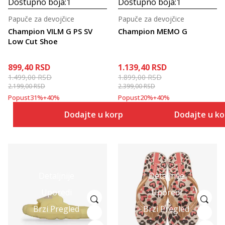
Dostupno boja:
1
Dostupno boja:
1
Papuče za devojčice
Papuče za devojčice
Champion VILM G PS SV
Champion MEMO G
Low Cut Shoe
899,40
RSD
1.139,40
RSD
1.499,00
RSD
1.899,00
RSD
2.199,00
RSD
2.399,00
RSD
Popust
31
%
+
40
%
Popust
20
%
+
40
%
Dodajte u korpu
Dodajte u k
Detaljnije
Detaljnije
Uporedi
Uporedi
Brzi Pregled
Brzi Pregled