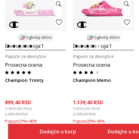
Brzi Pregled
Brzi Pregled
Pogledaj slično
Pogledaj slično
Dostupno boja:
1
Dostupno boja:
1
Papuče za devojčice
Papuče za devojčice
Prosecna ocena
:
Prosecna ocena
:
Champion Trinity
Champion Memo
899,40
RSD
1.139,40
RSD
1.499,00
RSD
1.899,00
RSD
1.899,00
RSD
2.399,00
RSD
Popust
21
%
+
40
%
Popust
20
%
+
40
%
Dodajte u korpu
Dodajte u k