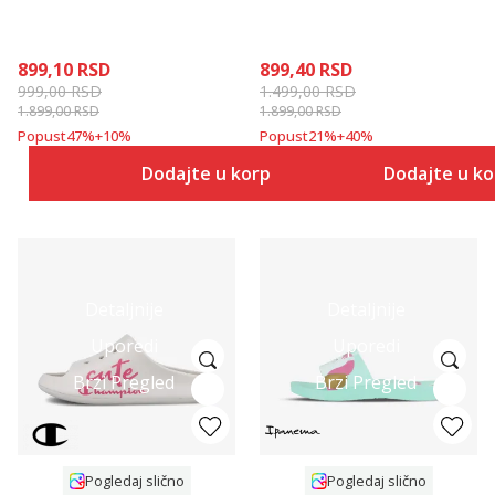
899,10
RSD
899,40
RSD
999,00
RSD
1.499,00
RSD
1.899,00
RSD
1.899,00
RSD
Popust
47
%
+
10
%
Popust
21
%
+
40
%
Dodajte u korpu
Dodajte u k
Detaljnije
Detaljnije
Uporedi
Uporedi
Brzi Pregled
Brzi Pregled
Pogledaj slično
Pogledaj slično