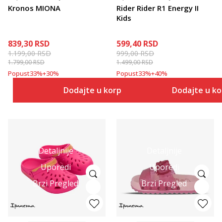
Kronos MIONA
Rider Rider R1 Energy II
Kids
839,30
RSD
599,40
RSD
1.199,00
RSD
999,00
RSD
1.799,00
RSD
1.499,00
RSD
Popust
33
%
+
30
%
Popust
33
%
+
40
%
Dodajte u korpu
Dodajte u k
Detaljnije
Detaljnije
Uporedi
Uporedi
Brzi Pregled
Brzi Pregled