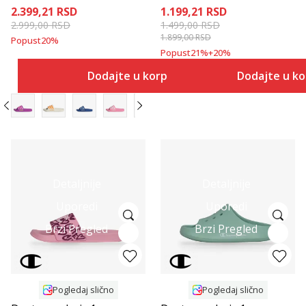
2.399,21
RSD
1.199,21
RSD
2.999,00
RSD
1.499,00
RSD
1.899,00
RSD
Popust
20
%
Popust
21
%
+
20
%
Dodajte u korpu
Dodajte u k
Detaljnije
Detaljnije
Uporedi
Uporedi
Brzi Pregled
Brzi Pregled
Pogledaj slično
Pogledaj slično