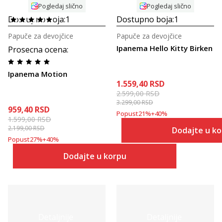
Pogledaj slično
Pogledaj slično
Dostupno boja:
1
Dostupno boja:
1
Papuče za devojčice
Papuče za devojčice
Ipanema Hello Kitty Birken
Prosecna ocena
:
Ipanema Motion
1.559,40
RSD
2.599,00
RSD
3.299,00
RSD
959,40
RSD
Popust
21
%
+
40
%
1.599,00
RSD
2.199,00
RSD
Dodajte u k
Popust
27
%
+
40
%
Dodajte u korpu
Detaljnije
Detaljnije