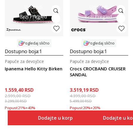
Uporedi
Uporedi
Brzi Pregled
Brzi Pregled
Pogledaj slično
Pogledaj slično
Dostupno boja:
1
Dostupno boja:
1
Papuče za devojčice
Papuče za devojčice
Ipanema Hello Kitty Birken
Crocs CROCBAND CRUISER
SANDAL
1.559,40
RSD
3.519,19
RSD
2.599,00
RSD
4.399,00
RSD
3.299,00
RSD
5.499,00
RSD
Popust
21
%
+
40
%
Popust
20
%
+
20
%
Dodajte u korpu
Dodajte u k