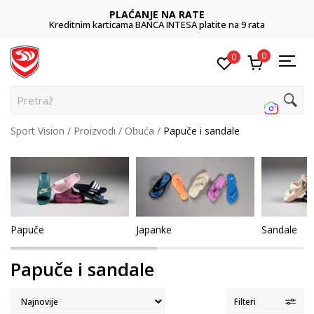
POZOVITE NAS
011 422 1422
0
0
Pretraži sajt.
Sport Vision
Proizvodi
Obuća
Papuče i sandale
Papuče
Japanke
Sandale
Papuče i sandale
Filteri