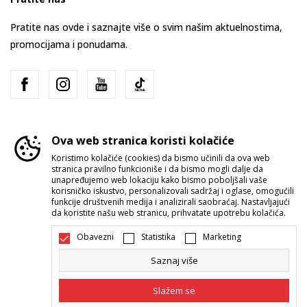
Pratite nas ovde i saznajte više o svim našim aktuelnostima,
promocijama i ponudama.
Ova web stranica koristi kolačiće
Koristimo kolačiće (cookies) da bismo učinili da ova web
stranica pravilno funkcioniše i da bismo mogli dalje da
Srbija
Promenite
unapređujemo web lokaciju kako bismo poboljšali vaše
korisničko iskustvo, personalizovali sadržaj i oglase, omogućili
funkcije društvenih medija i analizirali saobraćaj. Nastavljajući
da koristite našu web stranicu, prihvatate upotrebu kolačića.
Obavezni
Statistika
Marketing
Saznaj više
Nastojimo da budemo što precizniji u opisu proizvoda, prikazu slika i
samih cena, ali ne možemo garantovati da su sve informacije kompletne i
Slažem se
bez grešaka. Svi artikli prikazani na sajtu su deo naše ponude i ne