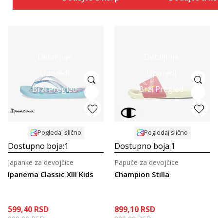
Detaljnije
Detaljnije
Uporedi
Uporedi
Brzi Pregled
Brzi Pregled
Pogledaj slično
Pogledaj slično
Dostupno boja:
1
Dostupno boja:
1
Japanke za devojčice
Papuče za devojčice
Ipanema Classic XIII Kids
Champion Stilla
599,40
RSD
899,10
RSD