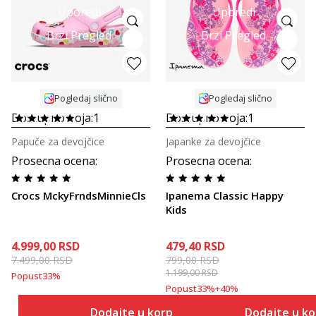
Uporedi
Uporedi
Brzi Pregled
Brzi Pregled
Pogledaj slično
Pogledaj slično
Dostupno boja:
1
Dostupno boja:
1
Papuče za devojčice
Japanke za devojčice
Prosecna ocena
:
Prosecna ocena
:
Crocs MckyFrndsMinnieCls
Ipanema Classic Happy
Kids
4.999,00
RSD
479,40
RSD
7.499,00
RSD
799,00
RSD
1.199,00
RSD
Popust
33
%
Popust
33
%
+
40
%
Dodajte u korpu
Dodajte u k