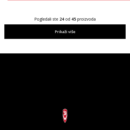
Pogledali ste
24
od
45
proizvoda
Prikaži više