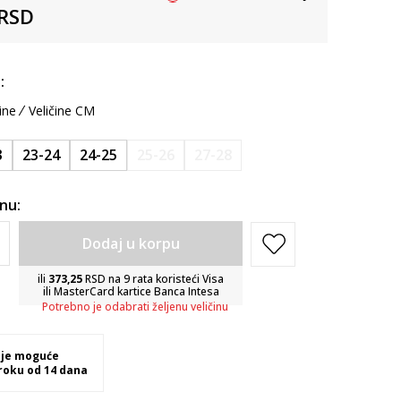
RSD
:
ine
Veličine CM
3
23-24
24-25
25-26
27-28
inu:
Dodaj u korpu
ili
373,25
RSD na 9 rata koristeći Visa
ili MasterCard kartice Banca Intesa
Potrebno je odabrati željenu veličinu
 je moguće
 roku od 14 dana