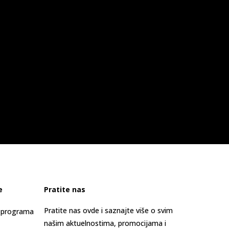
e
Pratite nas
Pratite nas ovde i saznajte više o svim
s programa
našim aktuelnostima, promocijama i