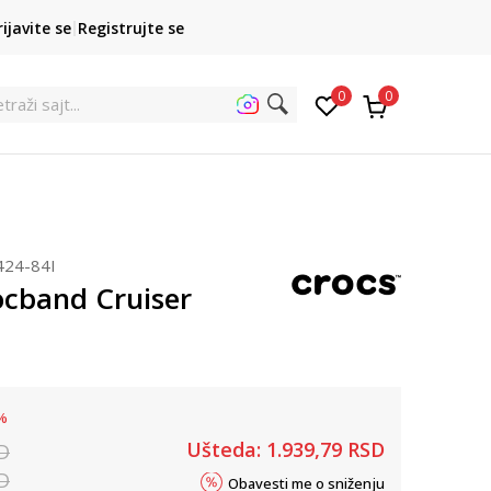
POZOVITE NAS
rijavite se
Registrujte se
011 422 1422
kupovina p
0
0
424-84I
ocband Cruiser
%
Ušteda:
1.939,79
RSD
D
D
Obavesti me o sniženju