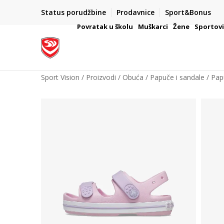
Status porudžbine
Prodavnice
Sport&Bonus
mpanije
VAŽNO OBAVEŠTENJE ZA POTROŠAČE
Povratak u školu
Muškarci
Žene
Sportov
Sport Vision
Proizvodi
Obuća
Papuče i sandale
Pap