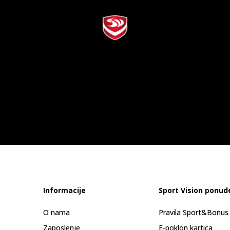
Informacije
Sport Vision ponud
O nama
Pravila Sport&Bonu
Zaposlenje
E-poklon kartica