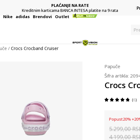
PLAĆANJE NA RATE
P
Kreditnim karticama BANCA INTESA platite na 9 rata
i
Nike
adidas
Brendovi
Outlet
P
uče
Crocs Crocband Cruiser
Papuče
Šifra artikla:
209
Crocs Cr
6
Popust
20
%
+
20
5.299,00
RS
4.199,00
RS