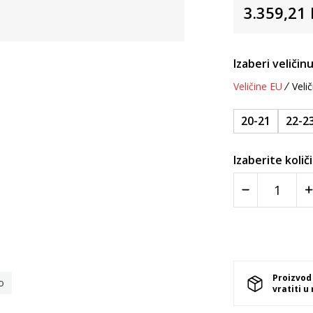
3.359,21
Izaberi veličinu
Veličine EU
Velič
20-21
22-2
Izaberite količ
Proizvod
o
vratiti u