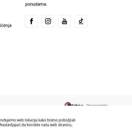
ponudama.
išćenja
Srbija
Promenite
apređujemo web lokaciju kako bismo poboljšali
Nastavljajući da koristite našu web stranicu,
ve informacije kompletne i bez grešaka.