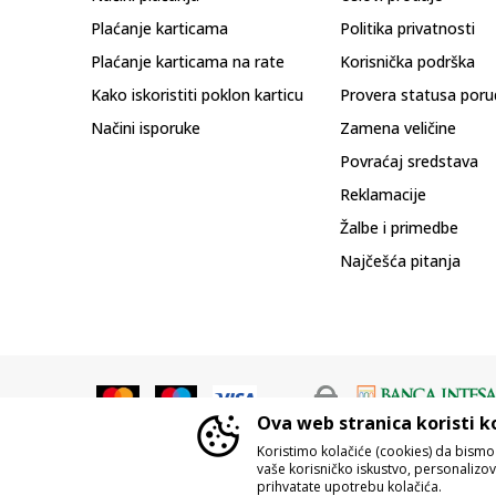
Plaćanje karticama
Politika privatnosti
Plaćanje karticama na rate
Korisnička podrška
Kako iskoristiti poklon karticu
Provera statusa poru
Načini isporuke
Zamena veličine
Povraćaj sredstava
Reklamacije
Žalbe i primedbe
Najčešća pitanja
Ova web stranica koristi k
Koristimo kolačiće (cookies) da bism
vaše korisničko iskustvo, personalizoval
prihvatate upotrebu kolačića.
Nastojimo da budemo što precizniji u o