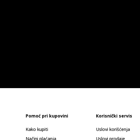
Pomoć pri kupovini
Korisnički servis
Kako kupiti
Uslovi korišćenja
Načini plaćanja
Uslovi prodaje