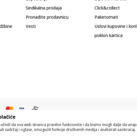
Sindikalna prodaja
Click&collect
Pronađite prodavnicu
Paketomati
džbine
Vesti
Uslovi kupovine i kor
poklon kartica
olačiće
o učinili da ova web stranica pravilno funkcioniše i da bismo mogli dalje da un
i sadržaj i oglase, omogućili funkcije društvenih medija i analizirali saobraćaj. 
pisu proizvoda, prikazu slika i samih cena, ali ne možemo garantovati da su s