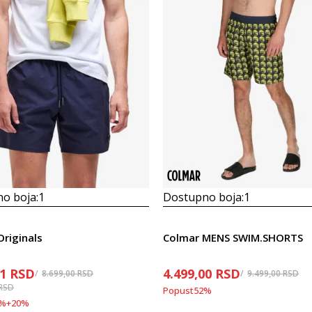
o boja:
1
Dostupno boja:
1
riginals
Colmar MENS SWIM.SHORTS
21
RSD
4.499,00
RSD
8.699,00
RSD
9.499,00
RSD
RSD
Popust
52
%
%
+
20
%