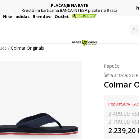
PLAĆANJE NA RATE
P
Kreditnim karticama BANCA INTESA platite na 9 rata
i
Nike
adidas
Brendovi
Outlet
Pr
uče
Colmar Originals
Papuče
Šifra artikla:
SLI
Colmar O
Popust
20
%
+
20
3.499,00
RS
2.799,00
RS
2.239,20