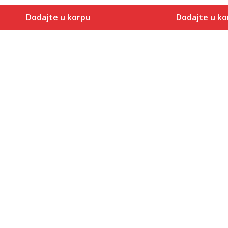
Dodajte u korpu
Dodajte u ko
Veličina
Veličina
Dodaj u korpu
Dodaj
48
48
50
50
52
52
54
54
56
56