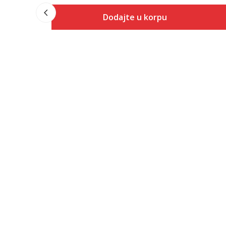
Dodajte u korpu
Veličina
Dodaj u korpu
48
50
52
54
56
58