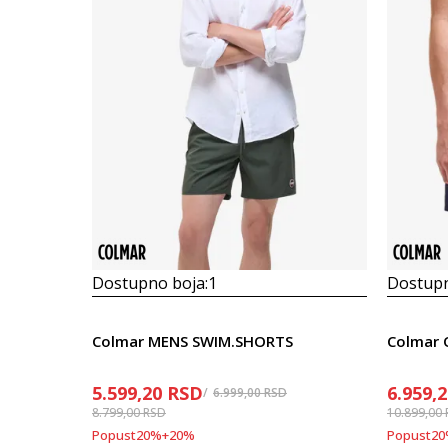
Dostupno boja:
1
Dostupn
Colmar MENS SWIM.SHORTS
Colmar O
5.599,20
RSD
6.959,
6.999,00
RSD
8.799,00
RSD
10.899,00
Popust
20
%
+
20
%
Popust
20