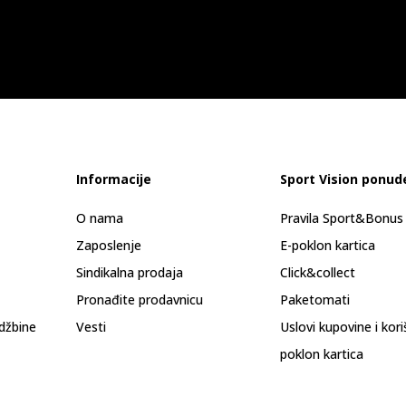
Informacije
Sport Vision ponud
O nama
Pravila Sport&Bonu
Zaposlenje
E-poklon kartica
Sindikalna prodaja
Click&collect
Pronađite prodavnicu
Paketomati
džbine
Vesti
Uslovi kupovine i kor
poklon kartica