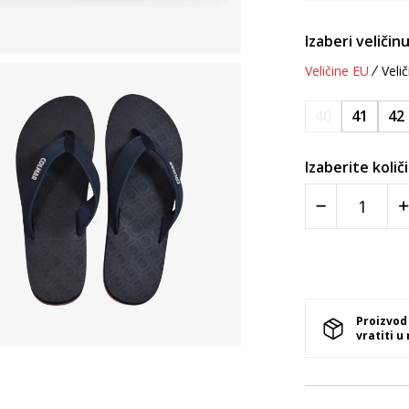
Izaberi veličinu
Veličine EU
Velič
40
41
42
Izaberite količ
Proizvod
vratiti u