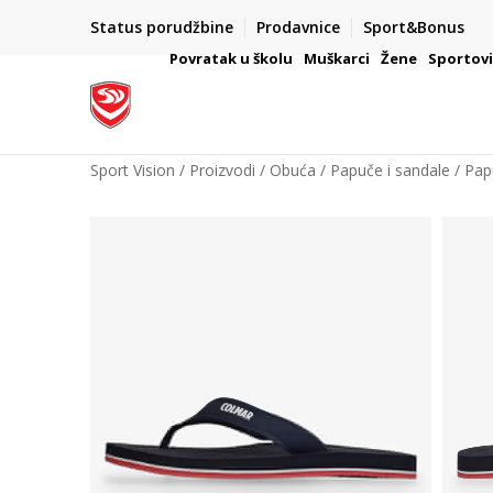
Status porudžbine
Prodavnice
Sport&Bonus
mpanije
VAŽNO OBAVEŠTENJE ZA POTROŠAČE
Povratak u školu
Muškarci
Žene
Sportov
Sport Vision
Proizvodi
Obuća
Papuče i sandale
Pap