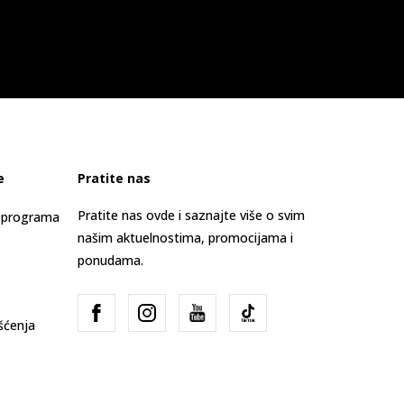
e
Pratite nas
Pratite nas ovde i saznajte više o svim
s programa
našim aktuelnostima, promocijama i
ponudama.
išćenja