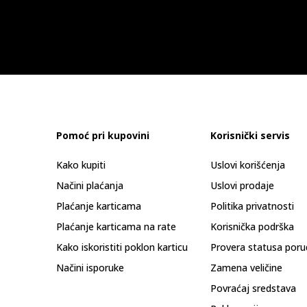
Pomoć pri kupovini
Korisnički servis
Kako kupiti
Uslovi korišćenja
Načini plaćanja
Uslovi prodaje
Plaćanje karticama
Politika privatnosti
Plaćanje karticama na rate
Korisnička podrška
Kako iskoristiti poklon karticu
Provera statusa poru
Načini isporuke
Zamena veličine
Povraćaj sredstava