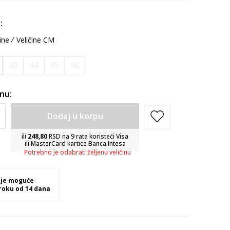
:
ine
Veličine CM
43
44
45
46
inu:
Dodaj u korpu
ili
248,80
RSD na 9 rata koristeći Visa
ili MasterCard kartice Banca Intesa
Potrebno je odabrati željenu veličinu
 je moguće
 roku od 14 dana