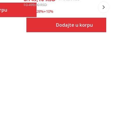
10.499,00
RSD
rpu
Popust
28
%
+
10
%
Dodajte u korpu
 u korpu
Veličina
Dodaj u korpu
48
50
52
54
56