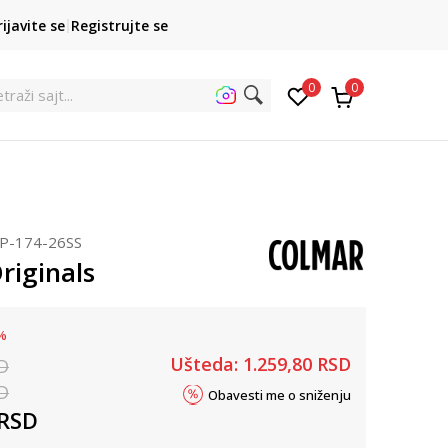
POZOVITE NAS
rijavite se
Registrujte se
011 422 1422
kupovina p
0
0
et
PP-174-26SS
riginals
%
Ušteda:
1.259,80
RSD
D
D
Obavesti me o sniženju
RSD