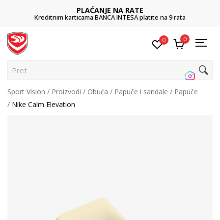
PLAĆANJE NA RATE
Kreditnim karticama BANCA INTESA platite na 9 rata
0
0
Pretraži
Sport Vision
Proizvodi
Obuća
Papuče i sandale
Papuče
Nike Calm Elevation