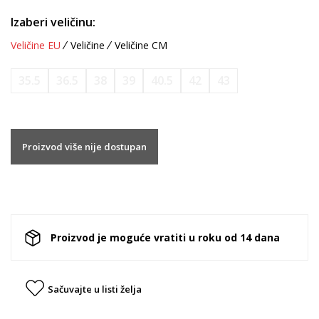
Izaberi veličinu:
Veličine EU
Veličine
Veličine CM
35.5
36.5
38
39
40.5
42
43
Proizvod više nije dostupan
Proizvod je moguće vratiti u roku od 14 dana
Sačuvajte u listi želja