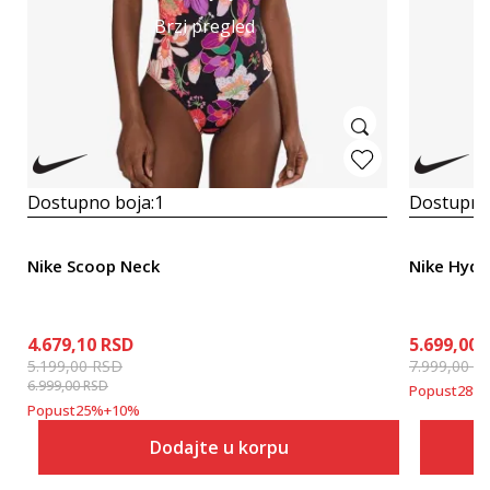
Brzi pregled
Dostupno boja:
1
Dostupno
Nike Scoop Neck
Nike Hydr
4.679,10
RSD
5.699,00
5.199,00
RSD
7.999,00
R
6.999,00
RSD
Popust
28
%
Popust
25
%
+
10
%
Dodajte u korpu