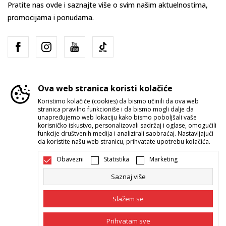
Pratite nas ovde i saznajte više o svim našim aktuelnostima,
promocijama i ponudama.
Ova web stranica koristi kolačiće
Koristimo kolačiće (cookies) da bismo učinili da ova web
stranica pravilno funkcioniše i da bismo mogli dalje da
Srbija
Promenite
unapređujemo web lokaciju kako bismo poboljšali vaše
korisničko iskustvo, personalizovali sadržaj i oglase, omogućili
funkcije društvenih medija i analizirali saobraćaj. Nastavljajući
da koristite našu web stranicu, prihvatate upotrebu kolačića.
Obavezni
Statistika
Marketing
Saznaj više
Nastojimo da budemo što precizniji u opisu proizvoda, prikazu slika i
samih cena, ali ne možemo garantovati da su sve informacije kompletne i
Slažem se
bez grešaka. Svi artikli prikazani na sajtu su deo naše ponude i ne
podrazumeva da su dostupni u svakom trenutku. Raspoloživost robe
možete proveriti pozivom Call Centra na 011 422 1422.
Prihvatam sve