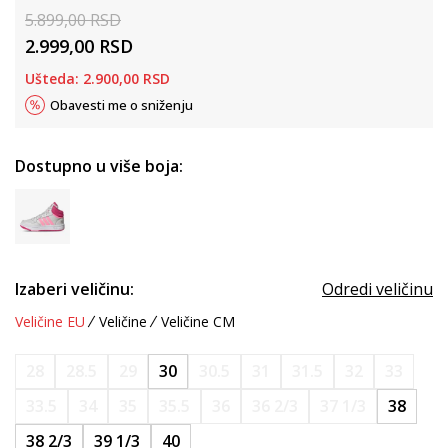
5.899,00
RSD
2.999,00
RSD
Ušteda:
2.900,00
RSD
Obavesti me o sniženju
Dostupno u više boja:
Izaberi veličinu:
Odredi veličinu
Veličine EU
Veličine
Veličine CM
28
28.5
29
30
30.5
31
31.5
32
33
33.5
34
35
35.5
36
36 2/3
37 1/3
38
38 2/3
39 1/3
40