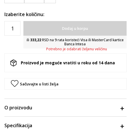
Izaberite količinu:
Dodaj u korpu
ili
333,22
RSD na 9 rata koristeći Visa ili MasterCard kartice
Banca Intesa
Potrebno je odabrati željenu veličinu
Proizvod je moguće vratiti u roku od 14 dana
Sačuvajte u listi želja
O proizvodu
Specifikacija