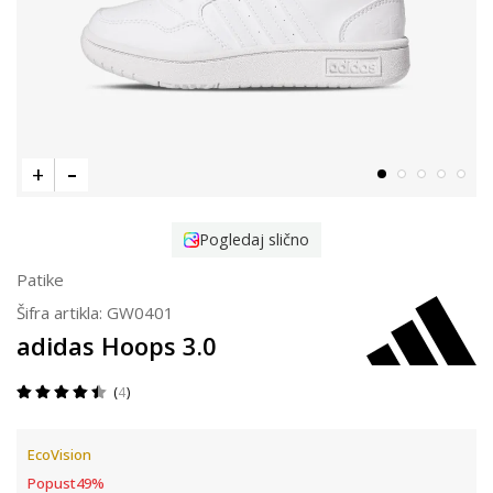
Pogledaj slično
Patike
Šifra artikla:
GW0401
adidas Hoops 3.0
4
EcoVision
Popust
49
%