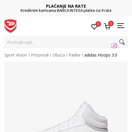
PLAĆANJE NA RATE
Kreditnim karticama BANCA INTESA platite na 9 rata
0
0
Pretraži sajt...
Sport Vision
Proizvodi
Obuća
Patike
adidas Hoops 3.0