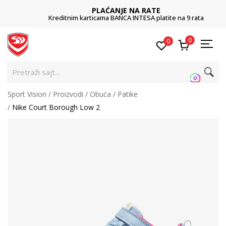
PLAĆANJE NA RATE
Kreditnim karticama BANCA INTESA platite na 9 rata
0
0
Pretraži sajt...
Sport Vision
Proizvodi
Obuća
Patike
Nike Court Borough Low 2