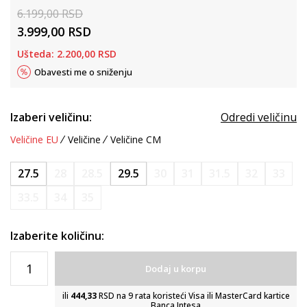
6.199,00
RSD
3.999,00
RSD
Ušteda:
2.200,00
RSD
Obavesti me o sniženju
Izaberi veličinu:
Odredi veličinu
Veličine EU
Veličine
Veličine CM
27.5
28
28.5
29.5
30
31
31.5
32
33
33.5
34
35
Izaberite količinu:
Dodaj u korpu
ili
444,33
RSD na 9 rata koristeći Visa ili MasterCard kartice
Banca Intesa