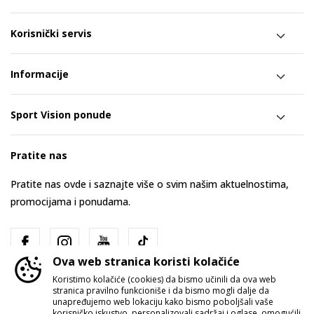
Korisnički servis
Informacije
Sport Vision ponude
Pratite nas
Pratite nas ovde i saznajte više o svim našim aktuelnostima,
promocijama i ponudama.
Ova web stranica koristi kolačiće
Koristimo kolačiće (cookies) da bismo učinili da ova web
stranica pravilno funkcioniše i da bismo mogli dalje da
unapređujemo web lokaciju kako bismo poboljšali vaše
korisničko iskustvo, personalizovali sadržaj i oglase, omogućili