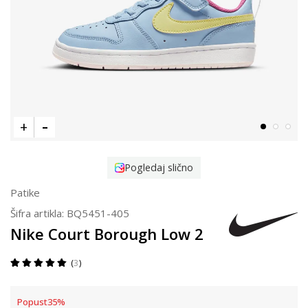
Pogledaj slično
Patike
Šifra artikla:
BQ5451-405
Nike Court Borough Low 2
3
Popust
35
%