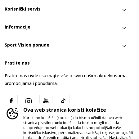
Korisnički servis
Informacije
Sport Vision ponude
Pratite nas
Pratite nas ovde i saznajte više o svim našim aktuelnostima,
promocijama i ponudama.
Ova web stranica koristi kolačiće
Koristimo kolačiće (cookies) da bismo učinili da ova web
stranica pravilno funkcioniše i da bismo mogli dalje da
unapređujemo web lokaciju kako bismo poboljšali vaše
korisničko iskustvo, personalizovali sadržaj i oglase, omogućili
funkcije društvenih medija i analizirali saobraćaj. Nastavljajući