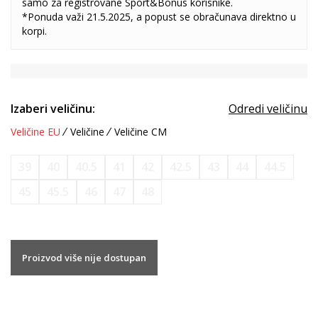
samo za registrovane Sport&Bonus korisnike.
*Ponuda važi 21.5.2025, a popust se obračunava direktno u
korpi.
Izaberi veličinu:
Odredi veličinu
Veličine EU
Veličine
Veličine CM
39
40
40.5
41
42
42.5
43
44
44.5
45
45.5
46
47
48
Proizvod više nije dostupan