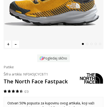
Pogledaj slično
Patike
Šifra artikla:
NF0A5JCYC8T1
The North Face Fastpack
2
Ostvari 50% popusta za kupovinu ovog artikala, koji važi