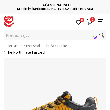
PLAĆANJE NA RATE
Kreditnim karticama BANCA INTESA platite na 9 rata
0
0
Pretraži sajt...
Sport Vision
Proizvodi
Obuća
Patike
The North Face Fastpack