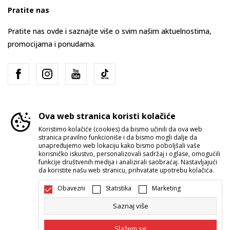
Pratite nas
Pratite nas ovde i saznajte više o svim našim aktuelnostima,
promocijama i ponudama.
Ova web stranica koristi kolačiće
Koristimo kolačiće (cookies) da bismo učinili da ova web
stranica pravilno funkcioniše i da bismo mogli dalje da
Srbija
Promenite
unapređujemo web lokaciju kako bismo poboljšali vaše
korisničko iskustvo, personalizovali sadržaj i oglase, omogućili
funkcije društvenih medija i analizirali saobraćaj. Nastavljajući
da koristite našu web stranicu, prihvatate upotrebu kolačića.
Obavezni
Statistika
Marketing
Saznaj više
Nastojimo da budemo što precizniji u opisu proizvoda, prikazu slika i
samih cena, ali ne možemo garantovati da su sve informacije kompletne i
Slažem se