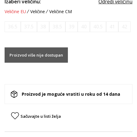
Izaberi veličinu:
Odredi veličinu
Veličine EU
Veličine
Veličine CM
36.5
37.5
38
38.5
39
40
40.5
41
42
Proizvod više nije dostupan
Proizvod je moguće vratiti u roku od 14 dana
Sačuvajte u listi želja