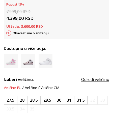
Popust
45
%
7.999,00
RSD
4.399,00
RSD
Ušteda:
3.600,00
RSD
Obavesti me o sniženju
Dostupno u više boja:
Izaberi veličinu:
Odredi veličinu
Veličine EU
Veličine
Veličine CM
27.5
28
28.5
29.5
30
31
31.5
32
33
33.5
34
35