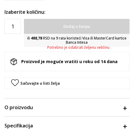
Izaberite količinu:
Dodaj u korpu
ili
488,78
RSD na 9 rata koristeći Visa ili MasterCard kartice
Banca Intesa
Potrebno je odabrati željenu veličinu
Proizvod je moguće vratiti u roku od 14 dana
Sačuvajte u listi želja
O proizvodu
Specifikacija