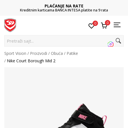
PLAĆANJE NA RATE
Kreditnim karticama BANCA INTESA platite na 9 rata
0
0
Pretraži sajt...
Sport Vision
Proizvodi
Obuća
Patike
Nike Court Borough Mid 2