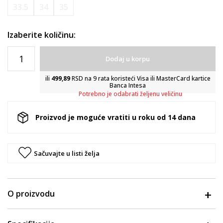
33.5
34
35
Izaberite količinu:
Dodaj u korpu
ili
499,89
RSD na 9 rata koristeći Visa ili MasterCard kartice
Banca Intesa
Potrebno je odabrati željenu veličinu
Proizvod je moguće vratiti u roku od 14 dana
Sačuvajte u listi želja
O proizvodu