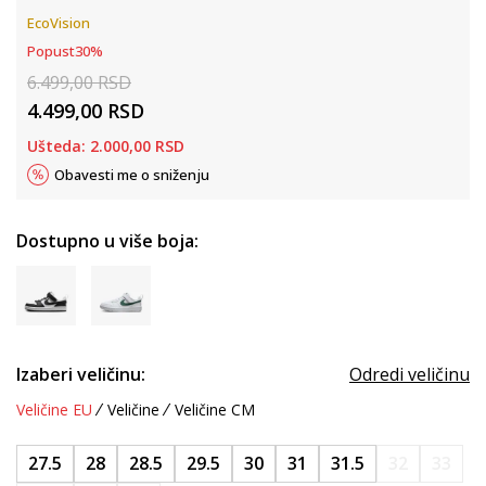
EcoVision
Popust
30
%
6.499,00
RSD
4.499,00
RSD
Ušteda:
2.000,00
RSD
Obavesti me o sniženju
Dostupno u više boja:
Izaberi veličinu:
Odredi veličinu
Veličine EU
Veličine
Veličine CM
27.5
28
28.5
29.5
30
31
31.5
32
33