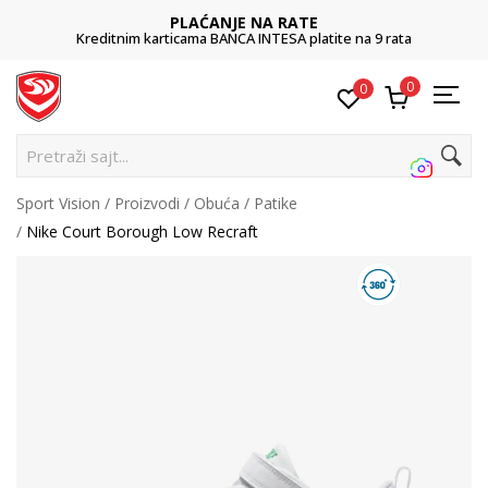
PLAĆANJE NA RATE
Kreditnim karticama BANCA INTESA platite na 9 rata
0
0
Pretraži sajt...
Sport Vision
Proizvodi
Obuća
Patike
Nike Court Borough Low Recraft